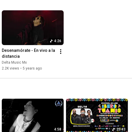
4:26
Desenamórate - En vivo a la 
distancia
Delta Music Mx
2.2K views
•
5 years ago
4:58
25:43