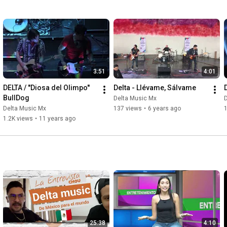
3:51
4:01
DELTA / ''Diosa del Olimpo'' 
Delta - Llévame, Sálvame
BullDog
Delta Music Mx
Delta Music Mx
137 views
•
6 years ago
1.2K views
•
11 years ago
25:38
4:10