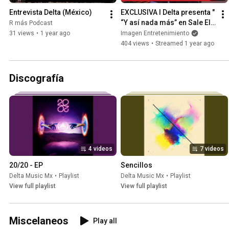
Entrevista Delta (México)
EXCLUSIVA I Delta presenta " 
“Y así nada más” en Sale El 
R más Podcast
Sol Live
31 views
•
1 year ago
Imagen Entretenimiento
404 views
•
Streamed 1 year ago
Discografía
4 videos
7 videos
20/20 - EP
Sencillos
Delta Music Mx
•
Playlist
Delta Music Mx
•
Playlist
View full playlist
View full playlist
Miscelaneos
Play all