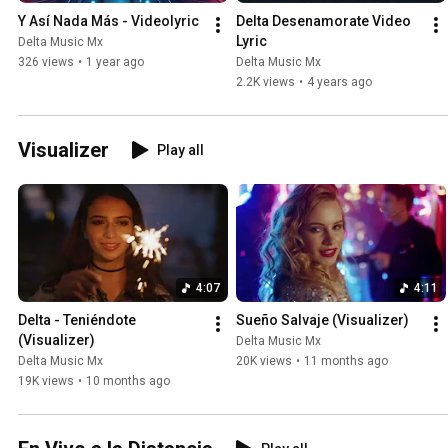
Y Así Nada Más - Videolyric
Delta Desenamorate Video 
Lyric
Delta Music Mx
326 views
•
1 year ago
Delta Music Mx
2.2K views
•
4 years ago
Visualizer
Play all
4:07
4:11
Delta - Teniéndote 
Sueño Salvaje (Visualizer)
(Visualizer)
Delta Music Mx
Delta Music Mx
20K views
•
11 months ago
19K views
•
10 months ago