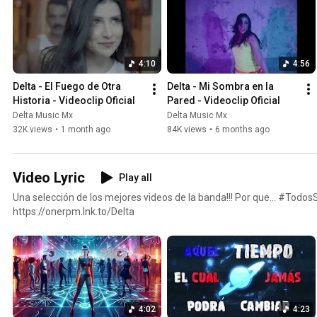
4:10
4:56
Delta - El Fuego de Otra 
Delta - Mi Sombra en la 
Historia - Videoclip Oficial
Pared - Videoclip Oficial
Delta Music Mx
Delta Music Mx
32K views
•
1 month ago
84K views
•
6 months ago
Video Lyric
Play all
Una selección de los mejores videos de la banda!!! Por que... #Tod
https://onerpm.lnk.to/Delta
4:02
4:23