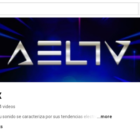
x
4 videos
 sonido se caracteriza por sus tendencias electrónicas y 
...more
ks