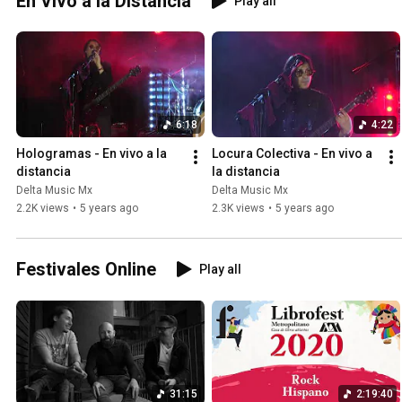
En Vivo a la Distancia
Play all
6:18
4:22
Hologramas - En vivo a la 
Locura Colectiva - En vivo a 
distancia
la distancia
Delta Music Mx
Delta Music Mx
2.2K views
•
5 years ago
2.3K views
•
5 years ago
Festivales Online
Play all
31:15
2:19:40