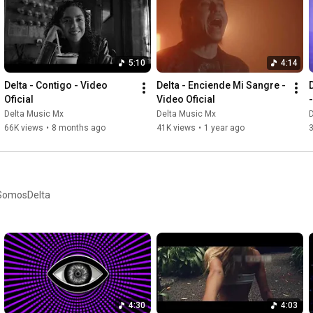
Déjanos en los comentarios qué fue lo que más te gustó del 
videoclip y cuál es tu escena favorita. 🤘🔥

---

5:10
4:14
Sigue a Delta

📸 Instagram: @deltamusicmexico

Delta - Contigo - Video 
Delta - Enciende Mi Sangre - 
📘 Facebook: @deltamusicmx

Oficial
Video Oficial
🎵 TikTok: @deltamusicmexico

Delta Music Mx
Delta Music Mx
🎧 Spotify: 
https://open.spotify.com/intl-es/arti...
66K views
•
8 months ago
41K views
•
1 year ago
3
#Delta
#ElFuegoDeOtraHistoria
#VideoclipOficial
#RockEnEspañol
#RockMexicano
#PopRock
#IndieRock
#NuevaMúsica
#RockLatino
osSomosDelta
4:30
4:03