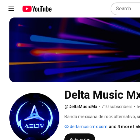
Delta Music M
@DeltaMusicMx
•
710 subscribers
•
5
Banda mexicana de rock alternativo, su
secuencias etéreas. 
deltamusicmx.com
and 4 more lin
Subscribe