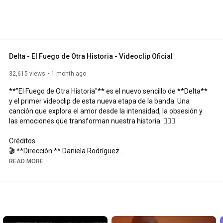
Delta - El Fuego de Otra Historia - Videoclip Oficial
32,615 views
1 month ago
**"El Fuego de Otra Historia"** es el nuevo sencillo de **Delta** 
y el primer videoclip de esta nueva etapa de la banda. Una 
canción que explora el amor desde la intensidad, la obsesión y 
las emociones que transforman nuestra historia. ❤️‍🔥🎸

Créditos

🎬 **Dirección:** Daniela Rodríguez

📸 **Dirección de Fotografía:** Black Halo Photography

READ MORE
💄✨ **Maquillaje y Peinado:** Mariana Kalva

💃 **Actuación:** Steicy Suárez y Juan Carlos Tavera

---

👍 Si te gustó este video, dale **Me gusta**, **suscríbete** al 
canal y activa la 🔔 para no perderte nuestros próximos 
lanzamientos.
