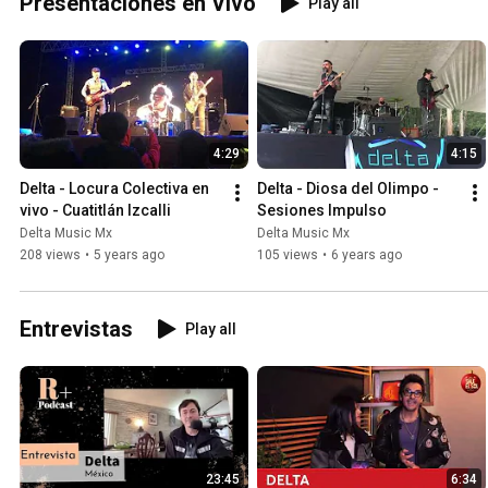
Presentaciones en Vivo
Play all
4:29
4:15
Delta - Locura Colectiva en 
Delta - Diosa del Olimpo - 
vivo - Cuatitlán Izcalli
Sesiones Impulso
Delta Music Mx
Delta Music Mx
208 views
•
5 years ago
105 views
•
6 years ago
Entrevistas
Play all
23:45
6:34