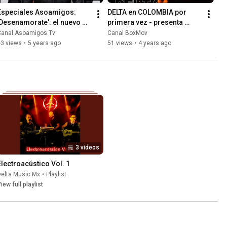
Especiales Asoamigos: 
DELTA en COLOMBIA por 
'Desenamorate': el nuevo 
primera vez - presenta 
sencillo de los mexicanos 
ENTRASTE EN MI MENTE - 
Canal Asoamigos Tv
Canal BoxMov
de DELTA
entrevista
43 views
•
5 years ago
51 views
•
4 years ago
3 videos
Electroacústico Vol. 1
Delta Music Mx
•
Playlist
iew full playlist