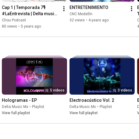
Cap 1 | Temporada 7🎙 
ENTRETENIMIENTO
#LaEntrevista | Delta music: 
CNC Medellín
De México para el mundo ⚡
Chou Podcast
32 views
•
4 years ago
80 views
•
5 years ago
5 videos
3 videos
Hologramas - EP
Electroacústico Vol. 2
Delta Music Mx
•
Playlist
Delta Music Mx
•
Playlist
View full playlist
View full playlist
V