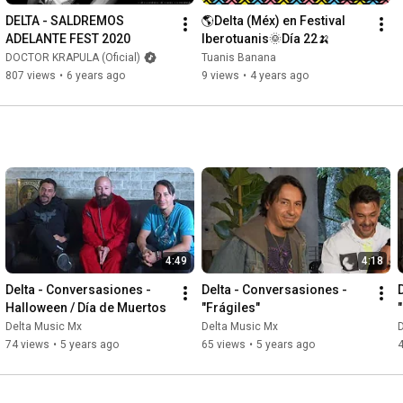
DELTA - SALDREMOS 
🌎Delta (Méx) en Festival 
ADELANTE FEST 2020
Iberotuanis🌞Día 22🍌
DOCTOR KRAPULA (Oficial)
Tuanis Banana
807 views
•
6 years ago
9 views
•
4 years ago
4:49
4:18
Delta - Conversasiones - 
Delta - Conversasiones - 
Halloween / Día de Muertos
"Frágiles"
Delta Music Mx
Delta Music Mx
74 views
•
5 years ago
65 views
•
5 years ago