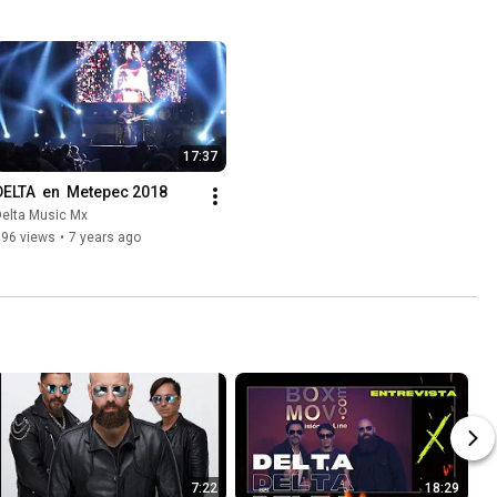
17:37
DELTA  en  Metepec 2018
Delta Music Mx
196 views
•
7 years ago
7:22
18:29