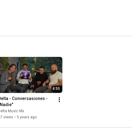
4:55
Delta - Conversasiones - 
"Nadie"
Delta Music Mx
47 views
•
5 years ago