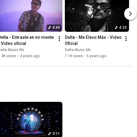
4:40
4:23
Delta - Entraste en mi mente 
Delta - Me Elevo Más - Video 
- Video oficial
Oficial
Delta Music Mx
Delta Music Mx
.4K views
•
4 years ago
7.1K views
•
5 years ago
5:11