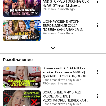
AND STOPPED TOUCHING OUR
HEARTS? From Michael
Jackson to Cock-a-doodle-
39K views
1 month ago
26:55
doo...
ШОКИРУЮЩИЕ ИТОГИ!
ЕВРОВИДЕНИЕ 2026/
ПОБЕДА BANGARANGA И
КИРКОРОВ, БУКМЕКЕРЫ
76K views
2 months ago
46:47
ОБЛАЖАЛИСЬ, СЛИВ
ИЗРАИЛЯ
Разоблачение
Вокальные ШАРЛАТАНЫ на
ютюбе | Вокальные МИФЫ |
ДЫХАНИЕ, ГОРТАНЬ, ОПОРА,
И МНОГОЕ ДРУГОЕ
Dasha Manakova Easy Music
75K views
6 years ago
16:06
ВОКАЛЬНЫЕ МИФЫ Ч.2 |
РАЗОБЛАЧЕНИЕ |
РЕЗОНАТОРЫ, ПЕВЧЕСКАЯ
ПОЗИЦИЯ Hellscream
Dasha Manakova Easy Music