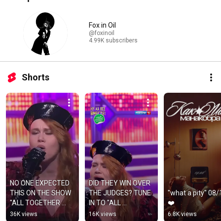
Fox in Oil
@foxinoil
4.99K subscribers
Shorts
NO ONE EXPECTED 
DID THEY WIN OVER 
THIS ON THE SHOW 
THE JUDGES? TUNE 
"what a pity" 08/1
"ALL TOGETHER 
IN TO "ALL 
❤️
NOW!"
TOGETHER NOW" 
36K views
16K views
6.8K views