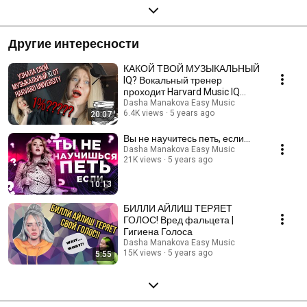
Другие интересности
КАКОЙ ТВОЙ МУЗЫКАЛЬНЫЙ
IQ? Вокальный тренер
проходит Harvard Music IQ
Test
Dasha Manakova Easy Music
6.4K views
5 years ago
20:07
Вы не научитесь петь, если...
Dasha Manakova Easy Music
21K views
5 years ago
10:13
БИЛЛИ АЙЛИШ ТЕРЯЕТ
ГОЛОС! Вред фальцета |
Гигиена Голоса
Dasha Manakova Easy Music
15K views
5 years ago
5:55