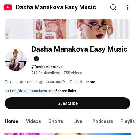
Dasha Manakova Easy Music
Dasha Manakova Easy Music
@DashaManakova
217K subscribers
•
755 videos
Гроза вокального и музыкального YouTube! 🏅 
...more
t.me/dashamanakova
and 5 more links
Subscribe
Home
Videos
Shorts
Live
Podcasts
Playli