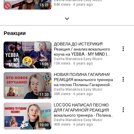
84K views
6 years ago
15:21
Реакции
ДОВЕЛА ДО ИСТЕРИКИ!!
Реакция / анализ вокального
коуча на YEBBA - MY MIND |
Russian vocal coach
Dasha Manakova Easy Music
10K views
6 years ago
16:06
НОВАЯ ПОЛИНА ГАГАРИНА!
РЕАКЦИЯ вокального тренера
на песню Полины Гагариной
"ТЫ НЕ ЦЕЛУЙ"
Dasha Manakova Easy Music
38K views
6 years ago
11:20
LOC DOG НАПИСАЛ ПЕСНЮ
ДЛЯ ГАГАРИНОЙ! РЕАКЦИЯ
вокального тренера - Полина
Гагарина "НЕБО В ГЛАЗАХ"
Dasha Manakova Easy Music
40K views
6 years ago
10:00