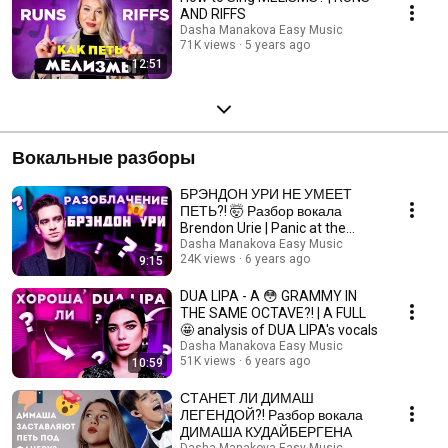
AND RIFFS
Dasha Manakova Easy Music
71K views
5 years ago
12:51
Вокальные разборы
БРЭНДОН УРИ НЕ УМЕЕТ
ПЕТЬ?! 🤯 Разбор вокала
Brendon Urie | Panic at the
disco
Dasha Manakova Easy Music
24K views
6 years ago
9:15
DUA LIPA - A 😳 GRAMMY IN
THE SAME OCTAVE?! | A FULL
🤩 analysis of DUA LIPA's vocals
Dasha Manakova Easy Music
51K views
6 years ago
10:59
СТАНЕТ ЛИ ДИМАШ
ЛЕГЕНДОЙ?! Разбор вокала
ДИМАША КУДАЙБЕРГЕНА
Dasha Manakova Easy Music