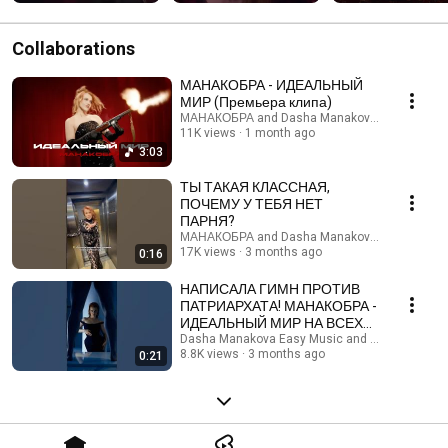
THIS FRIDAY!
Collaborations
МАНАКОБРА - ИДЕАЛЬНЫЙ
МИР (Премьера клипа)
МАНАКОБРА and Dasha Manakova Easy Music
11K views
1 month ago
3:03
ТЫ ТАКАЯ КЛАССНАЯ,
ПОЧЕМУ У ТЕБЯ НЕТ
ПАРНЯ?
МАНАКОБРА and Dasha Manakova Easy Music
17K views
3 months ago
0:16
НАПИСАЛА ГИМН ПРОТИВ
ПАТРИАРХАТА! МАНАКОБРА -
ИДЕАЛЬНЫЙ МИР НА ВСЕХ
ПЛОЩАДКАХ
Dasha Manakova Easy Music and МАНАКОБРА
8.8K views
3 months ago
0:21