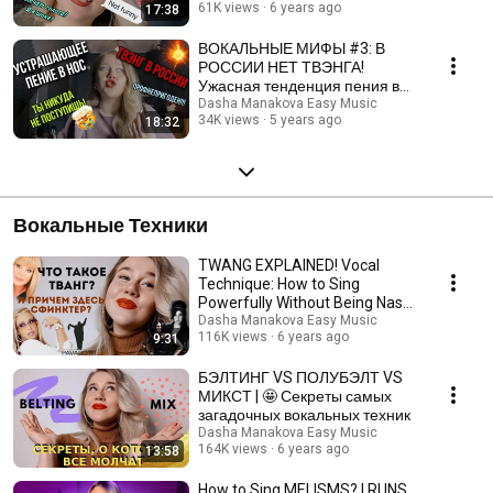
61K views
6 years ago
17:38
academy, ГОРТАНЬ и др.
ВОКАЛЬНЫЕ МИФЫ #3: В
РОССИИ НЕТ ТВЭНГА!
Ужасная тенденция пения в
нос, учебные заведения в
Dasha Manakova Easy Music
34K views
5 years ago
18:32
России
Вокальные Техники
TWANG EXPLAINED! Vocal
Technique: How to Sing
Powerfully Without Being Nasal,
and What Does a Sph...
Dasha Manakova Easy Music
116K views
6 years ago
9:31
БЭЛТИНГ VS ПОЛУБЭЛТ VS
МИКСТ | 🤩 Секреты самых
загадочных вокальных техник
Dasha Manakova Easy Music
164K views
6 years ago
13:58
How to Sing MELISMS? | RUNS