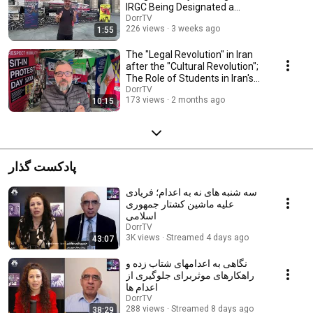
IRGC Being Designated a
Terrorist Organization
DorrTV
226 views
3 weeks ago
1:55
The "Legal Revolution" in Iran
after the "Cultural Revolution";
The Role of Students in Iran's
Fu...
DorrTV
173 views
2 months ago
10:15
پادکست گذار
سه شنبه های نه به اعدام؛ فریادی
علیه ماشین کشتار جمهوری
اسلامی
DorrTV
3K views
Streamed 4 days ago
43:07
نگاهی به اعدامهای شتاب زده و
راهکارهای موثربرای جلوگیری از
اعدام ها
DorrTV
288 views
Streamed 8 days ago
38:29