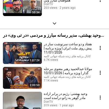
هموطنان مبارز وین
DorrTV
203 views
2 years ago
50:34
وحید بهشتی، مدیر رسانه مبارز و مردمی «در تی وی» در
گفتگو با شبکه جهانی کلمه
هفتاد و دو ساعت سرنوشت‌ ساز در
پیش روی ملت ایران | ویژه برنامه |
11/01/2026
کانال برنامه های زنده شبکه جهانی کلمه
6.7K views
1:07:24
Streamed 6 months ago
مولانا عبدالحميد رهبر معنوى مرحله
گذار | ویژه برنامه | 10/01/2026
کانال برنامه های زنده شبکه جهانی کلمه
7.1K views
2:00:50
Streamed 6 months ago
وحید بهشتی: رژیم در برابر اراده
مادر گوهر به زانو درآمده است
DorrTV
319 views
1 year ago