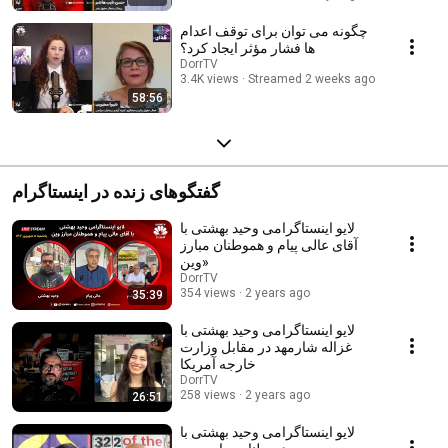
چگونه می توان برای توقف اعدام
ها فشار مؤثر ایجاد کرد؟
DorrTV
3.4K views
Streamed 2 weeks ago
58:56
گفتگوهای زنده در اینستاگرام
لایو اینستاگرامی وحید بهشتی با
آقای عالی پیام و هموطنان مبارز
وین»
DorrTV
354 views
2 years ago
35:39
لایو اینستاگرامی وحید بهشتی با
غزاله شارمهد در مقابل وزارت
خارجه آمریکا
DorrTV
258 views
2 years ago
26:51
لایو اینستاگرامی وحید بهشتی با