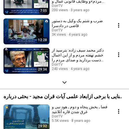
مردم»و وظایف قانونی عمال و
ماموران حکومتی
DorrTV
200 views
3 years ago
7:05
ضرب و شتم یک وکیل به دستور
قاضی در دادسرا
DorrTV
3K views
4 years ago
12:28
دکتر محمد سیف زاده: بترسید از
خشم نهفته مردم و از این اعمال
دست بردارید و صدای مردم را
بشنوید
DorrTV
240 views
4 years ago
29:34
آشنايی با برخی ازابعاد علمی آيات قران مجيد - بحثی درباره
كائنات
فضا ـ بخش پنجاه و دوم ـ هود نبی و
غرق شدن قاره آتلانتید
DorrTV
5.5K views
8 years ago
29:32