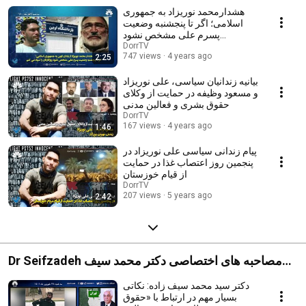
محمد نوریزاد
هشدارمحمد نوریزاد به جمهوری
اسلامی؛ اگر تا پنجشنبه وضعیت
پسرم علی مشخص نشود
روزگارتان را سیاه می کنم
DorrTV
747 views
4 years ago
2:25
بیانیه زندانیان سیاسی، علی نوریزاد
و مسعود وظیفه در حمایت از وکلای
حقوق بشری و فعالین مدنی
DorrTV
167 views
4 years ago
1:46
پیام زندانی سیاسی علی نوریزاد در
پنجمین روز اعتصاب غذا در حمایت
از قیام خوزستان
DorrTV
207 views
5 years ago
2:42
Dr Seifzadeh مصاحبه های اختصاصی دکتر محمد سیف
زاده
دکتر سید محمد سیف زاده: نکاتی
بسیار مهم در ارتباط با «حقوق