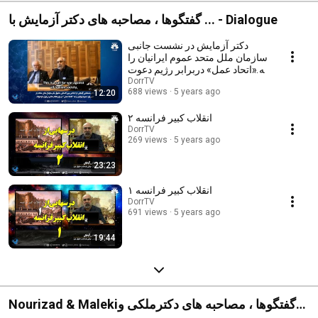
گفتگوها ، مصاحبه های دکتر آزمایش با ... - Dialogue
دکتر آزمایش در نشست جانبی
سازمان ملل متحد عموم ایرانیان را
به «اتحاد عمل» دربرابر رژیم دعوت
کرد
DorrTV
688 views
5 years ago
12:20
انقلاب کبیر فرانسه ۲
DorrTV
269 views
5 years ago
23:23
انقلاب کبیر فرانسه ۱
DorrTV
691 views
5 years ago
19:44
Nourizad & Malekiگفتگوها ، مصاحبه های دکترملکی و