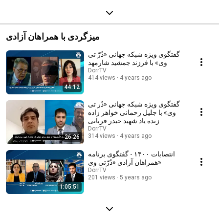
میزگردی با همراهان آزادی
گفتگوی ویژه شبکه جهانی «دُرّ تی
وی» با فرزند جمشید شارمهد
DorrTV
414 views
4 years ago
44:12
گفتگوی ویژه شبکه جهانی «دُر تی
وی» با جلیل رحمانی خواهر زاده
زنده یاد شهید حیدر قربانی
DorrTV
314 views
4 years ago
26:26
انتصابات ١۴٠٠ - گفتگوی برنامه
همراهان آزادی «دُرّتی وی»
DorrTV
201 views
5 years ago
1:05:51