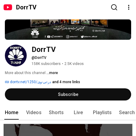
DorrTV
DorrTV
@DorrTV
158K subscribers
•
2.5K videos
More about this channel
...more
and 4 more links
dorrtv.net/در-تی-وی/1250
Subscribe
Home
Videos
Shorts
Live
Playlists
Search