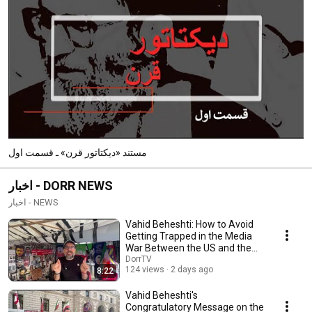
مستند «دیکتاتور قرن» ـ قسمت اول
اخبار - DORR NEWS
اخبار - NEWS
Vahid Beheshti: How to Avoid
Getting Trapped in the Media
War Between the US and the
Islamic Repu...
DorrTV
124 views
2 days ago
8:22
Vahid Beheshti's
Congratulatory Message on the