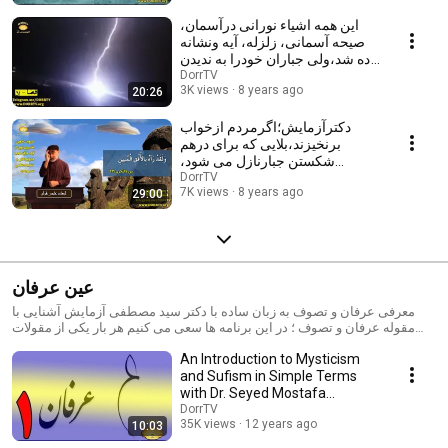
این همه اشیاء نورانی درآسمان،
صیحه آسمانی، زلزله، آیه ونشانه
داده شد،ولی جباران خودرا به ندیدن
زدند!
DorrTV
3K views
8 years ago
20:26
دکترآزمایش؛اگرمردم ازخواب
برنخیزند،بلایی که برای درهم
شکستن جبارنازل می شود،
تروخشک راباهم می سوزاند
DorrTV
7K views
8 years ago
29:00
عین عرفان
معرفی عرفان و تصوف به زبان ساده با دکتر سید مصطفی آزمایش آشنایی با
مقوله عرفان و تصوف ؛ در این برنامه ها سعی می کنیم هر بار یکی از مقولات
عرفان و تصوف را مورد بررسی قرار دهیم ؛ موضوع مورد بحث این برنامه
An Introduction to Mysticism
تشخیص عمیق تر روش فراحسی برای شناخت مستقیم است. خودشناسی یعنی
and Sufism in Simple Terms
چه ؟ آیا با روشهای روانشناسی می توانیم به خودشناسی کمک کنیم ؟ در این
سلسله برنامه ها «دکتر سیدمصطفی آزمایش» به بسیاری از پرسشهای بنیادین
with Dr. Seyed Mostafa
برای خودشناسی پاسخ می دهند.
Azmayesh - Part 1
DorrTV
35K views
12 years ago
10:03