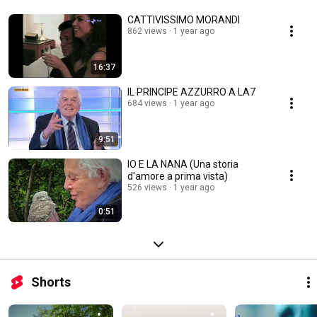
e sta per sferrare l'attacco finale alla nostra coscienza. Jack Folla è 
tornato. Non lasciarlo più andare via. 
CATTIVISSIMO MORANDI
862 views
1 year ago
16:37
IL PRINCIPE AZZURRO A LA7
684 views
1 year ago
9:51
IO E LA NANA (Una storia
d'amore a prima vista)
526 views
1 year ago
0:51
Shorts