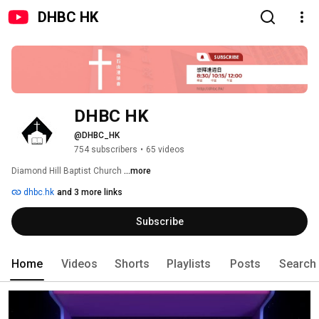
DHBC HK
DHBC HK
@DHBC_HK
754 subscribers
•
65 videos
Diamond Hill Baptist Church 
...more
dhbc.hk
and 3 more links
Subscribe
Home
Videos
Shorts
Playlists
Posts
Search