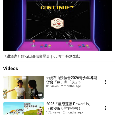
《鑽浸家》鑽石山浸信會歷史｜65周年 特別呈獻
Videos
✨鑽石山浸信會2026青少年暑期
營會「約」與「失」✨
81 views
2 months ago
2:00
2026「極限運動 Power Up」
（鑽浸假期聖經學校）
172 views
2 months ago