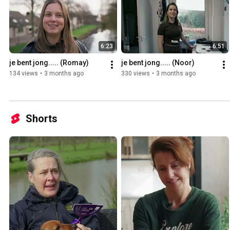
6:23
6:51
je bent jong..... (Romay)
je bent jong..... (Noor)
134 views
•
3 months ago
330 views
•
3 months ago
Shorts