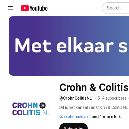
Crohn & Coliti
@CrohnColitisNL1
•
514 subscribers
•
Dit is het kanaal van Crohn & Colitis NL.
colitis ulcerosa). Wil je meer video's zi
crohn-colitis.nl
and 1 more link
Subscribe