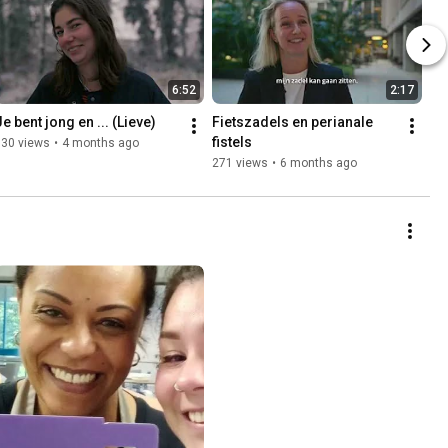
6:52
2:17
e bent jong en ... (Lieve)
Fietszadels en perianale 
fistels
130 views
•
4 months ago
271 views
•
6 months ago