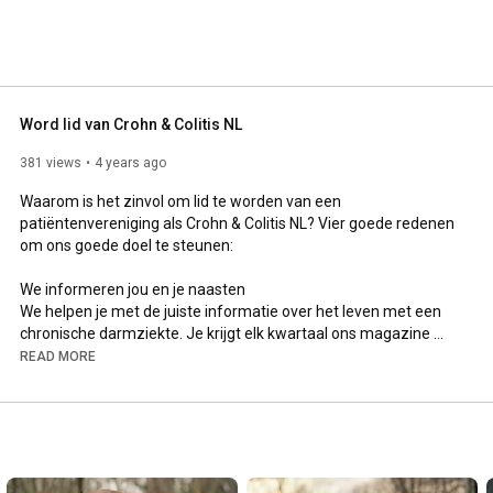
Word lid van Crohn & Colitis NL
381 views
4 years ago
Waarom is het zinvol om lid te worden van een 
patiëntenvereniging als Crohn & Colitis NL? Vier goede redenen 
om ons goede doel te steunen:

We informeren jou en je naasten

We helpen je met de juiste informatie over het leven met een 
chronische darmziekte. Je krijgt elk kwartaal ons magazine 
Crohniek en we houden je goed op de hoogte via onze website 
READ MORE
en maandelijkse nieuwsbrief, social media, films en 
informatiefolders. 

Ontmoet andere mensen met de ziekte van Crohn of colitis 
ulcerosa. 

Dat kan op verschillende manieren: online in onze 