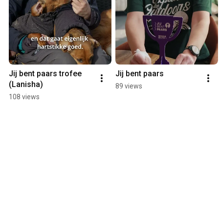
Jij bent paars trofee 
Jij bent paars
(Lanisha)
89 views
108 views