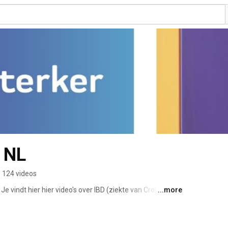
s NL
124 videos
 Je vindt hier hier video's over IBD (ziekte van Crohn en 
...more
en van Crohn & Colitis NL kijk dan op www.crohn-colitis.nl. 