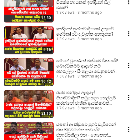
විපක්ෂ නායකත් ඉන්දියන් ඩීල්
එකේ?
1.8K views
8 months ago
13:30
ඉන්දියන් ත්‍රස්තවාදියෙක් උතුරේ
ගේමක! රට දැවැන්ත අනතුරක?
1.3K views
8 months ago
5:16
මේ දේ වුණොත් ජාතියම විනාසයි!
බෞද්ධකමට ආදරේ නම්
අහපල්ලා - සිංහලයා වෙනුවෙන්
කරන ඉල්ලීම
7.5K views
8 months ago
10:42
රාජ්‍ය තන්ත්‍රය ඇතුලේ
ජිහාඩ්වාදීන්? තමුසෙලා සෙල්ලම්
කරන්නේ ජාතික ආරක්ෂාවත්
එක්ක!
1.7K views
8 months ago
21:10
යකෝ ආණ්ඩුවේ සුගර් ඩැඩීගෙන්
එක බඩුවට එක කඩයයි!
ජනාධිපතිලා එපා - ගෙනෙන්