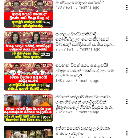
ආණ්ඩුව පෙරලන ගේමක්?
483 views
8 months ago
7:29
සිංහල බෞද්ධ ජාතිවාදී
ගෝණිබිල්ලා! මේ ජාතිවාදයේ
විද්‍යාවද? චන්දිගෙන් ජාතිය ගැන
පාඩමක්
9.8K views
8 months ago
20:22
චේනක විපක්ෂයට කෙළවයි!
අර්බුද ගොඩක් - ජාතියේ, ආගමේ
වගකීම කාටද?
148 views
8 months ago
11:00
ජමාතේ ඉස්ලාම් ශිෂ්‍ය ව්‍යාපාරය
ගැන හිමිගෙන් හෙළිදරව්වක්!
ත්‍රිකුණාමලේ ගින්න පිටුපස ඇත්ත
මෙන්න
702 views
8 months ago
18:47
ඉතිහාසයෙන් සැඟවූ උරුමයක
කතාව - මතුගම