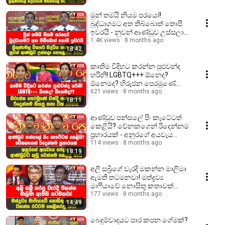
මුන් තමයි නියම පරයෝ!
බුද්ධාගමට අත තිබ්බොත් තොපි
ඉවරයි - නුවන් ආණ්ඩුව උස්සලා
පොළොවේ ගහයි
1.4K views
8 months ago
18:42
කෘතිම විදිහට කරන්න පුළුවන්ද
හරිනි! LGBTQ+++ ඕනෙද?
ඕනෙමද? හිරුජන පෙරමුණේ
චන්දි පත්තු වෙයි
621 views
8 months ago
18:11
ආණ්ඩුව පන්සලේ පිං කැටේටත්
කෙළියි? චේනකගෙන් රිදෙන්නම
ප්‍රහාරයක් - අනුරගේ අයවැය
ෆේල්ද?
114 views
8 months ago
18:19
අලි සබ්‍රිගේ වැරදි මකන්න මාලිමා
ඇමති තටමනවා! මත්ද්‍රව්‍ය
මාෆියාවේ නොසිතූ කතාවක්
වසන්ත හෙළිකරපු හැටි
177 views
8 months ago
14:49
බෙදුම්වාදයට පාර කපන ගේමක්?