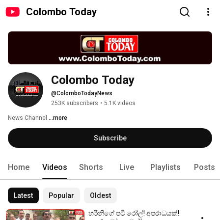
Colombo Today
Colombo Today
@ColomboTodayNews
253K subscribers
•
5.1K videos
News Channel 
...more
Subscribe
Home
Videos
Shorts
Live
Playlists
Posts
Latest
Popular
Oldest
හරිනිගේ පටි රෝල්! අපරාධයක්!