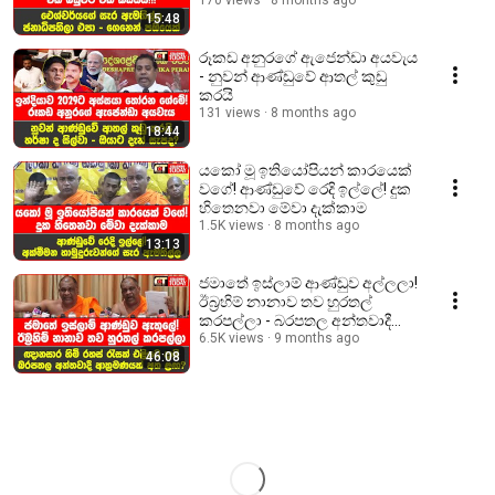
පඹයෙක්
170 views
8 months ago
15:48
රූකඩ අනුරගේ ඇජෙන්ඩා අයවැය
- නුවන් ආණ්ඩුවේ ආතල් කුඩු
කරයි
131 views
8 months ago
18:44
යකෝ මූ ඉතියෝපියන් කාරයෙක්
වගේ! ආණ්ඩුවේ රෙදි ඉල්ලේ! දුක
හිතෙනවා මේවා දැක්කාම
1.5K views
8 months ago
13:13
ජමාතේ ඉස්ලාම් ආණ්ඩුව අල්ලලා!
ඊබ්‍රහිම් නානාව තව හුරතල්
කරපල්ලා - බරපතල අන්තවාදී
ආක්‍රමණයක් අත ළඟ?
6.5K views
9 months ago
46:08