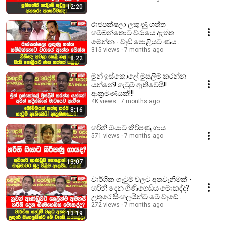
12:20
රාජපක්ෂලා ලකුණු ගත්ත
හම්බන්තොට වරායේ ඇත්ත
මෙන්න - වැඩි පොළියට ණය
ගත්තේ කවුද?
315 views
7 months ago
8:22
මුන් ඉස්කෝලේ මුස්ලිම් කරන්න
යන්නේ! ගැටුම් ඇතිවෙයි!!
ආක්‍රමණයක්!!!
4K views
7 months ago
8:16
හරිනි ඔයාට කිරිපණු ගාය
571 views
7 months ago
13:07
වාර්ගික ගැටුම් වලට අතවැනීමක් -
හරිනි දෙන ගිණිගෙඩිය මොකද්ද?
උතුරේ සිංහලයින්ට මේ වැඩේ
කරපල්ලා
272 views
7 months ago
13:19