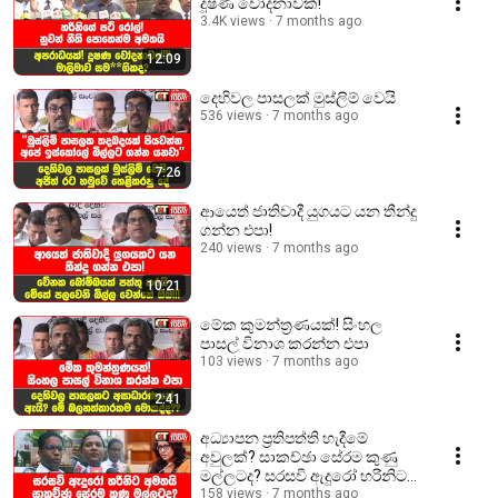
දූෂණ චෝදනාවක්!
3.4K views
7 months ago
12:09
දෙහිවල පාසලක් මුස්ලිම් වෙයි
536 views
7 months ago
7:26
ආයෙත් ජාතිවාදී යුගයට යන තීන්දු
ගන්න එපා!
240 views
7 months ago
10:21
මේක කුමන්ත්‍රණයක්! සිංහල
පාසල් විනාශ කරන්න එපා
103 views
7 months ago
2:41
අධ්‍යාපන ප්‍රතිපත්ති හැදීමේ
අවුලක්? සාකච්ඡා සේරම කුණු
මල්ලටද? සරසවි ඇදුරෝ හරිනිට
අමතයි
158 views
7 months ago