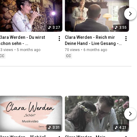
3:27
3:55
Clara Werden - Du wirst 
Clara Werden - Reich mir 
schon sehn - 
Deine Hand - Live Gesang - 
Scheunenkonzert 
standesamtliche Trauung 
73 views
•
5 months ago
70 views
•
6 months ago
Pinokkiohof
Freilandmuseum Lehde
CC
CC
3:31
4:21