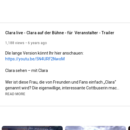
Clara live - Clara auf der Bühne - für  Veranstalter - Trailer
1,188 views
6 years ago
https://youtu.be/5N4URF2NwoM
Clara sehen – mit Clara

Wer ist diese Frau, die von Freunden und Fans einfach „Clara“ 
genannt wird? Die eigenwillige, interessante Cottbuserin macht 
Musik, seit sie laufen kann. Erst auf der Triola, dann auf dem 
READ MORE
Klavier und seit sie 17 ist, schreibt sie eigene Songs. 

Auf die Bühne bringt sie diese allerdings erst 25 Jahre später. 
Warum? „Weil die Seele“ wie sie sagt „erst jetzt bereit dafür ist, 
all die Themen selbstbewusst und ungefiltert nach außen zu 
tragen.“
