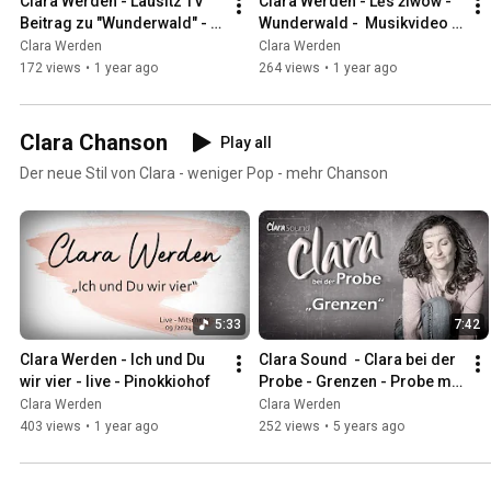
Clara Werden - Lausitz TV 
Clara Werden - Lěs źiwow - 
Beitrag zu "Wunderwald" - 
Wunderwald -  Musikvideo 
„Lěs źiwow“
4K - Instrumental
Clara Werden
Clara Werden
172 views
•
1 year ago
264 views
•
1 year ago
Clara Chanson
Play all
Der neue Stil von Clara - weniger Pop - mehr Chanson
5:33
7:42
Clara Werden - Ich und Du 
Clara Sound  - Clara bei der 
wir vier - live - Pinokkiohof
Probe - Grenzen - Probe mit 
Pianistin Sabine
Clara Werden
Clara Werden
403 views
•
1 year ago
252 views
•
5 years ago