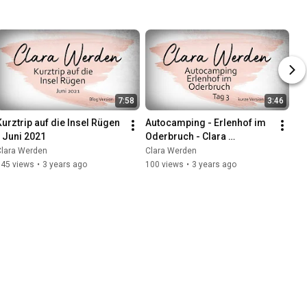
7:58
3:46
Kurztrip auf die Insel Rügen 
Autocamping - Erlenhof im 
- Juni 2021
Oderbruch - Clara 
unterwegs - kurze Version
Clara Werden
Clara Werden
145 views
•
3 years ago
100 views
•
3 years ago