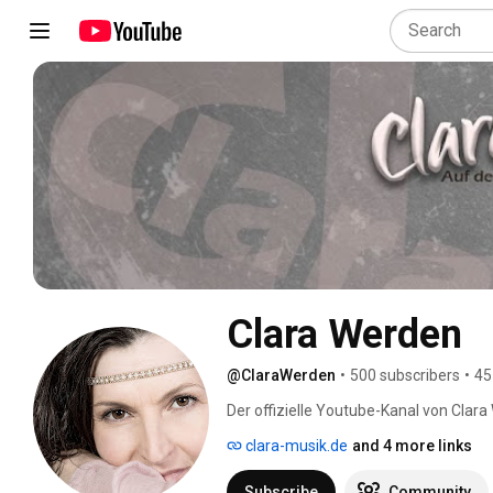
Clara Werden
@ClaraWerden
•
500 subscribers
•
45
Der offizielle Youtube-Kanal von Clara
clara-musik.de
and 4 more links
Subscribe
Community