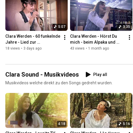
5:07
3:35
Clara Werden - 60 funkelnde 
Clara Werden - Hörst Du 
Jahre - Lied zur 
mich - beim Alpaka und 
diamantenen Hochzeit
Lamakonzert
18 views
•
3 days ago
43 views
•
1 month ago
Clara Sound - Musikvideos
Play all
Musikvideos welche direkt zu den Songs gedreht wurden.
4:18
5:16