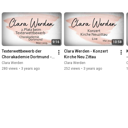
Wer also ist diese Frau, die von Freunden und Fans einfach 
„Clara“ genannt wird? Die Antwort findet sich in ihrer Musik, in 
ihrer Kunst, in ihren Konzerten. Wer mehr wissen will, darf sich 
eingeladen fühlen.

Kontakt: kontakt@clara.jetzt

www.clara.jetzt

9:16
10:58
www.clara-werden.de
Texterwettbewerb der 
Clara Werden - Konzert 
Chorakademie Dortmund - 
Kirche Neu Zittau
2.Platz für Clara Werden
Clara Werden
Clara Werden
280 views
•
3 years ago
252 views
•
3 years ago