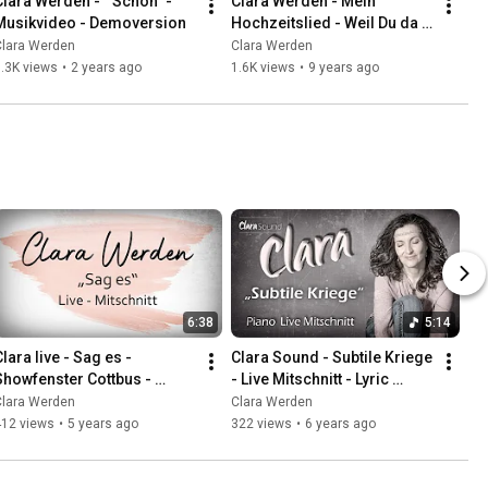
Clara Werden -  "Schön" - 
Clara Werden - Mein 
Musikvideo - Demoversion
Hochzeitslied - Weil Du da 
bist
Clara Werden
Clara Werden
.3K views
•
2 years ago
1.6K views
•
9 years ago
6:38
5:14
lara live - Sag es - 
Clara Sound - Subtile Kriege 
Showfenster Cottbus - 
- Live Mitschnitt - Lyric 
Streamingkonzert
Video
Clara Werden
Clara Werden
412 views
•
5 years ago
322 views
•
6 years ago