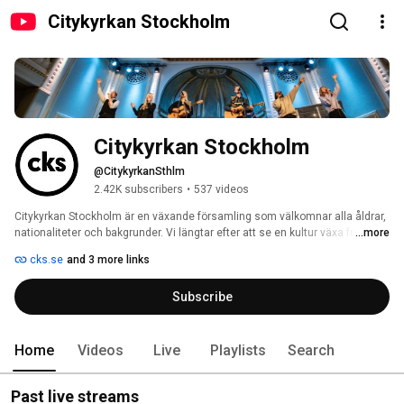
Citykyrkan Stockholm
Citykyrkan Stockholm
@CitykyrkanSthlm
2.42K subscribers
•
537 videos
Citykyrkan Stockholm är en växande församling som välkomnar alla åldrar, 
nationaliteter och bakgrunder. Vi längtar efter att se en kultur växa fram i 
...more
Stockholm som mer och mer liknar det Jesus beskriver som himmelriket. 
cks.se
and 3 more links
Det finns bara ett sätt att se mer av himlen på jorden och det är att lära 
känna Jesus, låta honom vara i centrum, och bli hans efterföljare i 
Subscribe
vardagen. Tillsammans söker vi vår stads bästa och ber att Guds vilja ska 
ske, så som i himlen så också på jorden. 
Home
Videos
Live
Playlists
Search
Past live streams