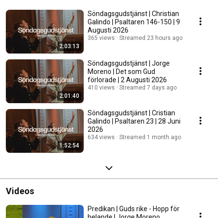
Söndagsgudstjänst | Christian
Galindo | Psaltaren 146-150 | 9
Augusti 2026
365 views
Streamed 23 hours ago
2:03:13
Söndagsgudstjänst | Jorge
Moreno | Det som Gud
förlorade | 2 Augusti 2026
410 views
Streamed 7 days ago
2:01:40
Söndagsgudstjänst | Cristian
Galindo | Psaltaren 23 | 28 Juni
2026
634 views
Streamed 1 month ago
1:52:54
Videos
Predikan | Guds rike - Hopp för
helande | Jorge Moreno