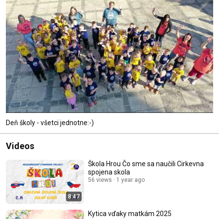
Deň školy - všetci jednotne:-)
Videos
Škola Hrou Čo sme sa naučili Cirkevna
spojena skola
56 views
1 year ago
8:47
Kytica vďaky matkám 2025