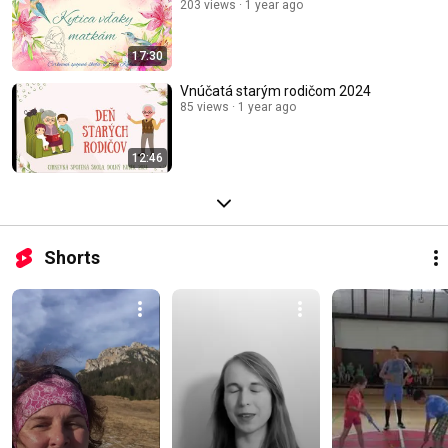
203 views
1 year ago
17:30
Vnúčatá starým rodičom 2024
85 views
1 year ago
12:46
Shorts