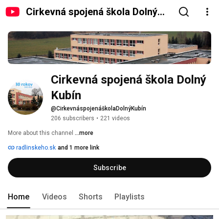
Cirkevná spojená škola Dolný
Kubín
Cirkevná spojená škola Dolný 
Kubín
@CirkevnáspojenáškolaDolnýKubín
206 subscribers
•
221 videos
More about this channel
...more
radlinskeho.sk
and 1 more link
Subscribe
Home
Videos
Shorts
Playlists