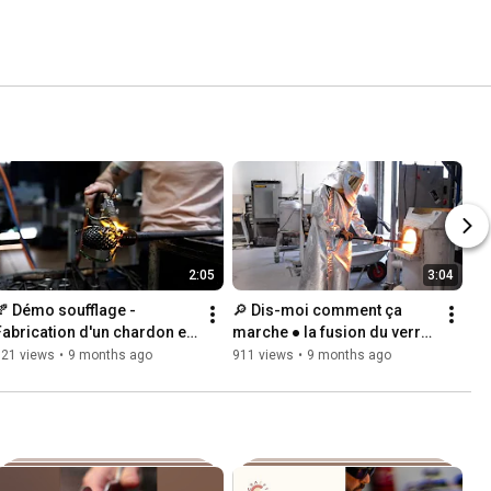
2:05
3:04
🍂 Démo soufflage - 
🔎 Dis-moi comment ça 
Fabrication d'un chardon en 
marche ● la fusion du verre 
verre
🔥
121 views
•
9 months ago
911 views
•
9 months ago