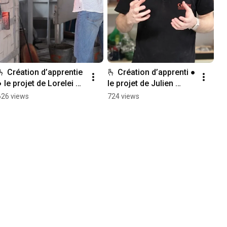
🫰 Création d’apprentie 
🫰 Création d’apprenti ● 
● le projet de Lorelei 
le projet de Julien 
Couderc ●  Exposition 
Bellier ● exposition 
626 views
724 views
⭑Malice de Silice⭑
⭑Malice de Silice⭑