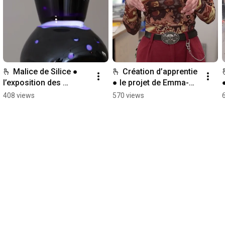
🫰 Malice de Silice ● 
🫰 Création d’apprentie 
l’exposition des 
● le projet de Emma-
apprentis à la galerie 
louise Mania ● 
408 views
570 views
Mme de Graffigny
exposition ⭑Malice de 
Silice⭑