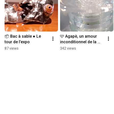
📦 Bac à sable ● Le 
🩷 Agapè, un amour 
tour de l’expo
inconditionnel de la 
matière ● l’expo des 
87 views
342 views
concepteurs créateurs 
en métier d’art