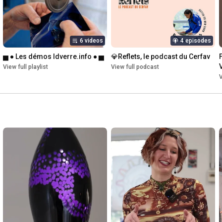
6 videos
4 episodes
▅ ● Les démos Idverre.info ● ▅
💎Reflets, le podcast du Cerfav
View full playlist
View full podcast
V