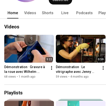
Home
Videos
Shorts
Live
Podcasts
Play
Videos
3:22
0:59
Démonstration · Gravure à 
Démonstration · Le 
la roue avec Wilhelm 
vitrigraphe avec Jenny 
Vernim
Trinks 🥢
68 views
•
1 month ago
59 views
•
4 months ago
Playlists