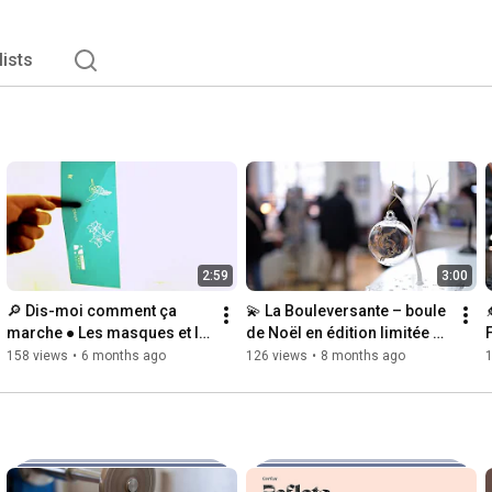
lists
2:59
3:00
🔎 Dis-moi comment ça 
💫 La Bouleversante – boule 
marche ● Les masques et le 
de Noël en édition limitée 
sablage 🔆
créée pour Destination 
158 views
•
6 months ago
126 views
•
8 months ago
Nancy par le Cerfav