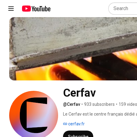
Cerfav
@Cerfav
•
933 subscribers
•
159 vide
Le Cerfav est le centre français dédié a
Vannes le Châtel (54). 
cerfav.fr
Subscribe