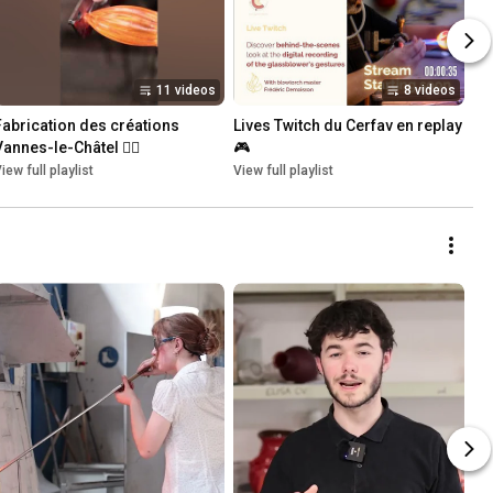
11 videos
8 videos
Fabrication des créations 
Lives Twitch du Cerfav en replay 
Vannes-le-Châtel ❤️‍🔥
🎮
iew full playlist
View full playlist