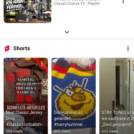
Casual Couture TV · Playlist
4
Shorts
Next Classic Jersey 
Die Hummel ist 
STAY TUNED or a
Drop 
gelandet. 
we said back in 2
#classicfootballshirt
#harryhummel 
„Seid gespannt!“ 
s
#casualcouture 
Cheers! 
658 views
865 views
622 views