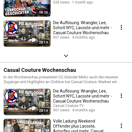
528 views
1 month ago
38:26
Die Auflösung: Wrangler, Lee,
Schott NYC, Lacoste und mehr -
Casual Couture Wochenschau
907 views
4 months ago
28:19
Casual Couture Wochenschau
In der Wochenschau präsentiert CC-Gründer Mirko euch die neusten
Zugänge und Highlights an Clobber bei Casual Couture. Marken wir
adidas originals, C.P. Company, Barbour, Patagonia, ellesse und viele mehr
Die Auflösung: Wrangler, Lee,
die zum Casual Lifestyle dazugehören.
Schott NYC, Lacoste und mehr -
Casual Couture Wochenschau
Casual Couture TV
907 views
4 months ago
28:19
Volle Ladung Weekend
Offender plus Lacoste,
Astorflex und mehr: Casual