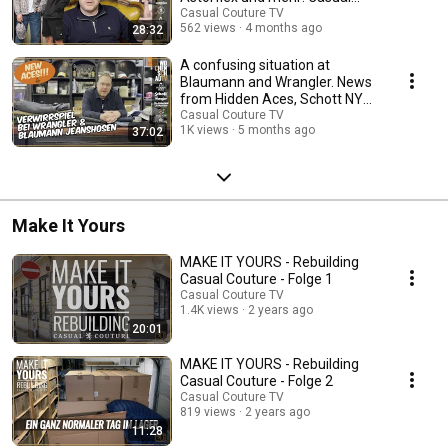
Couture Wochenschau
Casual Couture TV
562 views
4 months ago
28:32
A confusing situation at
Blaumann and Wrangler. News
from Hidden Aces, Schott NYC
and more.
Casual Couture TV
1K views
5 months ago
37:02
Make It Yours
MAKE IT YOURS - Rebuilding
Casual Couture - Folge 1
Casual Couture TV
1.4K views
2 years ago
20:01
MAKE IT YOURS - Rebuilding
Casual Couture - Folge 2
Casual Couture TV
819 views
2 years ago
11:28