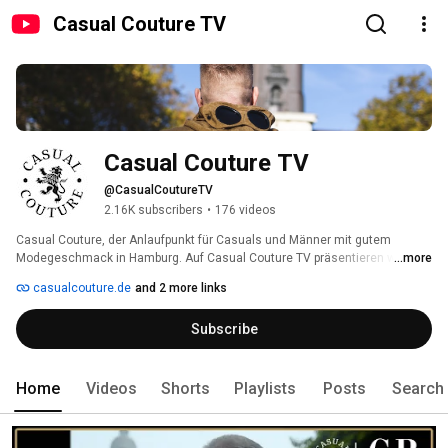
Casual Couture TV
Casual Couture TV
@CasualCoutureTV
2.16K subscribers
•
176 videos
Casual Couture, der Anlaufpunkt für Casuals und Männer mit gutem 
Modegeschmack in Hamburg. Auf Casual Couture TV präsentieren wir 
...more
euch Neuheiten aus unserem Store, Geschichten unserer Marken von 
casualcouture.de
and 2 more links
adidas Originals über Barbour, C.P. Company, ellesse, Lacoste, Patagonia 
bis zu Sergio Tacchini und anderes. 
Subscribe
Home
Videos
Shorts
Playlists
Posts
Search