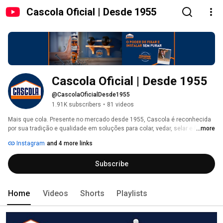
Cascola Oficial | Desde 1955
Cascola Oficial | Desde 1955
@CascolaOficialDesde1955
1.91K subscribers
•
81 videos
Mais que cola. Presente no mercado desde 1955, Cascola é reconhecida 
por sua tradição e qualidade em soluções para colar, vedar, selar e fixar 
...more
para uso profissional e doméstico. Um portfólio completo de Colas de 
Instagram
and 4 more links
Contato, Adesivos de Montagem, Colas Brancas, Silicones e Selantes, do 
artesanato e marcenaria a obras e reformas. 
Subscribe
Home
Videos
Shorts
Playlists