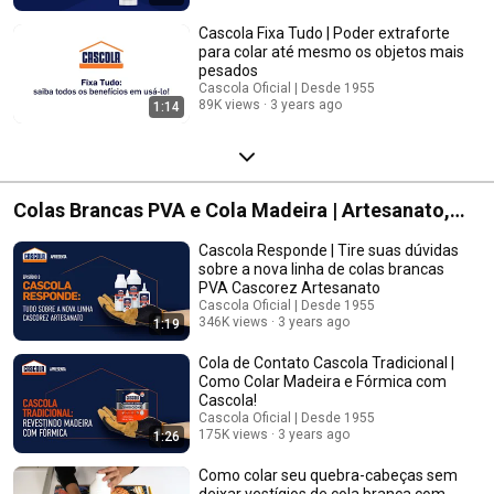
Cascola Fixa Tudo | Poder extraforte
para colar até mesmo os objetos mais
pesados​
Cascola Oficial | Desde 1955
89K views
3 years ago
1:14
Colas Brancas PVA e Cola Madeira | Artesanato,
Marcenaria, Montagem de Móveis, Bricolagem
Cascola Responde | Tire suas dúvidas
sobre a nova linha de colas brancas
PVA Cascorez Artesanato
Cascola Oficial | Desde 1955
346K views
3 years ago
1:19
Cola de Contato Cascola Tradicional |
Como Colar Madeira e Fórmica com
Cascola!
Cascola Oficial | Desde 1955
175K views
3 years ago
1:26
Como colar seu quebra-cabeças sem
deixar vestígios de cola branca com