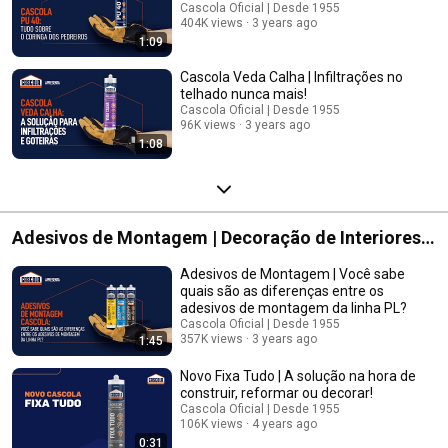
Cascola Oficial | Desde 1955
404K views
3 years ago
1:09
Cascola Veda Calha | Infiltrações no
telhado nunca mais!​
Cascola Oficial | Desde 1955
96K views
3 years ago
1:08
Adesivos de Montagem | Decoração de Interiores,
Arquitetura
Adesivos de Montagem | Você sabe
quais são as diferenças entre os
adesivos de montagem da linha PL?
Cascola Oficial | Desde 1955
357K views
3 years ago
1:45
Novo Fixa Tudo | A solução na hora de
construir, reformar ou decorar!
Cascola Oficial | Desde 1955
106K views
4 years ago
0:31