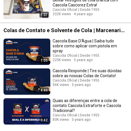
Cascola Cascorez Extra!​
Cascola Oficial | Desde 1955
232K views
4 years ago
1:01
Colas de Contato e Solvente de Cola | Marcenaria,
Carpintaria, Montagem de Móveis, Sapataria,
Cascola Base D’Água | Saiba tudo
Artesanato
sobre como aplicar com pistola em
spray​
Cascola Oficial | Desde 1955
225K views
3 years ago
1:05
Cascola Responde | Tire suas dúvidas
sobre as nossas Colas de Contato!
Cascola Oficial | Desde 1955
56K views
3 years ago
4:40
Quais as diferenças entre a cola de
contato Cascola Extraforte e Cascola
Tradicional? ​
Cascola Oficial | Desde 1955
83K views
3 years ago
0:42