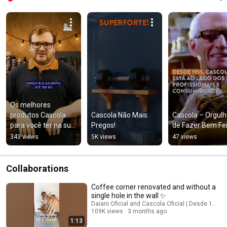
Os melhores 
produtos Cascola 
Cascola Não Mais 
Cascola – Orgulh
para você ter na sua 
Pregos!
de Fazer Bem Feito
casa
343 views
5K views
47 views
Collaborations
Coffee corner renovated and without a
single hole in the wall ✨
Daiani Oficial and Cascola Oficial | Desde 1955
109K views
3 months ago
1:13