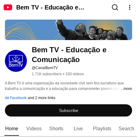
Bem TV - Educação e
Comunicação
Bem TV - Educação e 
Comunicação
@CanalBemTV
1.71K subscribers
•
330 videos
A Bem TV é uma organização da sociedade civil sem fins lucrativos que 
trabalha a comunicação e a educação para comprometer jovens com a 
...more
construção de uma sociedade solidária. 
Facebook
and 2 more links
Subscribe
Home
Videos
Shorts
Live
Playlists
Search