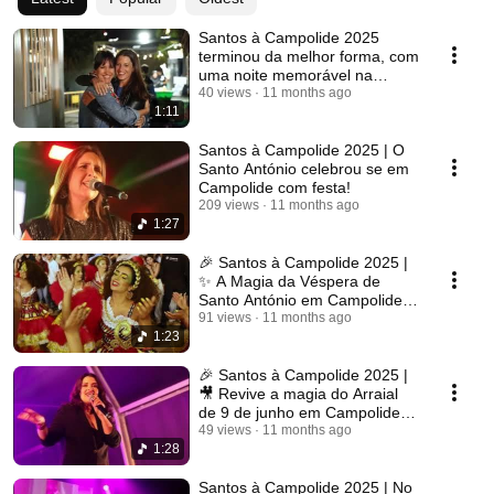
Santos à Campolide 2025
terminou da melhor forma, com
uma noite memorável na
Quinta do Zé Pinto!
40 views
11 months ago
1:11
Santos à Campolide 2025 | O
Santo António celebrou se em
Campolide com festa!
209 views
11 months ago
1:27
🎉 Santos à Campolide 2025 |
✨ A Magia da Véspera de
Santo António em Campolide!
🎤 🎧
91 views
11 months ago
1:23
🎉 Santos à Campolide 2025 |
🎥 Revive a magia do Arraial
de 9 de junho em Campolide!
💚✨
49 views
11 months ago
1:28
Santos à Campolide 2025 | No