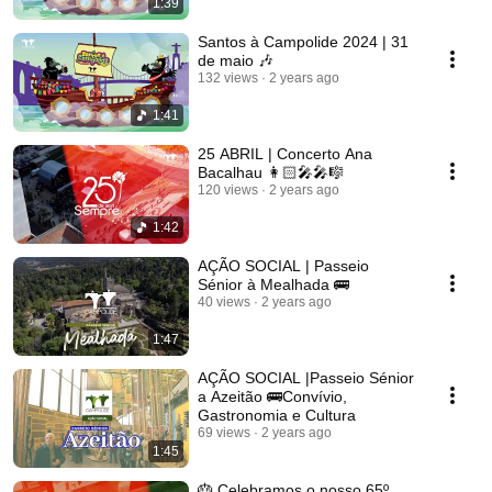
1:39
Santos à Campolide 2024 | 31
de maio 🎶
132 views
2 years ago
1:41
25 ABRIL | Concerto Ana
Bacalhau 👩🏻‍🎤🎤🎼
120 views
2 years ago
1:42
AÇÃO SOCIAL | Passeio
Sénior à Mealhada 🚌
40 views
2 years ago
1:47
AÇÃO SOCIAL |Passeio Sénior
a Azeitão 🚌Convívio,
Gastronomia e Cultura
69 views
2 years ago
1:45
🎂 Celebramos o nosso 65º