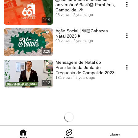
aniversário! 🥳 🎉🎂 Parabéns,
Campolide! 🎉
98 views
2 years ago
1:19
Ação Social | 🎅🏻Cabazes
Natal 2023🌲
90 views
2 years ago
3:28
Mensagem de Natal do
Presidente da Junta de
Freguesia de Campolide 2023
181 views
2 years ago
1:12
Library