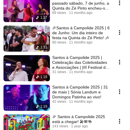
passado sábado, 7 de junho, a
Quinta do Zé Pinto encheu-se
de música!
69 views
11 months ago
1:27
🎉Santos à Campolide 2025 | 6
de Junho: Um dia inteiro de
festa na Quinta do Zé Pinto! 🎶
80 views
11 months ago
1:31
Santos à Campolide 2025 |
Celebração das Coletividades
e Associações | |III Festival de
Folclo
31 views
11 months ago
1:18
Santos à Campolide 2025 | 31
de maio | Sónia Landum e
Domingos Patinha ao vivo!
42 views
11 months ago
1:19
🎉 Santos à Campolide 2025
está a chegar! 🎤🪗🍻
143 views
1 year ago