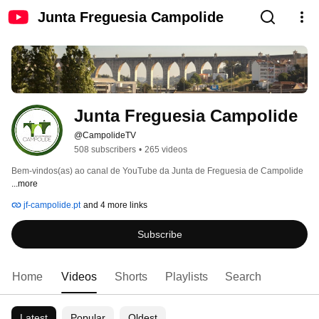
Junta Freguesia Campolide
Junta Freguesia Campolide
@CampolideTV
508 subscribers
•
265 videos
Bem-vindos(as) ao canal de YouTube da Junta de Freguesia de Campolide 
...more
jf-campolide.pt
and 4 more links
Subscribe
Home
Videos
Shorts
Playlists
Search
Latest
Popular
Oldest