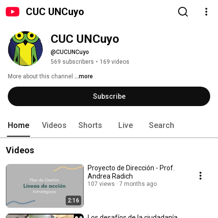
CUC UNCuyo
CUC UNCuyo
@CUCUNCuyo
569 subscribers
•
169 videos
More about this channel
...more
Subscribe
Home
Videos
Shorts
Live
Search
Videos
Proyecto de Dirección - Prof.
Andrea Radich
107 views
7 months ago
2:16
Los desafíos de la ciudadanía