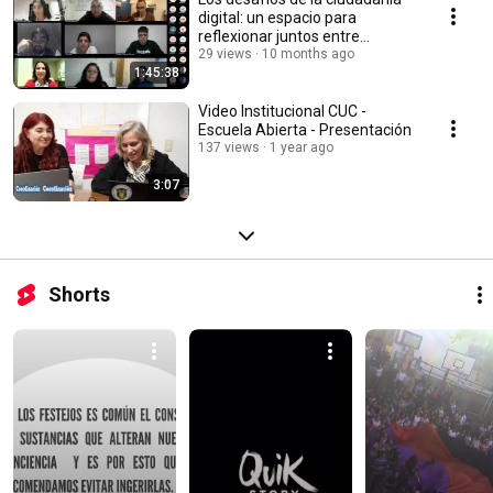
digital: un espacio para
reflexionar juntos entre
familias y escuela
29 views
10 months ago
1:45:38
Video Institucional CUC -
Escuela Abierta - Presentación
137 views
1 year ago
3:07
Shorts