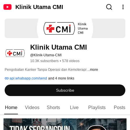
Klinik Utama CMI
Klinik Utama CMI
@Klinik-Utama-CMI
10.3K subscribers
•
578 videos
Pengobatan Kanker Tanpa Operasi dan Kemoterapi 
...more
api.whatsapp.com/send
and 4 more links
Subscribe
Home
Videos
Shorts
Live
Playlists
Posts