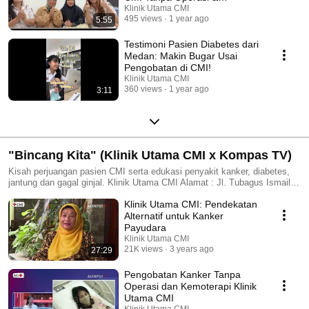
Kemoterapi
Klinik Utama CMI
495 views
1 year ago
5:55
Testimoni Pasien Diabetes dari
Medan: Makin Bugar Usai
Pengobatan di CMI!
Klinik Utama CMI
360 views
1 year ago
3:11
"Bincang Kita" (Klinik Utama CMI x Kompas TV)
Kisah perjuangan pasien CMI serta edukasi penyakit kanker, diabetes,
jantung dan gagal ginjal. Klinik Utama CMI Alamat : Jl. Tubagus Ismail
VII No. 21, Bandung, Indonesia Konsultasi WA : 0811 9161 166
Klinik Utama CMI: Pendekatan
Alternatif untuk Kanker
Payudara
Klinik Utama CMI
21K views
3 years ago
27:29
Pengobatan Kanker Tanpa
Operasi dan Kemoterapi Klinik
Utama CMI
Klinik Utama CMI