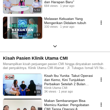
dan Harapan Baru"
684 views
1 year ago
5:51
Melawan Kekuatan Yang
Mengerikan Didalam tubuh
330 views
1 year ago
1:37
Kisah Pasien Klinik Utama CMI
Menampilkan kisah perjuangan pasien CMI hingga dinyatakan sembuh
dari penyakitnya. Klinik Utama CMI Alamat : Jl. Tubagus Ismail VII No.
21, Bandung, Indonesia Konsultasi WA : 0811 9161 166
Kisah Ibu Yunita: Takut Operasi
dan Kemo, Kini Tunjukkan
Perbaikan Setelah 2 Bulan
Berobat di CMI!
Klinik Utama CMI
3K views
1 year ago
8:39
Makan Sembarangan Bisa
Memicu Kanker. Pengobatan
CMI Tanpa Operasi &