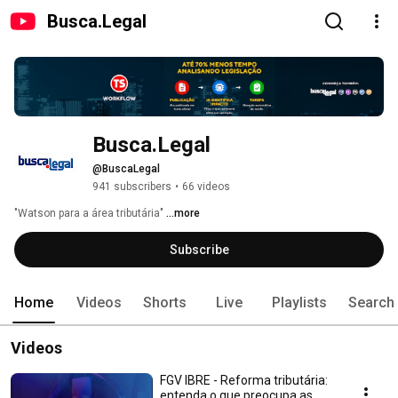
Busca.Legal
Busca.Legal
@BuscaLegal
941 subscribers
•
66 videos
"Watson para a área tributária"​ 
...more
Subscribe
Home
Videos
Shorts
Live
Playlists
Search
Videos
FGV IBRE - Reforma tributária:
entenda o que preocupa as