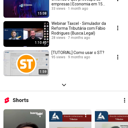
empresas | Economia em 15
#07
33 views
1 month ago
15:08
Webinar Taxcel - Simulador da
Reforma Tributária com Fábio
Rodrigues (Busca.Legal)
28 views
7 months ago
1:10:40
[TUTORIAL] Como usar o ST?
95 views
9 months ago
1:59
Shorts