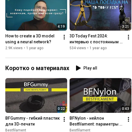
4:19
3:21
How to create a 3D model 
3D Today Fest 2024: 
using a neural network?
интервью с постоянным 
клиентом Bestfilament
2.9K views
•
1 year ago
534 views
•
1 year ago
Коротко о материалах
Play all
0:22
0:43
BFGummy - гибкий пластик 
BFNylon - нейлон 
для 3D-печати
Bestfilament: параметры 
печати
Bestfilament
Bestfilament