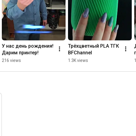
У нас день рождения! 
Трёхцветный PLA ТГК 
Дарим принтер!
BFChannel
216 views
1.3K views