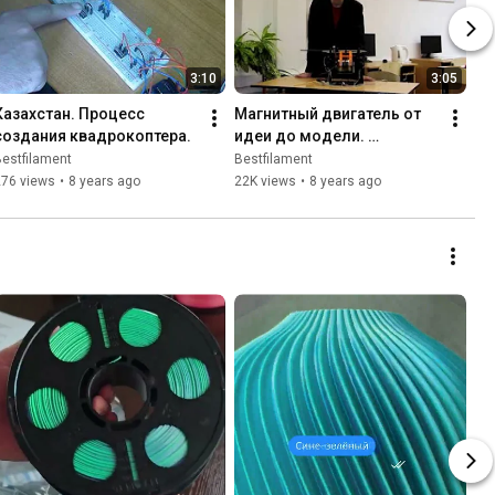
3:10
3:05
Казахстан. Процесс 
Магнитный двигатель от 
создания квадрокоптера.
идеи до модели. 
Локтионов Антон г.Зея
estfilament
Bestfilament
276 views
•
8 years ago
22K views
•
8 years ago