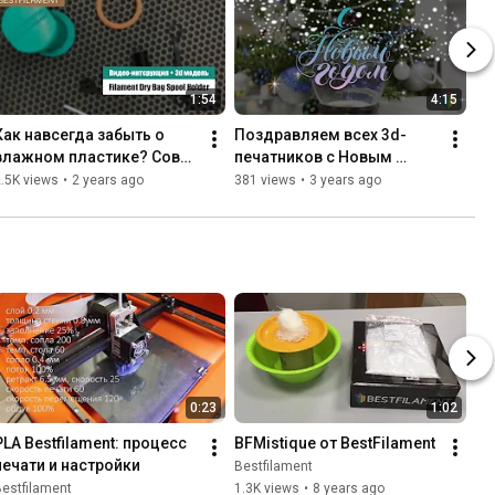
1:54
4:15
Как навсегда забыть о 
Поздравляем всех 3d-
влажном пластике? Совет 
печатников с Новым 
от мастеров 3d-печати
годом!
.5K views
•
2 years ago
381 views
•
3 years ago
0:23
1:02
PLA Bestfilament: процесс 
BFMistique от BestFilament
печати и настройки
Bestfilament
estfilament
1.3K views
•
8 years ago