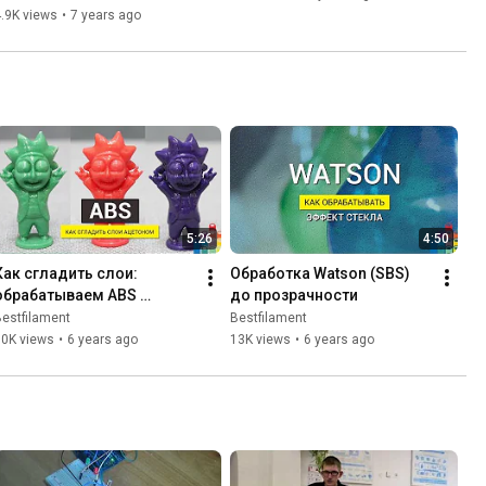
.9K views
•
7 years ago
5:26
4:50
Как сгладить слои: 
Обработка Watson (SBS) 
обрабатываем ABS 
до прозрачности
ацетоном
estfilament
Bestfilament
50K views
•
6 years ago
13K views
•
6 years ago