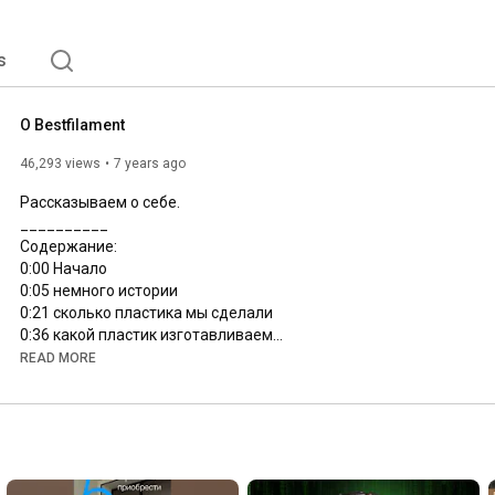
s
О Bestfilament
46,293 views
7 years ago
Рассказываем о себе.

__________

0:00
0:05
0:21
0:36
0:58
READ MORE
1:23
1:51
2:08
 как заказать 

Заказать пластик Bestfilament: 