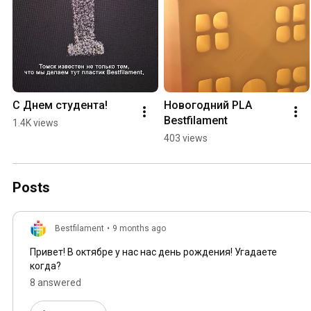
С Днем студента!
Новогодний PLA 
Bestfilament
1.4K views
403 views
Posts
Bestfilament
•
9 months ago
Привет! В октябре у нас нас день рождения! Угадаете
когда?
8 answered