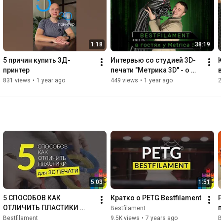
https://bestfilament.ru/category/plas...
__________________________________________________
__

Следите за нами в соцсетях:

1:18
38:19
Телеграм  
https://t.me/BFChannel
Вконтакте  
https://vk.com/bestfilament
5 причин купить 3Д-
Интервью со студией 3D-
принтер
печати "Метрика 3D" - о 
том что и как печатать, о 
831 views
•
1 year ago
449 views
•
1 year ago
2
людях и интересных 
задачах
5:03
1:51
5 СПОСОБОВ КАК 
Кратко о PETG Bestfilament
ОТЛИЧИТЬ ПЛАСТИКИ 
Bestfilament
ДЛЯ 3D ПЕЧАТИ
Bestfilament
9.5K views
•
7 years ago
B