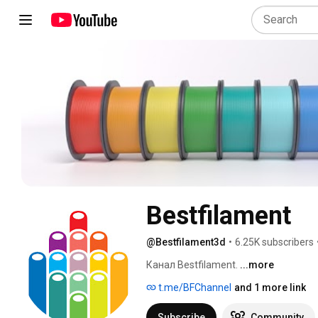
Bestfilament
@Bestfilament3d
•
6.25K subscribers
Канал Bestfilament. 
...more
t.me/BFChannel
and 1 more link
Subscribe
Community