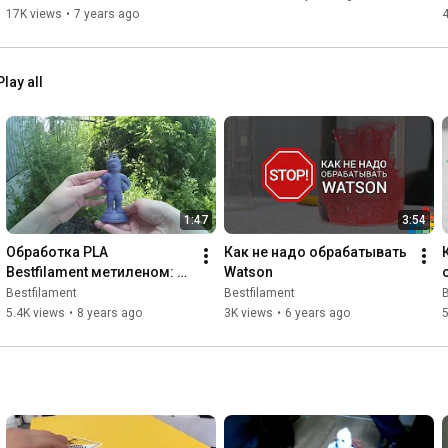
17K views
•
7 years ago
4
Play all
1:47
3:54
Обработка PLA 
Как не надо обрабатывать 
Bestfilament метиленом: 
Watson
процесс и результат
Bestfilament
Bestfilament
B
5.4K views
•
8 years ago
3K views
•
6 years ago