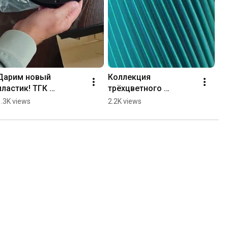
Дарим новый 
Коллекция 
пластик! ТГК 
трёхцветного 
BFChannel
пластика - совсем 
1.3K views
2.2K views
скоро! ТГК BFChannel