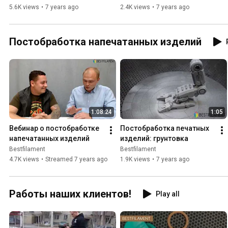
5.6K views
•
7 years ago
2.4K views
•
7 years ago
Постобработка напечатанных изделий
1:08:24
1:05
Вебинар о постобработке 
Постобработка печатных 
напечатанных изделий
изделий: грунтовка
Bestfilament
Bestfilament
4.7K views
•
Streamed 7 years ago
1.9K views
•
7 years ago
Работы наших клиентов!
Play all