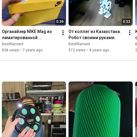
0:39
0:33
Органайзер NIKE Mag из 
От коллег из Казахстана. 
лимитированной 
Робот своими руками.
коллекции Back to the 
Bestfilament
Bestfilament
B
future!
838 views
•
7 years ago
572 views
•
8 years ago