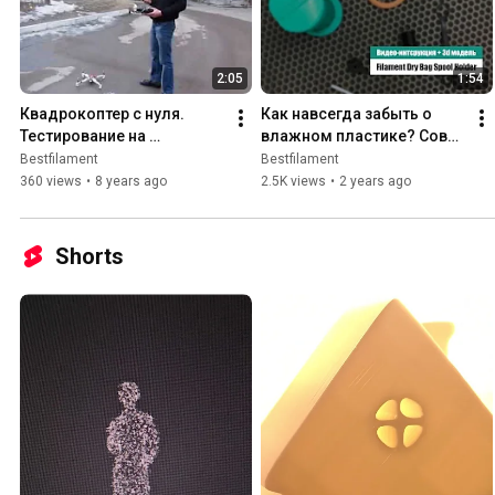
2:05
1:54
Квадрокоптер с нуля. 
Как навсегда забыть о 
Тестирование на 
влажном пластике? Совет 
местности.
от мастеров 3d-печати
Bestfilament
Bestfilament
360 views
•
8 years ago
2.5K views
•
2 years ago
Shorts