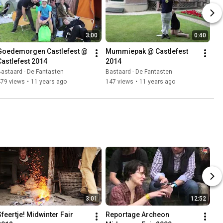
3:00
0:40
Goedemorgen Castlefest @ 
Mummiepak @ Castlefest 
Castlefest 2014
2014
astaard - De Fantasten
Bastaard - De Fantasten
479 views
•
11 years ago
147 views
•
11 years ago
3:01
12:52
Sfeertje! Midwinter Fair 
Reportage Archeon 