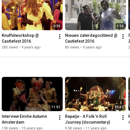
0:35
1:10
Knuffelworkshop @ 
Nieuws zaterdagochtend @ 
Castlefest 2016
Castlefest 2016
285 views
•
9 years ago
85 views
•
9 years ago
11:51
55:42
Interview Emilie Autumn 
Rapalje - A Folk 'n Roll 
Amsterdam
Journey (documentary)
13K views
•
15 years ago
9.5K views
•
11 years ago