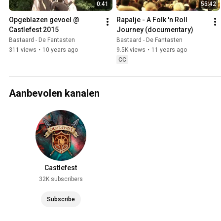
0:41
55:42
Opgeblazen gevoel @ 
Rapalje - A Folk 'n Roll 
Castlefest 2015
Journey (documentary)
Bastaard - De Fantasten
Bastaard - De Fantasten
311 views
•
10 years ago
9.5K views
•
11 years ago
CC
Aanbevolen kanalen
Castlefest
32K subscribers
Subscribe