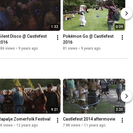
1:32
0:39
Silent Disco @ Castlefest 
Pokémon Go @ Castlefest 
2016
2016
286 views
•
9 years ago
81 views
•
9 years ago
9:21
2:20
Rapalje Zomerfolk Festival
Castlefest 2014 aftermovie
8K views
•
12 years ago
7.8K views
•
11 years ago