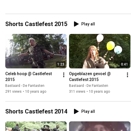
Shorts Castlefest 2015
Play all
1:23
0:41
Celeb hoop @ Castlefest 
Opgeblazen gevoel @ 
2015
Castlefest 2015
Bastaard - De Fantasten
Bastaard - De Fantasten
291 views
•
10 years ago
311 views
•
10 years ago
Shorts Castlefest 2014
Play all