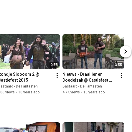
0:55
3:55
Rondje Sloooom 2 @ 
Nieuws - Draailier en 
Castlefest 2015
Doedelzak @ Castlefest 
2015
astaard - De Fantasten
Bastaard - De Fantasten
205 views
•
10 years ago
4.7K views
•
10 years ago