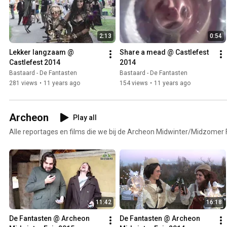
2:13
0:54
Lekker langzaam @ 
Share a mead @ Castlefest 
Castlefest 2014
2014
Bastaard - De Fantasten
Bastaard - De Fantasten
281 views
•
11 years ago
154 views
•
11 years ago
Archeon
Play all
Alle reportages en films die we bij de Archeon Midwinter/Midzomer
11:42
16:18
De Fantasten @ Archeon 
De Fantasten @ Archeon 