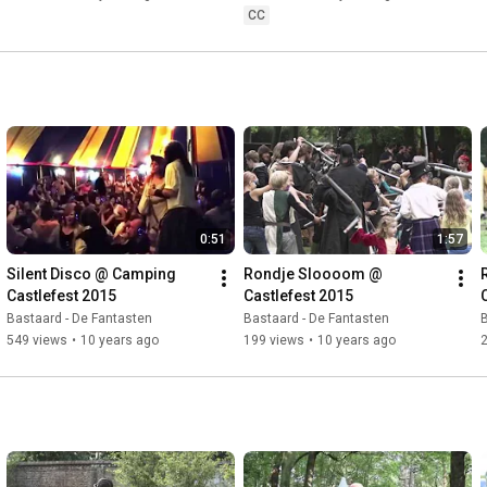
CC
0:51
1:57
Silent Disco @ Camping 
Rondje Sloooom @ 
Castlefest 2015
Castlefest 2015
Bastaard - De Fantasten
Bastaard - De Fantasten
B
549 views
•
10 years ago
199 views
•
10 years ago