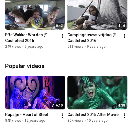
0:42
4:16
Effe Wakker Worden @ 
Campingnieuws vrijdag @ 
Castlefest 2016
Castlefest 2016
249 views
•
9 years ago
511 views
•
9 years ago
Popular videos
6:10
4:38
Rapalje - Heart of Steel
Castlefest 2015 After Movie
84K views
•
12 years ago
30K views
•
10 years ago