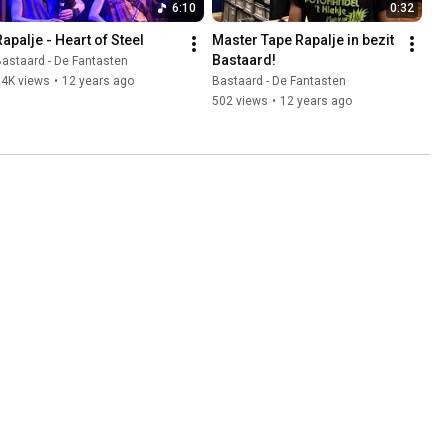
6:10
0:32
Rapalje - Heart of Steel
Master Tape Rapalje in bezit 
Bastaard!
astaard - De Fantasten
84K views
•
12 years ago
Bastaard - De Fantasten
502 views
•
12 years ago