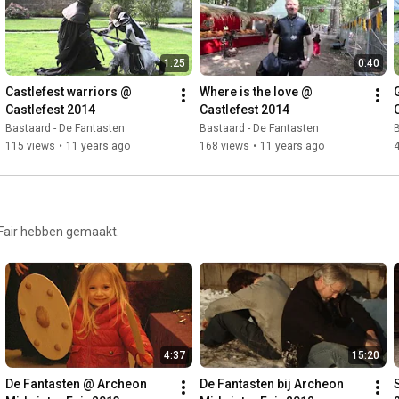
1:25
0:40
Castlefest warriors @ 
Where is the love @ 
Castlefest 2014
Castlefest 2014
Bastaard - De Fantasten
Bastaard - De Fantasten
B
115 views
•
11 years ago
168 views
•
11 years ago
 Fair hebben gemaakt.
4:37
15:20
De Fantasten @ Archeon 
De Fantasten bij Archeon 