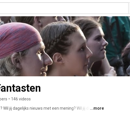
Fantasten
bers
•
146 videos
Wil jij dagelijks nieuws met een mening? Wil jij dat vette 
...more
 op www.bastaard.net! 