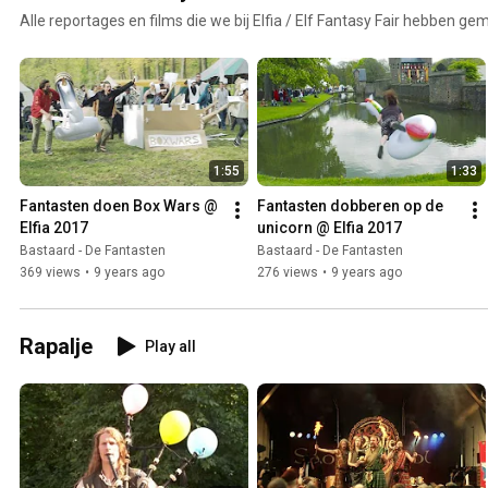
Alle reportages en films die we bij Elfia / Elf Fantasy Fair hebben ge
1:55
1:33
Fantasten doen Box Wars @ 
Fantasten dobberen op de 
Elfia 2017
unicorn @ Elfia 2017
Bastaard - De Fantasten
Bastaard - De Fantasten
369 views
•
9 years ago
276 views
•
9 years ago
Rapalje
Play all