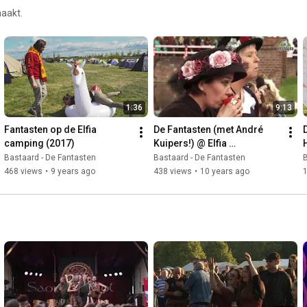
maakt.
1:36
9:13
Fantasten op de Elfia 
De Fantasten (met André 
D
camping (2017)
Kuipers!) @ Elfia 
Haarzuilens 2016
Bastaard - De Fantasten
Bastaard - De Fantasten
B
468 views
•
9 years ago
438 views
•
10 years ago
1