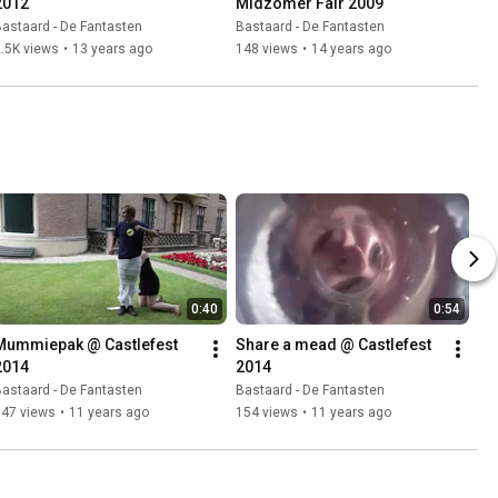
2012
Midzomer Fair 2009
astaard - De Fantasten
Bastaard - De Fantasten
.5K views
•
13 years ago
148 views
•
14 years ago
0:40
0:54
Mummiepak @ Castlefest 
Share a mead @ Castlefest 
2014
2014
astaard - De Fantasten
Bastaard - De Fantasten
147 views
•
11 years ago
154 views
•
11 years ago