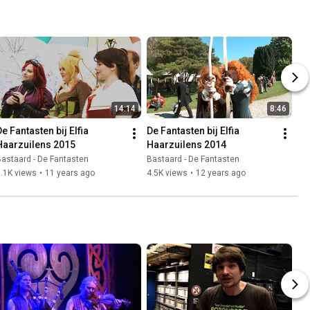
14:14
8:46
e Fantasten bij Elfia 
De Fantasten bij Elfia 
Haarzuilens 2015
Haarzuilens 2014
astaard - De Fantasten
Bastaard - De Fantasten
.1K views
•
11 years ago
4.5K views
•
12 years ago