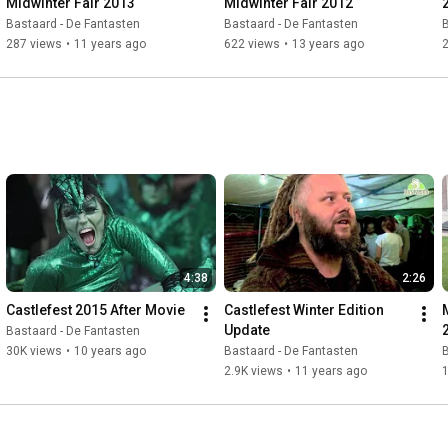
Midwinter Fair 2013
Midwinter Fair 2012
Bastaard - De Fantasten
Bastaard - De Fantasten
B
287 views
•
11 years ago
622 views
•
13 years ago
2
4:38
2:26
Castlefest 2015 After Movie
Castlefest Winter Edition 
Update
Bastaard - De Fantasten
30K views
•
10 years ago
Bastaard - De Fantasten
B
2.9K views
•
11 years ago