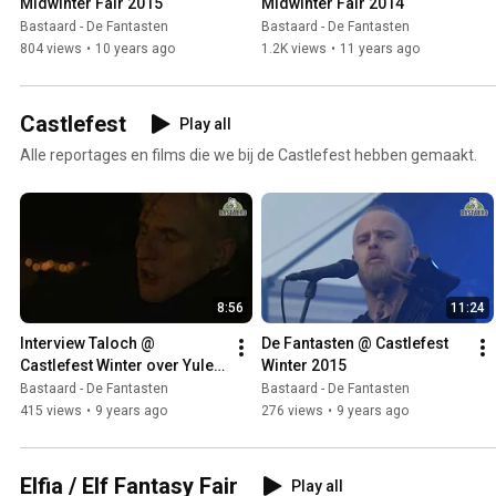
Midwinter Fair 2015
Midwinter Fair 2014
Bastaard - De Fantasten
Bastaard - De Fantasten
804 views
•
10 years ago
1.2K views
•
11 years ago
Castlefest
Play all
Alle reportages en films die we bij de Castlefest hebben gemaakt.
8:56
11:24
Interview Taloch @ 
De Fantasten @ Castlefest 
Castlefest Winter over Yule 
Winter 2015
en Nuada
Bastaard - De Fantasten
Bastaard - De Fantasten
415 views
•
9 years ago
276 views
•
9 years ago
Elfia / Elf Fantasy Fair
Play all