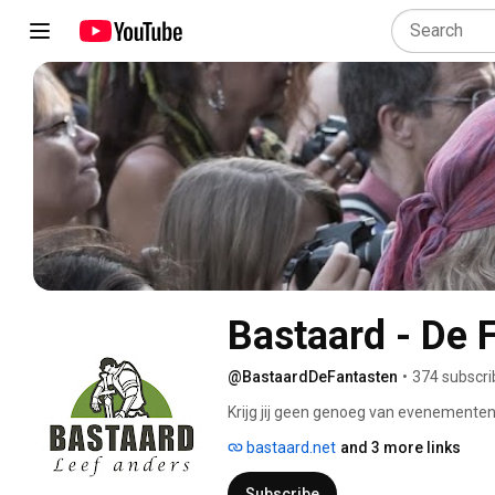
Bastaard - De 
@BastaardDeFantasten
•
374 subscri
Krijg jij geen genoeg van evenementen? 
optreden nog eens terugzien? Kijk dan
bastaard.net
and 3 more links
Subscribe