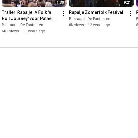
1:30
9:21
Trailer 'Rapalje: A Folk 'n 
Rapalje Zomerfolk Festival
Roll Journey' voor Pathé 
Bastaard - De Fantasten
B
Groningen
Bastaard - De Fantasten
8K views
•
12 years ago
601 views
•
11 years ago