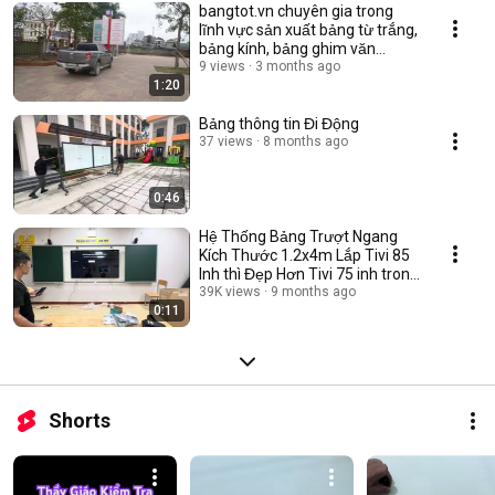
bangtot.vn chuyên gia trong
lĩnh vực sản xuất bảng từ trắng,
bảng kính, bảng ghim văn
phòng
9 views
3 months ago
1:20
Bảng thông tin Đi Động
37 views
8 months ago
0:46
Hệ Thống Bảng Trượt Ngang
Kích Thước 1.2x4m Lắp Tivi 85
Inh thì Đẹp Hơn Tivi 75 inh trong
video
39K views
9 months ago
0:11
Shorts