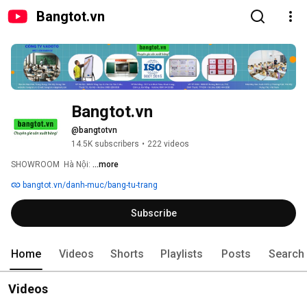
Bangtot.vn
Bangtot.vn
@bangtotvn
14.5K subscribers
•
222 videos
SHOWROOM  Hà Nội: 
...more
bangtot.vn/danh-muc/bang-tu-trang
Subscribe
Home
Videos
Shorts
Playlists
Posts
Search
Videos