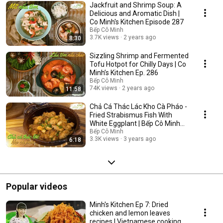
Jackfruit and Shrimp Soup: A
Delicious and Aromatic Dish |
Co Minh's Kitchen Episode 287
Bếp Cô Minh
3.7K views
2 years ago
8:30
Sizzling Shrimp and Fermented
Tofu Hotpot for Chilly Days | Co
Minh’s Kitchen Ep. 286
Bếp Cô Minh
74K views
2 years ago
11:58
Chả Cá Thác Lác Kho Cà Pháo -
Fried Strabismus Fish With
White Eggplant | Bếp Cô Minh
Tập 285
Bếp Cô Minh
3.3K views
3 years ago
6:18
Popular videos
Minh's Kitchen Ep 7: Dried
chicken and lemon leaves
recipes | Vietnamese cooking