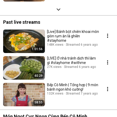
Past live streams
[Live] Bánh bột chiên khoai môn
giòn rụm ăn là ghiền
#stayhome
148K views
Streamed 6 years ago
1:01:56
[LIVE] Ở nhà tránh dịch thì làm
gì #stayhome #withme
27K views
Streamed 6 years ago
40:29
Bếp Cô Minh | Tổng hợp | 9 món
bánh ngon khó cưỡng!
132K views
Streamed 7 years ago
58:55
Món Ngọt Cực Ngon Cùng Bếp Cô Minh