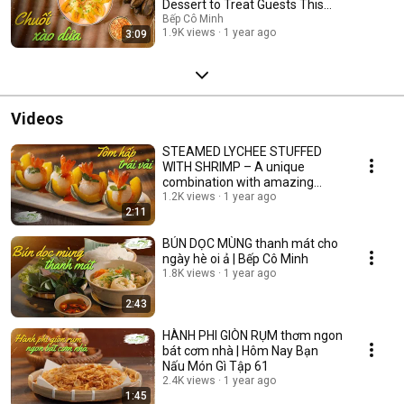
Dessert to Treat Guests This
Spring | What Are You C...
Bếp Cô Minh
1.9K views
1 year ago
3:09
Videos
STEAMED LYCHEE STUFFED
WITH SHRIMP – A unique
combination with amazing
results | MS. MINH'S KITCHEN
1.2K views
1 year ago
2:11
BÚN DỌC MÙNG thanh mát cho
ngày hè oi ả | Bếp Cô Minh
1.8K views
1 year ago
2:43
HÀNH PHI GIÒN RỤM thơm ngon
bát cơm nhà | Hôm Nay Bạn
Nấu Món Gì Tập 61
2.4K views
1 year ago
1:45