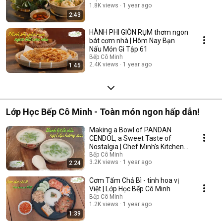
1.8K views
1 year ago
2:43
HÀNH PHI GIÒN RỤM thơm ngon
bát cơm nhà | Hôm Nay Bạn
Nấu Món Gì Tập 61
Bếp Cô Minh
2.4K views
1 year ago
1:45
Lớp Học Bếp Cô Minh - Toàn món ngon hấp dẫn!
Making a Bowl of PANDAN
CENDOL, a Sweet Taste of
Nostalgia | Chef Minh's Kitchen
Class
Bếp Cô Minh
3.2K views
1 year ago
2:24
Cơm Tấm Chả Bì - tinh hoa vị
Việt | Lớp Học Bếp Cô Minh
Bếp Cô Minh
1.2K views
1 year ago
1:39