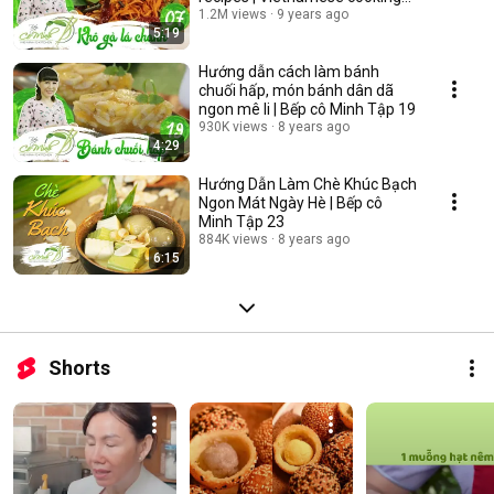
easy
1.2M views
9 years ago
5:19
Hướng dẫn cách làm bánh
chuối hấp, món bánh dân dã
ngon mê li | Bếp cô Minh Tập 19
930K views
8 years ago
4:29
Hướng Dẫn Làm Chè Khúc Bạch
Ngon Mát Ngày Hè | Bếp cô
Minh Tập 23
884K views
8 years ago
6:15
Shorts