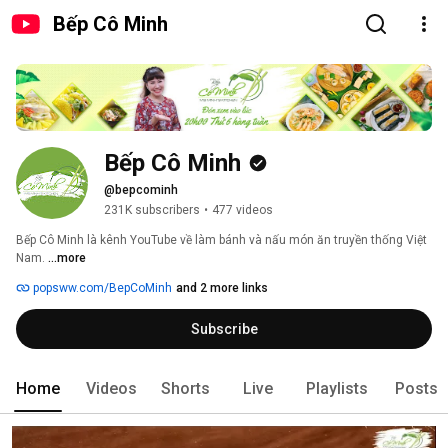
Bếp Cô Minh
Bếp Cô Minh
@bepcominh
231K subscribers
•
477 videos
Bếp Cô Minh là kênh YouTube về làm bánh và nấu món ăn truyền thống Việt 
Nam. 
...more
popsww.com/BepCoMinh
and 2 more links
Subscribe
Home
Videos
Shorts
Live
Playlists
Posts