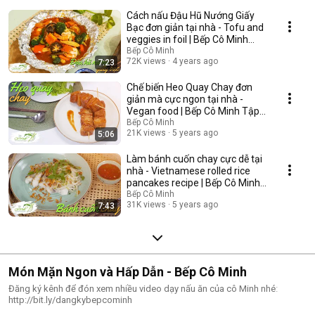
Cách nấu Đậu Hũ Nướng Giấy
Bạc đơn giản tại nhà - Tofu and
veggies in foil | Bếp Cô Minh
Tập 251
Bếp Cô Minh
72K views
4 years ago
7:23
Chế biến Heo Quay Chay đơn
giản mà cực ngon tại nhà -
Vegan food | Bếp Cô Minh Tập
242
Bếp Cô Minh
21K views
5 years ago
5:06
Làm bánh cuốn chay cực dễ tại
nhà - Vietnamese rolled rice
pancakes recipe | Bếp Cô Minh
Tập 227
Bếp Cô Minh
31K views
5 years ago
7:43
Món Mặn Ngon và Hấp Dẫn - Bếp Cô Minh
Đăng ký kênh để đón xem nhiều video dạy nấu ăn của cô Minh nhéː
http://bit.ly/dangkybepcominh