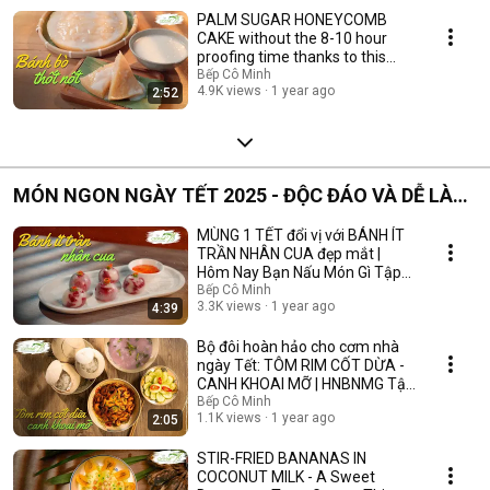
PALM SUGAR HONEYCOMB
CAKE without the 8-10 hour
proofing time thanks to this
"secret" | What Are ...
Bếp Cô Minh
4.9K views
1 year ago
2:52
MÓN NGON NGÀY TẾT 2025 - ĐỘC ĐÁO VÀ DỄ LÀM
| BẾP CÔ MINH
MÙNG 1 TẾT đổi vị với BÁNH ÍT
TRẦN NHÂN CUA đẹp mắt |
Hôm Nay Bạn Nấu Món Gì Tập
23
Bếp Cô Minh
3.3K views
1 year ago
4:39
Bộ đôi hoàn hảo cho cơm nhà
ngày Tết: TÔM RIM CỐT DỪA -
CANH KHOAI MỠ | HNBNMG Tập
22
Bếp Cô Minh
1.1K views
1 year ago
2:05
STIR-FRIED BANANAS IN
COCONUT MILK - A Sweet