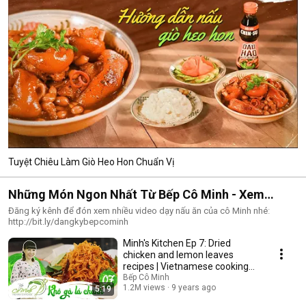
Tuyệt Chiêu Làm Giò Heo Hon Chuẩn Vị
Những Món Ngon Nhất Từ Bếp Cô Minh - Xem
Ngay!!!
Đăng ký kênh để đón xem nhiều video dạy nấu ăn của cô Minh nhéː
http://bit.ly/dangkybepcominh
Minh's Kitchen Ep 7: Dried
chicken and lemon leaves
recipes | Vietnamese cooking
easy
Bếp Cô Minh
1.2M views
9 years ago
5:19