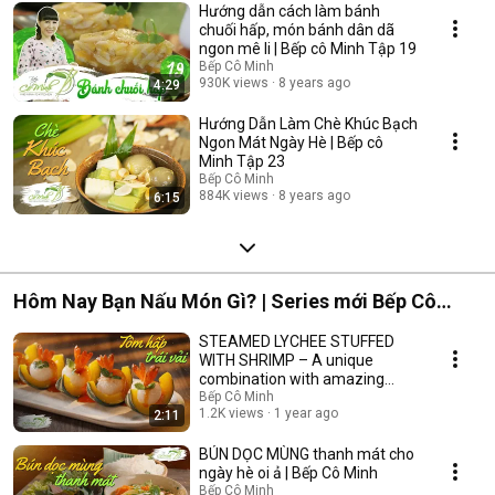
Hướng dẫn cách làm bánh
chuối hấp, món bánh dân dã
ngon mê li | Bếp cô Minh Tập 19
Bếp Cô Minh
930K views
8 years ago
4:29
Hướng Dẫn Làm Chè Khúc Bạch
Ngon Mát Ngày Hè | Bếp cô
Minh Tập 23
Bếp Cô Minh
884K views
8 years ago
6:15
Hôm Nay Bạn Nấu Món Gì? | Series mới Bếp Cô
Minh
STEAMED LYCHEE STUFFED
WITH SHRIMP – A unique
combination with amazing
results | MS. MINH'S KITCHEN
Bếp Cô Minh
1.2K views
1 year ago
2:11
BÚN DỌC MÙNG thanh mát cho
ngày hè oi ả | Bếp Cô Minh
Bếp Cô Minh