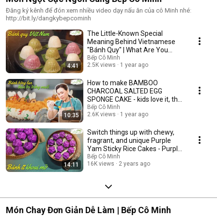
Đăng ký kênh để đón xem nhiều video dạy nấu ăn của cô Minh nhéː
http://bit.ly/dangkybepcominh
The Little-Known Special
Meaning Behind Vietnamese
"Bánh Quy" | What Are You
Cooking Today Episod...
Bếp Cô Minh
2.5K views
1 year ago
4:41
How to make BAMBOO
CHARCOAL SALTED EGG
SPONGE CAKE - kids love it, the
whole family praises it | ...
Bếp Cô Minh
2.6K views
1 year ago
10:35
Switch things up with chewy,
fragrant, and unique Purple
Yam Sticky Rice Cakes - Purple
Yam Stick...
Bếp Cô Minh
16K views
2 years ago
14:11
Món Chay Đơn Giản Dễ Làm | Bếp Cô Minh