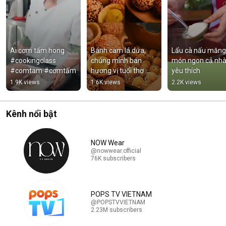
Ai cơm tấm hong 
Bánh cam lá dứa, 
Lẩu cà nấu măng 
#cookingclass 
chúng mình bán 
món ngon cả nhà
#comtam #cơmtấm
hương vị tuổi thơ 
yêu thích
#banhcam 
1.9K views
1.6K views
2.2K views
#bepcominh
Kênh nổi bật
NOW Wear
@nowwear.official
76K subscribers
POPS TV VIETNAM
@POPSTVVIETNAM
2.23M subscribers