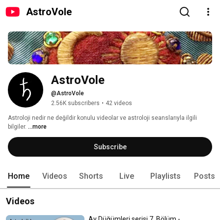
AstroVole
AstroVole
@AstroVole
2.56K subscribers
•
42 videos
Astroloji nedir ne değildir konulu videolar ve astroloji seanslarıyla ilgili 
bilgiler. 
...more
Subscribe
Home
Videos
Shorts
Live
Playlists
Posts
Videos
Ay Düğümleri serisi 7. Bölüm -