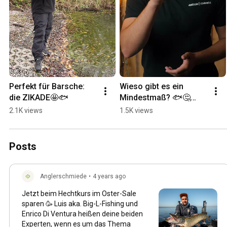
Perfekt für Barsche: 
Wieso gibt es ein 
die ZIKADE🤩🐟
Mindestmaß? 🐟🤔
#angeln
2.1K views
1.5K views
Posts
Anglerschmiede
•
4 years ago
Jetzt beim Hechtkurs im Oster-Sale
sparen 🥳 Luis aka. Big-L-Fishing und
Enrico Di Ventura heißen deine beiden
Experten, wenn es um das Thema