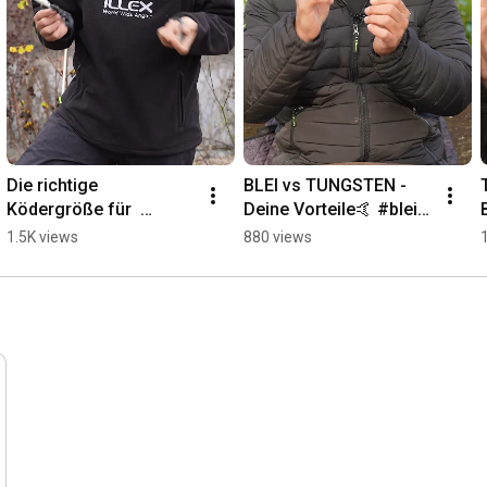
Die richtige 
BLEI vs TUNGSTEN - 
Ködergröße für  
Deine Vorteile🤙 #blei 
#WINTERBARSCHE🐟
#tungsten #angeln
1.5K views
880 views
🤩