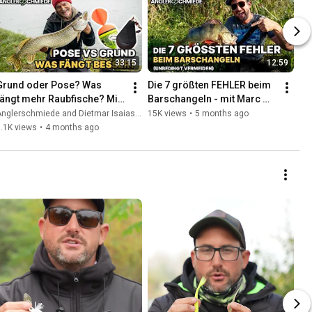
33:15
12:59
Grund oder Pose? Was 
Die 7 größten FEHLER beim 
fängt mehr Raubfische? Mit 
Barschangeln - mit Marc 
Dietmar Isaiasch
Ptacovsky
nglerschmiede and Dietmar Isaiasch
15K views
•
5 months ago
.1K views
•
4 months ago