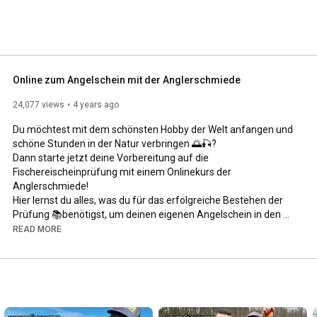
Online zum Angelschein mit der Anglerschmiede
24,077 views
4 years ago
Du möchtest mit dem schönsten Hobby der Welt anfangen und 
schöne Stunden in der Natur verbringen 🌅🎣?

Dann starte jetzt deine Vorbereitung auf die 
Fischereischeinprüfung mit einem Onlinekurs der 
Anglerschmiede!

Hier lernst du alles, was du für das erfolgreiche Bestehen der 
Prüfung 📚benötigst, um deinen eigenen Angelschein in den 
Händen zu halten.

READ MORE
Wir starten aktuell mit vier Bundesländern:

Thüringen, Nordrhein-Westfalen, Berlin und Brandenburg

Du willst auch deinen Angelschein machen? Dann bereite dich 
jetzt online mit einem unserer Onlinekurse auf die Prüfung vor. 
Check die Kurse auf 👉  
https://anglerschmiede.de/