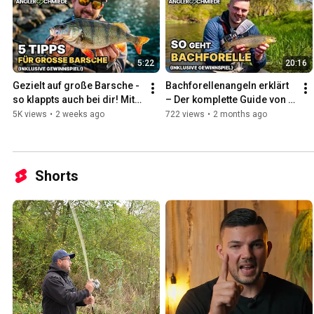
5:22
20:16
Gezielt auf große Barsche - 
Bachforellenangeln erklärt 
so klappts auch bei dir! Mit 
– Der komplette Guide von A 
Marc Ptacovsky
bis Z
5K views
•
2 weeks ago
722 views
•
2 months ago
Shorts