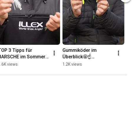
TOP 3 Tipps für 
Gummiköder im 
BARSCHE im Sommer!
Überblick🤩☝️
☝️🤩
#gummiköder#angeln
1.6K views
1.2K views