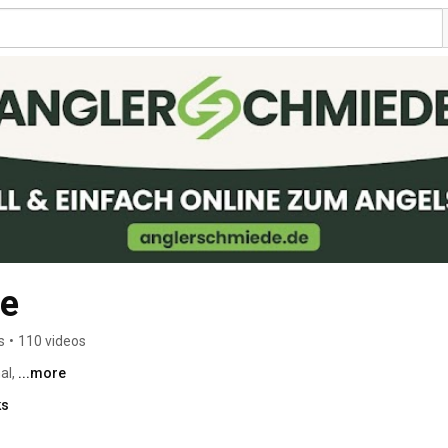
de
s
•
110 videos
l, 
...more
ks