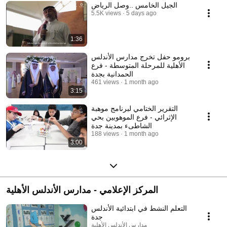
الجيل الخامس ..وصل الرياض
5.5K views
5 days ago
1:36
برومو حفل تخرج مدارس الأندلس
الأهلية للمرحلة المتوسطة - فرع
الحمدانية بجدة
461 views
1 month ago
3:15
التقرير الختامي لبرنامج موهبة
الإثرائي - فرع الموهوبين بحي
الشاطىء بمدينة جدة
188 views
1 month ago
3:00
المركز الإعلامي - مدارس الأندلس الأهلية
التعلم النشط في ابتدائية الأندلس
جدة
مدارس الأندلس الأهلية