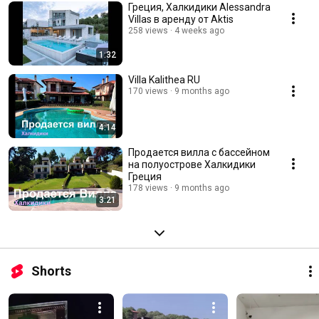
Греция, Халкидики Alessandra
Villas в аренду от Aktis
258 views
4 weeks ago
1:32
Villa Kalithea RU
170 views
9 months ago
4:14
Продается вилла с бассейном
на полуострове Халкидики
Греция
178 views
9 months ago
3:21
Shorts