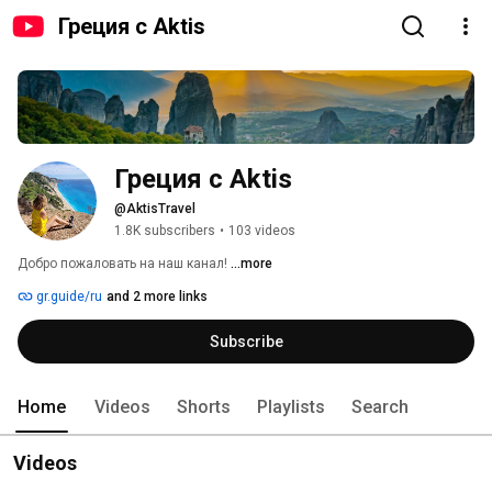
Греция с Aktis
Греция с Aktis
@AktisTravel
1.8K subscribers
•
103 videos
Добро пожаловать на наш канал! 
...more
gr.guide/ru
and 2 more links
Subscribe
Home
Videos
Shorts
Playlists
Search
Videos