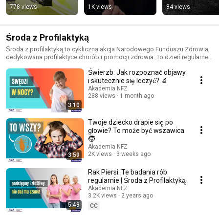
778 views
1K views
84 views
Środa z Profilaktyką
Środa z profilaktyką to cykliczna akcja Narodowego Funduszu Zdrowia,
dedykowana profilaktyce chorób i promocji zdrowia. To dzień regularnej
edukacji zdrowotnej.
Świerzb: Jak rozpoznać objawy
i skutecznie się leczyć? 🔬
Akademia NFZ
288 views
1 month ago
3:10
Twoje dziecko drapie się po
głowie? To może być wszawica
🧒
Akademia NFZ
2K views
3 weeks ago
3:59
Rak Piersi: Te badania rób
regularnie | Środa z Profilaktyką
Akademia NFZ
3.2K views
2 years ago
5:43
CC