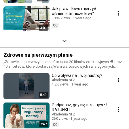
Jak prawidłowo mierzyć
ciśnienie tętnicze krwi?
139K views
5 years ago
CC
3:01
Zdrowie na pierwszym planie
„Zdrowie na pierwszym planie” to seria 20 filmów edukacyjnych 🎥 oraz
40 Shortsów, które dostarczą Wam wartościowych i wiarygodnych
informacji na temat zdrowego stylu życia, programów profilaktycznych
Co wpływa na Twój nastrój?
oraz systemu opieki zdrowotnej. Znani eksperci 👨🏻‍⚕️ różnych dziedzin
medycyny odpowiadają na pytania istotne dla każdego z nas,
Akademia NFZ
1.2K views
1 year ago
zachęcając do podejmowania działań w kierunku zdrowia. Zapraszamy
do oglądania 👀 i udostępniania filmów!
0:41
Podjadasz, gdy się stresujesz?
RATUNKU!
Akademia NFZ
26K views
1 year ago
7:47
CC