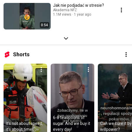
Jak nie podjadać w stresie?
Akademia NFZ
1.1M views
1 year ago
0:54
Shorts
6-8 teaspoons of 
It’s not about speed, 
sugar. And we buy it 
Can we cure it by 
it’s about time⏱️⭐
every day!
willpower?