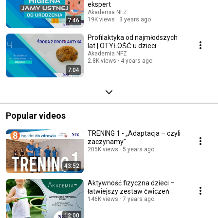
ekspert
Akademia NFZ
19K views
3 years ago
7:46
Profilaktyka od najmłodszych
lat | OTYŁOŚĆ u dzieci
Akademia NFZ
2.8K views
4 years ago
7:04
Popular videos
TRENING 1 - „Adaptacja – czyli
zaczynamy”
205K views
5 years ago
43:52
Aktywność fizyczna dzieci –
łatwiejszy zestaw ćwiczeń
146K views
7 years ago
12:00