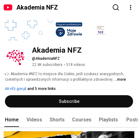
Akademia NFZ
Akademia NFZ
@AkademiaNFZ
22.4K subscribers
•
518 videos
👉 Akademia #NFZ to miejsce dla Ciebie, jeśli szukasz wiarygodnych, 
rzetelnych i sprawdzonych informacji o profilaktyce zdrowotnej. 
...more
nfz.gov.pl
and 5 more links
Subscribe
Home
Videos
Shorts
Courses
Playlists
Post