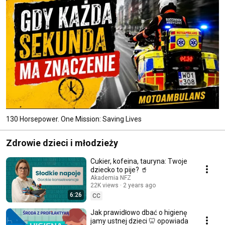
130 Horsepower. One Mission: Saving Lives
Zdrowie dzieci i młodzieży
Cukier, kofeina, tauryna: Twoje
dziecko to pije? 🥤
Akademia NFZ
22K views
2 years ago
6:26
CC
Jak prawidłowo dbać o higienę
jamy ustnej dzieci 🦷 opowiada