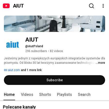
AIUT
AIUT
@AiutPoland
296 subscribers
•
82 videos
Jesteśmy jednym z największych europejskich integratorów systemów dla 
przemysłu. Od blisko 30 lat tworzymy zaawansowane technologicznie 
...more
rozwiązania z zakresu automatyki i robotyki przemysłowej, IT oraz IIoT. 
aiut.com
and 1 more link
Nasze inteligentne systemy – zorientowane na doskonalenie i 
optymalizację procesów – pracują na sukces firm na całym świecie, 
Subscribe
naszych klientów i partnerów. 
Home
Videos
Shorts
Playlists
Search
Polecane kanały