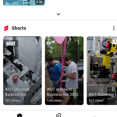
0:26
Shorts
AIUT Universal 
AIUT at Poland 
Backrest line
Business Run 2025
AIUT Assembly L
187 views
144 views
312 views