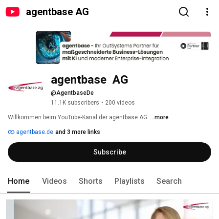
agentbase AG
agentbase  AG
@AgentbaseDe
11.1K subscribers
•
200 videos
Willkommen beim YouTube-Kanal der agentbase AG. 
...more
agentbase.de
and 3 more links
Subscribe
Home
Videos
Shorts
Playlists
Search