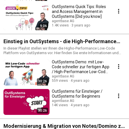
OutSystems Quick Tips: Roles
and Access Management in
OutSystems [Did you know]
agentbase AG
1.4K views
3 years ago
9:06
Einstieg in OutSystems - die High-Performance
Low-Code Plattform
In dieser Playlist stellen wir Ihnen die Higho-Performance Low-Code
Plattform von OutSystems vor. Hier finden Sie erste Informationen und
Demos zur Plattform. Wir leben den Full-Service Gedanken! Aus diesem
OutSystems Demo: mit Low-
Grund bieten wir als zertifizierter OutSystems Partner neben unseren
Consulting-Leistungen und Managed Services auch zertifizierte Aus- und
Code schneller zur fertigen App
Weiterbildungen für OutSystems an. Unser Ziel als Kompetenzzentrum ist
/ High-Performance Low-Code
es sowohl die Neueinsteiger als auch IT-Spezialisten für die OutSystems
mit OutSystems
agentbase AG
Plattform auszubilden und zu schulen. In diesem Zusammenhang bieten
559 views
4 years ago
30:26
wir verschiedene Bausteine, die jedem einen individuellen Einstieg in die
moderne Entwicklung mit OutSystems ermöglichen - vom Webinar, über
OutSystems für Einsteiger /
einen Jump Start Workshop bis hin zu den offiziellen OutSystems Boot
OutSystems for Beginners
Camps.
agentbase AG
14K views
4 years ago
30:26
Modernisierung & Migration von Notes/Domino zu