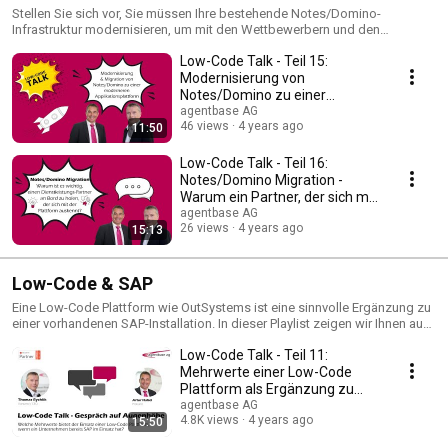
einer moderneren Applikations-Plattform
Stellen Sie sich vor, Sie müssen Ihre bestehende Notes/Domino-
Infrastruktur modernisieren, um mit den Wettbewerbern und den
Anforderungen Ihrer Mitarbeiter mithalten zu können. Welche Optionen
Low-Code Talk - Teil 15:
haben Sie? - Diese Fragestellung beantworten wir Ihnen in den Videos
dieser Playlist. Als erfahrener Full-Service Provider nutzen wir die moderne
Modernisierung von
und hocheffiziente Entwicklungsplattform OutSystems, um Ihre
Notes/Domino zu einer
anspruchsvollen Anforderungen sofort und mit geringem Aufwand in
moderneren
agentbase AG
zukunftssichere Applikationen umzusetzen. Bei der Migration von
46 views
4 years ago
11:50
Applikationsplattform
Notes/Domino zu OutSystems bringen wir unsere Erfahrungen aus mehr
als 20 Jahren Notes/Domino Entwicklung und Consulting ein. Dabei bildet
Low-Code Talk - Teil 16:
unser umfangreiches Know-how einen fundierten Background für ein
Notes/Domino Migration -
individuelles Lösungsangebot. Wir holen Sie genau an dem Punkt ab, an
Warum ein Partner, der sich mit
dem Sie aktuell stehen und begleiten Sie Schritt für Schritt auf Ihrem Weg
Domino auskennt?
agentbase AG
zur modernen Applikationsplattform OutSystems.
26 views
4 years ago
15:13
Low-Code & SAP
Eine Low-Code Plattform wie OutSystems ist eine sinnvolle Ergänzung zu
einer vorhandenen SAP-Installation. In dieser Playlist zeigen wir Ihnen auf,
wo die Vorteile und Mehrwerte liegen und wie Sie bestmöglich durch den
Low-Code Talk - Teil 11:
Einsatz einer Low-Code Plattform profitieren.
Mehrwerte einer Low-Code
Plattform als Ergänzung zu
SAP im Unternehmen
agentbase AG
4.8K views
4 years ago
15:50