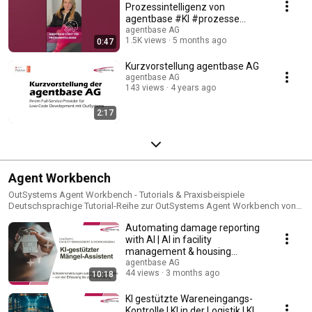
Prozessintelligenz von
agentbase #KI #prozesse
#digitalisierung
agentbase AG
1.5K views
5 months ago
0:47
Kurzvorstellung agentbase AG
agentbase AG
143 views
4 years ago
2:17
Agent Workbench
OutSystems Agent Workbench - Tutorials & Praxisbeispiele
Deutschsprachige Tutorial-Reihe zur OutSystems Agent Workbench von
agentbase AG - Eurem Early Access Partner mit Praxiserfahrung seit den
Automating damage reporting
ersten Stunden. In dieser Playlist zeigen wir Euch: ✅ Schritt-für-Schritt-
Anleitungen zur Agent Workbench ✅ Live-Demos mit echten Use Cases
with AI | AI in facility
aus der Praxis ✅ Best Practices aus unserer Early Access Erfahrung ✅
management & housing
Integration von AI Agents in Enterprise-Workflows ✅ Human-AI
construction (Use Case ...
agentbase AG
Collaboration für maximale Effizienz Von der ersten Einrichtung bis zu
44 views
3 months ago
10:18
komplexen Automatisierungen - hier findet Ihr alles, was Ihr für
erfolgreiche AI Agent Projekte braucht. Perfekt für: Entwickler, IT-
KI gestützte Wareneingangs-
Professionals und Entscheider, die AI-gestützte Enterprise-Lösungen mit
Kontrolle | KI in der Logistik | KI