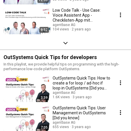
Low Code Talk - Use Case:
Voice Assistent App -
Checklisten-App mit
Spracherkennung & KI-
agentbase AG
104 views
2 years ago
9:52
Integration
OutSystems Quick Tips for developers
In this playlist, we provide helpful tips on programming with the high-
performance low-code platform OutSystems.
OutSystems Quick Tips: How to
create a for loop / ad-hoc if
loop in OutSystems [Did you
know]
agentbase AG
1.6K views
3 years ago
3:59
OutSystems Quick Tips: User
Management in OutSystems
[Did you know]
agentbase AG
655 views
3 years ago
7:05