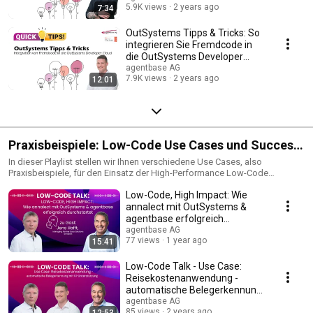
5.9K views
2 years ago
7:34
OutSystems Tipps & Tricks: So
integrieren Sie Fremdcode in
die OutSystems Developer
Cloud [ODC]
agentbase AG
7.9K views
2 years ago
12:01
Praxisbeispiele: Low-Code Use Cases und Success
Stories
In dieser Playlist stellen wir Ihnen verschiedene Use Cases, also
Praxisbeispiele, für den Einsatz der High-Performance Low-Code
Plattform von OutSystems vor. Möchten Sie mehr Details zu einem unserer
Low-Code, High Impact: Wie
Beispiele erfahren, dann sprechen Sie uns gerne direkt an.
annalect mit OutSystems &
agentbase erfolgreich
durchstartet
agentbase AG
77 views
1 year ago
15:41
Low-Code Talk - Use Case:
Reisekostenanwendung -
automatische Belegerkennung
mit KI-Unterstützung
agentbase AG
85 views
2 years ago
12:53