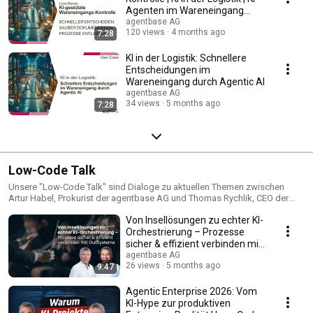
OutSystems umsetzen möchten. 🚀 Mehr Infos:
Agenten im Wareneingang
https://www.agentbase.de 💬 Fragen? Schreibt uns in die Kommentare!
[Live-Demo]
agentbase AG
#OutSystemsPartner #AgentWorkbench #AIAgents #LowCode
120 views
4 months ago
7:28
#Automation #AI #agentbase
KI in der Logistik: Schnellere
Entscheidungen im
Wareneingang durch Agentic AI
agentbase AG
34 views
5 months ago
7:28
Low-Code Talk
Unsere "Low-Code Talk" sind Dialoge zu aktuellen Themen zwischen
Artur Habel, Prokurist der agentbase AG und Thomas Rychlik, CEO der
agentbase AG. In den kurzen Episoden sprechen die beiden über
Von Insellösungen zu echter KI-
verschiedene Themenbereiche. Der Fokus liegt jedoch immer im Bereich
Low-Code Development. Denn als erfahrener Dienstleister nutzen wir eine
Orchestrierung – Prozesse
moderne und hocheffiziente Entwicklungsplattform, um die
sicher & effizient verbinden mit
anspruchsvollen Anforderungen unserer Kunden sofort und mit geringem
OutSystems
agentbase AG
Aufwand in zukunftssichere Applikationen umzusetzen. Dabei bedienen
26 views
5 months ago
9:47
wir die ganze Bandbreite von der einfachen, schnell erstellten App bis hin
zur komplexen und unternehmenskritischen Anwendung. Wir bieten einen
Agentic Enterprise 2026: Vom
großen Ressourcenpool für mehr Flexibilität und höhere Skalierbarkeit in
KI-Hype zur produktiven
Ihren Low-Code Projekten, Managed Services und zertifiziere Schulungen.