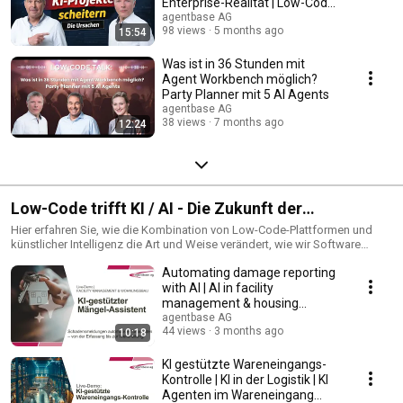
Enterprise-Realität | Low-Code
Talk
agentbase AG
98 views
5 months ago
15:54
Was ist in 36 Stunden mit
Agent Workbench möglich?
Party Planner mit 5 AI Agents
agentbase AG
38 views
7 months ago
12:24
Low-Code trifft KI / AI - Die Zukunft der
Softwareentwicklung
Hier erfahren Sie, wie die Kombination von Low-Code-Plattformen und
künstlicher Intelligenz die Art und Weise verändert, wie wir Software
erstellen und nutzen. Entdecken Sie innovative Technologien, praxisnahe
Automating damage reporting
Anwendungen und die neuesten Trends, die die Zukunft der
Softwareentwicklung prägen. Seien Sie dabei, wenn wir gemeinsam die
with AI | AI in facility
Grenzen des Möglichen verschieben und die nächste Ära der
management & housing
Softwareentwicklung gestalten!
construction (Use Case ...
agentbase AG
44 views
3 months ago
10:18
KI gestützte Wareneingangs-
Kontrolle | KI in der Logistik | KI
Agenten im Wareneingang