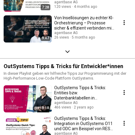
[Live-Demo]
agentbase AG
120 views
4 months ago
7:28
Von Insellösungen zu echter KI-
Orchestrierung – Prozesse
sicher & effizient verbinden mit
OutSystems
agentbase AG
26 views
5 months ago
9:47
OutSystems Tipps & Tricks für Entwickler*innen
In dieser Playlist geben wir hilfreiche Tipps zur Programmierung mit der
High-Performance Low-Code Plattform OutSystems.
OutSystems Tipps & Tricks:
Entities bzw.
Datenbanktabellen in
OutSystems I Low-Code
agentbase AG
466 views
2 years ago
9:18
Development
OutSystems Tipps & Tricks:
Integration in OutSystems O11
und ODC am Beispiel von REST-
Schnittstellen
agentbase AG