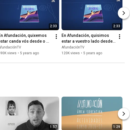
2:33
2:33
En Afundación, quixemos 
En Afundación, quisimos 
estar canda vós desde o 
estar a vuestro lado desde 
primeiro. 
el principio. 
AfundaciónTV
AfundaciónTV
#RemamosXuntos
#RemamosJuntos
490K views
•
5 years ago
120K views
•
5 years ago
1:57
1:29