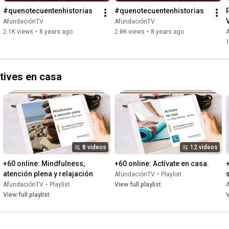
#quenotecuentenhistorias
#quenotecuentenhistorias
AfundaciónTV
AfundaciónTV
2.1K views
•
8 years ago
2.8K views
•
8 years ago
1
tives en casa
8 videos
12 videos
+60 online: Mindfulness, 
+60 online: Actívate en casa.
atención plena y relajación
AfundaciónTV
•
Playlist
AfundaciónTV
•
Playlist
View full playlist
View full playlist
V