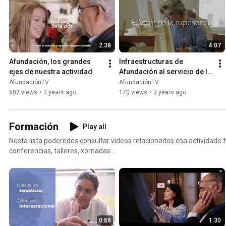
2:38
4:07
Afundación, los grandes 
Infraestructuras de 
ejes de nuestra actividad
Afundación al servicio de la 
sociedad
AfundaciónTV
AfundaciónTV
602 views
•
3 years ago
170 views
•
3 years ago
Formación
Play all
Nesta lista poderedes consultar vídeos relacionados coa actividade f
conferencias, talleres, xornadas...
0:58
1:30