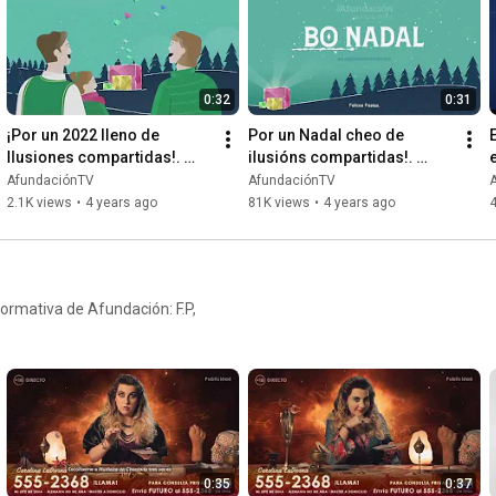
0:32
0:31
¡Por un 2022 lleno de 
Por un Nadal cheo de 
Ilusiones compartidas!. 
ilusións compartidas!. 
Feliz año
Felices Festas.
AfundaciónTV
AfundaciónTV
2.1K views
•
4 years ago
81K views
•
4 years ago
ormativa de Afundación: F.P,
0:35
0:37