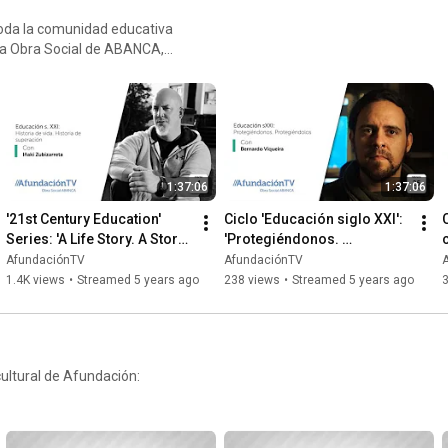
toda la comunidad educativa
la Obra Social de ABANCA,
 aborda diversos enfoques
1:37:06
1:37:06
'21st Century Education' 
Ciclo 'Educación siglo XXI': 
Series: 'A Life Story. A Story 
'Protegiéndonos. 
of Overcoming' with Iñaki 
Protegiéndolos'. 
AfundaciónTV
AfundaciónTV
Zubizarreta
Ciberseguridad con 
1.4K views
•
Streamed 5 years ago
238 views
•
Streamed 5 years ago
3
Bernardo Viqueira
cultural de Afundación: