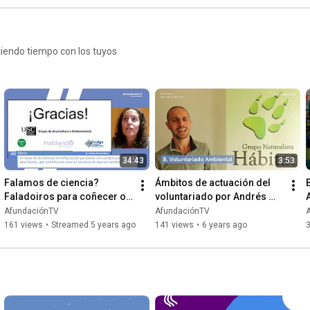
iendo tiempo con los tuyos
34:43
3:53
Falamos de ciencia? 
Ámbitos de actuación del 
Faladoiros para coñecer o 
voluntariado por Andrés 
mundo - Andrea Muras
Rodríguez Pereira del 
AfundaciónTV
AfundaciónTV
grupo naturalista Hábitat
161 views
•
Streamed 5 years ago
141 views
•
6 years ago