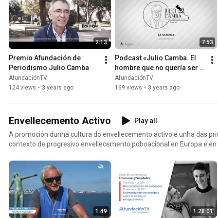
2:13
7:53
Premio Afundación de 
Podcast «Julio Camba. El 
Periodismo Julio Camba
hombre que no quería ser 
nada» - La sardina
AfundaciónTV
AfundaciónTV
124 views
•
3 years ago
169 views
•
3 years ago
Envellecemento Activo
Play all
A promoción dunha cultura do envellecemento activo é unha das pr
contexto de progresivo envellecemento poboacional en Europa e en G
poboación supera os 65 anos, ofrecemos un espazo para a mellora n
optimizando a participación social, o coñecemento e a vida sa.
1:49
1:28:01