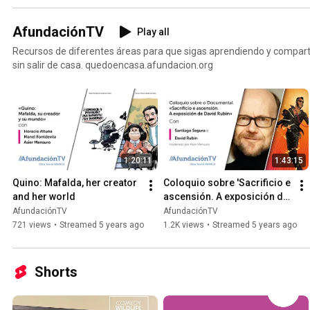
AfundaciónTV
Play all
Recursos de diferentes áreas para que sigas aprendiendo y compart
sin salir de casa. quedoencasa.afundacion.org
1:20:11
1:43:15
Quino: Mafalda, her creator 
Coloquio sobre 'Sacrificio e 
and her world
ascensión. A exposición de 
David Rubín' con Santiago 
AfundaciónTV
AfundaciónTV
Segura
721 views
•
Streamed 5 years ago
1.2K views
•
Streamed 5 years ago
Shorts