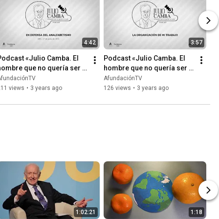
4:42
3:57
Podcast «Julio Camba. El 
Podcast «Julio Camba. El 
hombre que no quería ser 
hombre que no quería ser 
nada» - En defensa del 
nada» - La organización de 
AfundaciónTV
AfundaciónTV
analfabetismo
mi trabajo
211 views
•
3 years ago
126 views
•
3 years ago
1:02:21
1:18