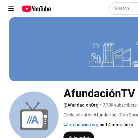
AfundaciónTV
@AfundacionOrg
•
7.78K subscribers
Canle oficial de Afundación, Obra Soc
en formato vídeo. Visítanos en www.a
afundacion.org
and 4 more links
Subscribe