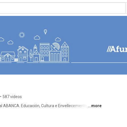
•
587 videos
ial ABANCA. Educación, Cultura e Envellecemento activo 
...more
fundacion.org 