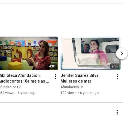
4:01
2:55
Biblioteca Afundación. 
Jenifer Suárez Silva. 
Audiocontos: Xaime e as 
Mulleres de mar
Landras
AfundaciónTV
AfundaciónTV
364 views
•
6 years ago
102 views
•
6 years ago