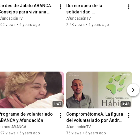
Tardes de Júbilo ABANCA. 
Día europeo de la 
Consejos para vivir una 
solidaridad 
jubilación activa.Con 
intergeneracional: 
AfundaciónTV
AfundaciónTV
Leopoldo Abadía
construyamos una 
702 views
•
6 years ago
2.2K views
•
6 years ago
sociedad para todas las 
edades.
1:47
3:43
Programa de voluntariado 
ComprométomeA. La figura 
ABANCA y Afundación
del voluntariado por Andrés 
Rodríguez Pereira del 
Somos ABANCA
AfundaciónTV
grupo naturalista Hábitat
297 views
•
6 years ago
76 views
•
6 years ago