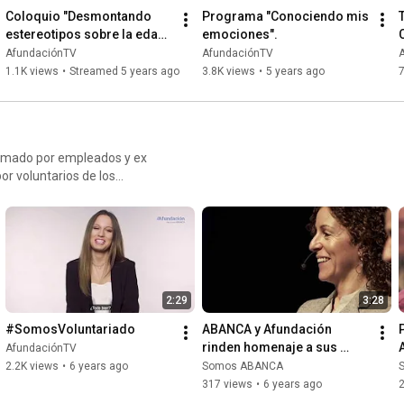
Coloquio "Desmontando 
Programa "Conociendo mis 
estereotipos sobre la edad 
emociones".
y el envejecimiento" con 
AfundaciónTV
AfundaciónTV
Elena del Barrio
1.1K views
•
Streamed 5 years ago
3.8K views
•
5 years ago
formado por empleados y ex
r voluntarios de los
u conjunto, suman alrededor
vas que abarcan desde
les o benéficas.
2:29
3:28
#SomosVoluntariado
ABANCA y Afundación 
rinden homenaje a sus 
AfundaciónTV
voluntarios con un acto en 
2.2K views
•
6 years ago
Somos ABANCA
Santiago
317 views
•
6 years ago