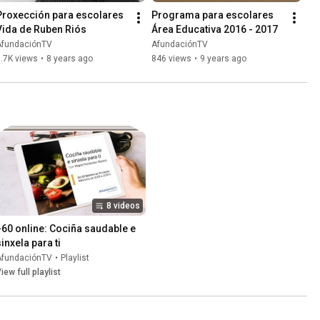
Proxección para escolares 
Programa para escolares 
Vida de Ruben Riós
Área Educativa 2016 - 2017
AfundaciónTV
AfundaciónTV
.7K views
•
8 years ago
846 views
•
9 years ago
8 videos
+60 online: Cociña saudable e 
sinxela para ti
AfundaciónTV
•
Playlist
iew full playlist