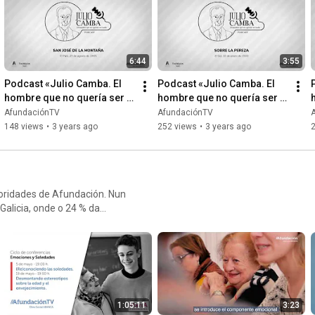
6:44
3:55
Podcast «Julio Camba. El 
Podcast «Julio Camba. El 
hombre que no quería ser 
hombre que no quería ser 
nada» - San José de la 
nada» - Sobre la pereza
AfundaciónTV
AfundaciónTV
Montaña
148 views
•
3 years ago
252 views
•
3 years ago
ioridades de Afundación. Nun
alicia, onde o 24 % da
a calidade de vida,
1:05:11
3:23