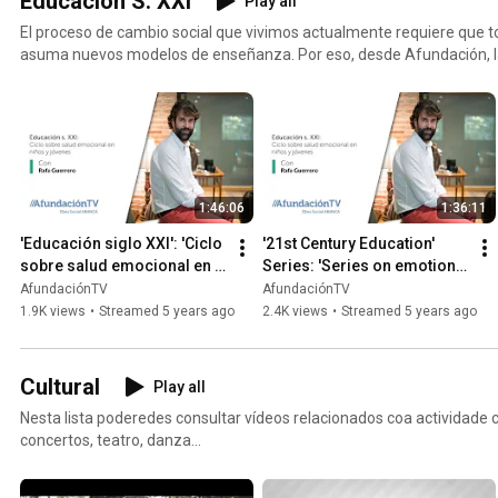
Educación S. XXI
Play all
El proceso de cambio social que vivimos actualmente requiere que 
asuma nuevos modelos de enseñanza. Por eso, desde Afundación, 
hemos diseñado el programa de conferencias Educación S. XXI, que
sobre la docencia.
1:46:06
1:36:11
'Educación siglo XXI': 'Ciclo 
'21st Century Education' 
sobre salud emocional en 
Series: 'Series on emotional 
niños y jóvenes
health in children and youth' 
AfundaciónTV
AfundaciónTV
with Rafa Gue...
1.9K views
•
Streamed 5 years ago
2.4K views
•
Streamed 5 years ago
Cultural
Play all
Nesta lista poderedes consultar vídeos relacionados coa actividade 
concertos, teatro, danza...