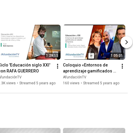
1:29:11
1:05:01
Ciclo 'Educación siglo XXI' 
Coloquio «Entornos de 
con RAFA GUERRERO
aprendizaje gamificados en 
edades tempranas»
AfundaciónTV
AfundaciónTV
.3K views
•
Streamed 5 years ago
160 views
•
Streamed 5 years ago