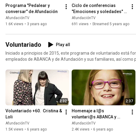
Programa "Pedalear y 
Ciclo de conferencias 
conversar" de Afundación
"Emociones y soledades" - 
Reconociendo las 
AfundaciónTV
AfundaciónTV
soledades
1.6K views
•
3 years ago
691 views
•
Streamed 5 years ago
Voluntariado
Play all
Iniciado a principios de 2015, este programa de voluntariado está 
empleados de ABANCA y de Afundación y sus familiares, así como po
Espacios +60 que Afundación tiene repartidos por toda Galicia. En s
de 1.700 personas que han dedicado más de 17.000 horas a iniciati
aspectos socioculturales o formativos, hasta causas medioambienta
2:32
2:37
Voluntariado +60.  Cristina & 
Homenaje a l@s 
Loli
voluntari@s ABANCA y 
Afundación 2019
AfundaciónTV
AfundaciónTV
1.5K views
•
6 years ago
2.4K views
•
6 years ago