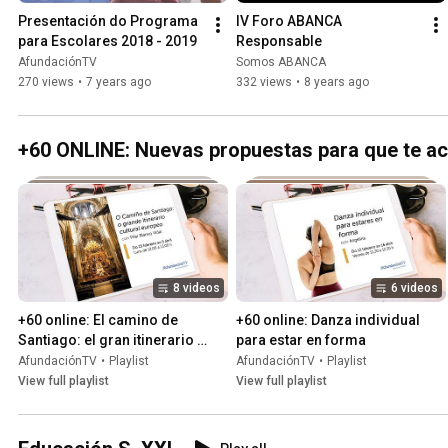
Presentación do Programa 
IV Foro ABANCA 
para Escolares 2018 - 2019
Responsable
AfundaciónTV
Somos ABANCA
270 views
•
7 years ago
332 views
•
8 years ago
+60 ONLINE: Nuevas propuestas para que te ac
8 videos
6 videos
+60 online: El camino de 
+60 online: Danza individual 
Santiago: el gran itinerario 
para estar en forma
cultural europeo
AfundaciónTV
•
Playlist
AfundaciónTV
•
Playlist
View full playlist
View full playlist