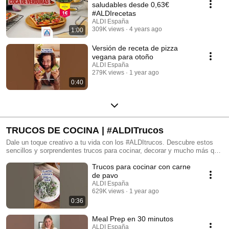
saludables desde 0,63€​
#ALDIrecetas
ALDI España
309K views
4 years ago
1:00
Versión de receta de pizza
vegana para otoño
ALDI España
279K views
1 year ago
0:40
TRUCOS DE COCINA | #ALDITrucos
Dale un toque creativo a tu vida con los #ALDItrucos. Descubre estos
sencillos y sorprendentes trucos para cocinar, decorar y mucho más que
harán todo más fácil, ¿te atreves a probarlos?
Trucos para cocinar con carne
#QuéPocoCuestaComprarBien
de pavo
ALDI España
629K views
1 year ago
0:36
Meal Prep en 30 minutos
ALDI España