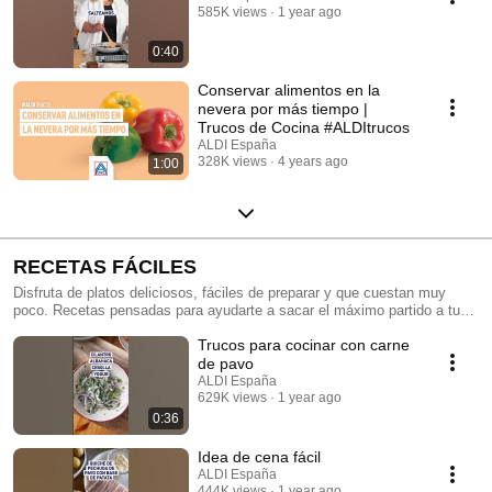
585K views
1 year ago
0:40
Conservar alimentos en la
nevera por más tiempo |
Trucos de Cocina #ALDItrucos​
ALDI España
328K views
4 years ago
1:00
RECETAS FÁCILES
Disfruta de platos deliciosos, fáciles de preparar y que cuestan muy
poco. Recetas pensadas para ayudarte a sacar el máximo partido a tu
cocina, haciendo que cocinar bien sea muy sencillo.
Trucos para cocinar con carne
#QuéPocoCuestaComprarBien
de pavo
ALDI España
629K views
1 year ago
0:36
Idea de cena fácil
ALDI España
444K views
1 year ago