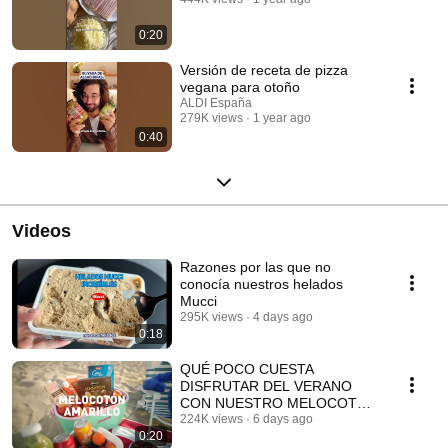
0:20
Versión de receta de pizza
vegana para otoño
ALDI España
279K views
1 year ago
0:40
Videos
Razones por las que no
conocía nuestros helados
Mucci
295K views
4 days ago
0:18
QUÉ POCO CUESTA
DISFRUTAR DEL VERANO
CON NUESTRO MELOCOTÓN
AMARILLO
224K views
6 days ago
0:20