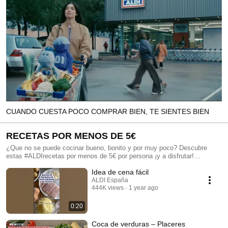
CUANDO CUESTA POCO COMPRAR BIEN, TE SIENTES BIEN
RECETAS POR MENOS DE 5€
¿Que no se puede cocinar bueno, bonito y por muy poco? Descubre
estas #ALDIrecetas por menos de 5€ por persona ¡y a disfrutar!
#QuéPocoCuestaComprarBien
Idea de cena fácil
ALDI España
444K views
1 year ago
0:20
Coca de verduras – Placeres