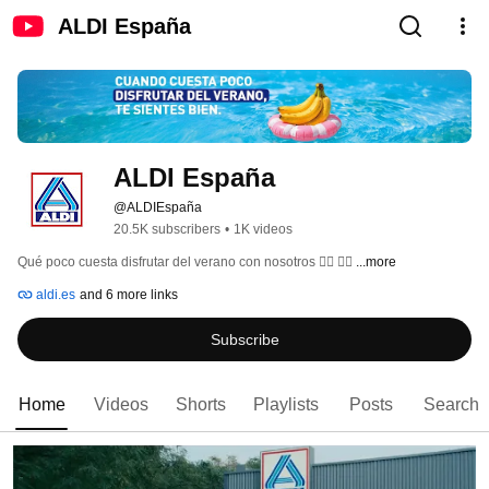
ALDI España
ALDI España
@ALDIEspaña
20.5K subscribers
•
1K videos
Qué poco cuesta disfrutar del verano con nosotros 🙂‍↕️ 🙂‍↕️ 
...more
aldi.es
and 6 more links
Subscribe
Home
Videos
Shorts
Playlists
Posts
Search