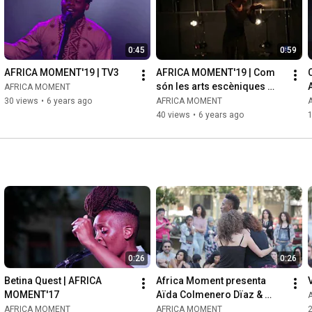
0:45
0:59
AFRICA MOMENT'19 | TV3
AFRICA MOMENT'19 | Com 
són les arts escèniques 
AFRICA MOMENT
contemporànies africanes?
30 views
•
6 years ago
AFRICA MOMENT
40 views
•
6 years ago
0:26
0:26
Betina Quest | AFRICA 
Africa Moment presenta 
MOMENT'17
Aïda Colmenero Dïaz & 
Betina Quest  AM18
AFRICA MOMENT
AFRICA MOMENT