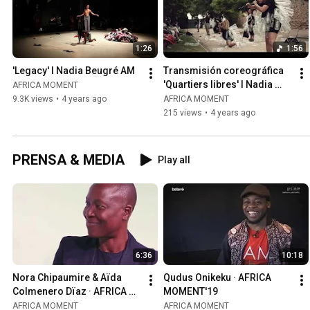
1:26
1:56
'Legacy' I Nadia Beugré AM
Transmisión coreográfica 
'Quartiers libres' I Nadia 
AFRICA MOMENT
Beugré
9.3K views
•
4 years ago
AFRICA MOMENT
215 views
•
4 years ago
PRENSA & MEDIA
Play all
6:36
10:18
Nora Chipaumire & Aïda 
Qudus Onikeku · AFRICA 
Colmenero Dïaz · AFRICA 
MOMENT'19
MOMENT'17
AFRICA MOMENT
AFRICA MOMENT