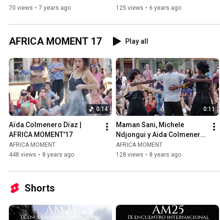
70 views
•
7 years ago
125 views
•
6 years ago
AFRICA MOMENT 17
Play all
0:14
0:11
Aïda Colmenero Dïaz | 
Maman Sani, Michele 
AFRICA MOMENT'17
Ndjongui y Aida Colmenero 
Diaz | AFRICA MOMENT'17
AFRICA MOMENT
AFRICA MOMENT
448 views
•
8 years ago
128 views
•
8 years ago
Shorts