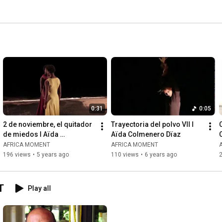
0:31
0:05
2 de noviembre, el quitador 
Trayectoria del polvo VII I 
de miedos I Aïda 
Aïda Colmenero Dïaz
Colmenero Dïaz
AFRICA MOMENT
AFRICA MOMENT
196 views
•
5 years ago
110 views
•
6 years ago
T
Play all