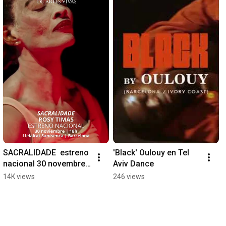
SACRALIDADE  estreno 
'Black' Oulouy en Tel 
nacional 30 novembre | 
Aviv Dance
18h la Lleialtat 
14K views
246 views
Santsenca Barcelona