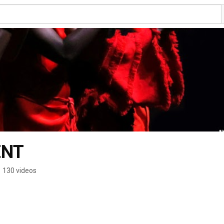
ENT
•
130 videos