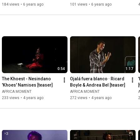
184 views
•
6 years ago
101 views
•
6 years ago
0:54
1:17
The Khoest - Nesindano 
Ojalá fuera blanco · Ricard 
'Khoes' Namises [teaser]
Boyle & Andrea Bel [teaser]
AFRICA MOMENT
AFRICA MOMENT
233 views
•
4 years ago
272 views
•
4 years ago