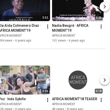
3:02
0:26
Cía Aïda Colmenero Dïaz · 
Nadia Beugré · AFRICA 
AFRICA MOMENT'19
MOMENT'19
AFRICA MOMENT
AFRICA MOMENT
184 views
•
6 years ago
101 views
•
6 years ago
0:24
0:18
Voz · Inés Sybille
AFRICA MOMENT'18 TEASER
AFRICA MOMENT
AFRICA MOMENT
230 views
•
6 years ago
40 views
•
8 years ago