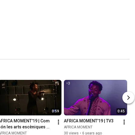
0:59
0:45
AFRICA MOMENT'19 | Com 
AFRICA MOMENT'19 | TV3
són les arts escèniques 
AFRICA MOMENT
contemporànies africanes?
AFRICA MOMENT
30 views
•
6 years ago