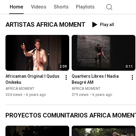
Home
Videos
Shorts
Playlists
ARTISTAS AFRICA MOMENT
Play all
2:09
0:11
Africaman Original I Qudus 
Quartiers Libres I Nadia 
Onikeku
Beugré AM
AFRICA MOMENT
AFRICA MOMENT
324 views
•
6 years ago
379 views
•
6 years ago
PROYECTOS COMUNITARIOS AFRICA MOMEN