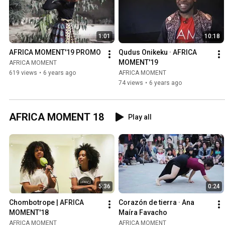
1:01
10:18
AFRICA MOMENT'19 PROMO
Qudus Onikeku · AFRICA 
MOMENT'19
AFRICA MOMENT
619 views
•
6 years ago
AFRICA MOMENT
74 views
•
6 years ago
AFRICA MOMENT 18
Play all
5:36
0:24
Chombotrope | AFRICA 
Corazón de tierra · Ana 
MOMENT'18
Maíra Favacho
AFRICA MOMENT
AFRICA MOMENT