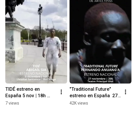
TIDÉ estreno en 
"Traditional Future"  
España 5 nov | 18h 
estreno en España  27 
Lleialtat Santseca, 
nov | 20h Teatre 
7 views
42K views
Barcelona
Principal Olot AM25