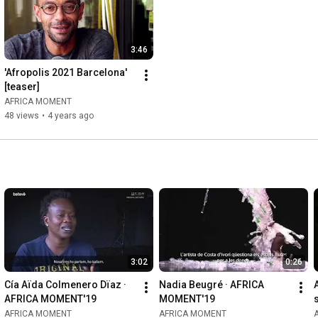
3:46
'Afropolis 2021 Barcelona' 
[teaser]
AFRICA MOMENT
48 views
•
4 years ago
3:02
0:26
Cía Aïda Colmenero Dïaz · 
Nadia Beugré · AFRICA 
AFRICA MOMENT'19
MOMENT'19
AFRICA MOMENT
AFRICA MOMENT