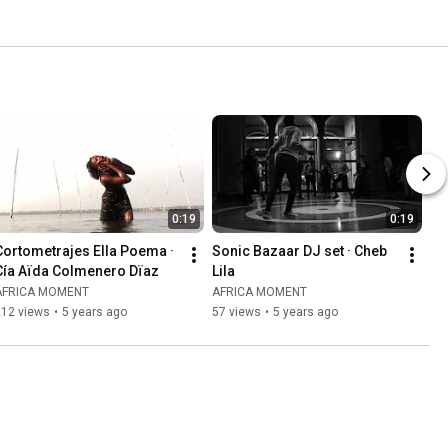
0:19
0:19
Cortometrajes Ella Poema · 
Sonic Bazaar DJ set · Cheb 
Cía Aïda Colmenero Dïaz
Lila
AFRICA MOMENT
AFRICA MOMENT
212 views
•
5 years ago
57 views
•
5 years ago