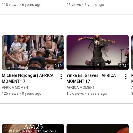
118 views
•
6 years ago
23 views
•
6 years ago
0:19
0:24
Michele Ndjongui | AFRICA 
Yinka Esi Graves | AFRICA 
MOMENT'17
MOMENT'17
AFRICA MOMENT
AFRICA MOMENT
125 views
•
8 years ago
1.5K views
•
8 years ago