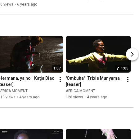
40 views
•
6 years ago
1:07
1:05
'Hermana, ya no'   Katja Diao 
'Ombuha'   Trixie Munyama 
[teaser]
[teaser]
AFRICA MOMENT
AFRICA MOMENT
213 views
•
4 years ago
126 views
•
4 years ago