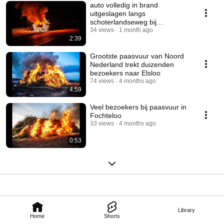
auto volledig in brand
uitgeslagen langs
schoterlandseweg bij
hoornsterzwaag
34 views
1 month ago
2:39
Grootste paasvuur van Noord
Nederland trekt duizenden
bezoekers naar Elsloo
74 views
4 months ago
4:59
Veel bezoekers bij paasvuur in
Fochteloo
33 views
4 months ago
0:53
Library
Home
Shorts