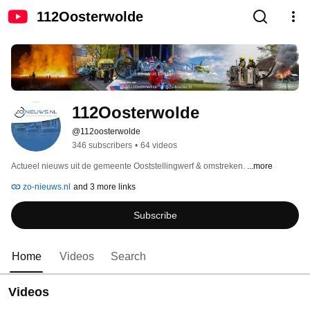
112Oosterwolde
112Oosterwolde
@112oosterwolde
346 subscribers
•
64 videos
Actueel nieuws uit de gemeente Ooststellingwerf & omstreken. 
...more
zo-nieuws.nl
and 3 more links
Subscribe
Home
Videos
Search
Videos