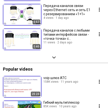
Передача каналов связи
через Ethernet-сеть и сеть E1
с резервированием «1+1»
4 views
1 day ago
0:57
Передача каналов с любыми
типами интерфейсов связи -
«точка-точка» с
резервированием по схеме
11 views
2 days ago
0:40
«1+1»
Popular videos
voip шлюз АТС
158K views
11 years ago
25:23
Гибкий мультиплексор
85K views
10 years ago