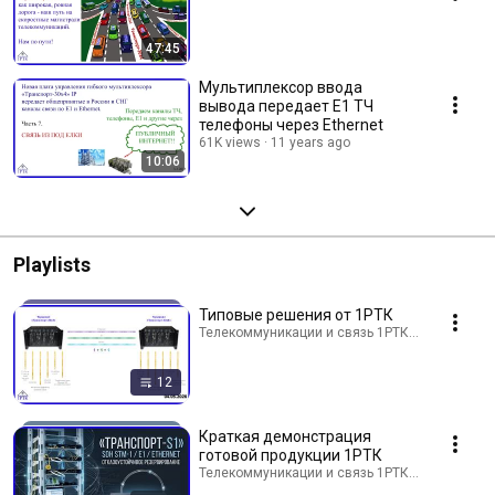
47:45
Мультиплексор ввода
вывода передает Е1 ТЧ
телефоны через Ethernet
61K views
11 years ago
10:06
Playlists
Типовые решения от 1РТК
Телекоммуникации и связь 1РТК · Playlist
12
Краткая демонстрация
готовой продукции 1РТК
Телекоммуникации и связь 1РТК · Playlist