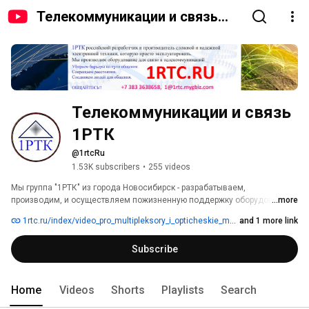
Телекоммуникации и связь
1РТК
Телекоммуникации и связь 
1РТК
@1rtcRu
1.53K subscribers
•
255 videos
Мы группа "1РТК" из города Новосибирск - разрабатываем, 
производим, и осуществляем пожизненную поддержку оборудования 
...more
для связи и телекоммуникаций. 
1rtc.ru/index/video_pro_multipleksory_i_opticheskie_multipleksory/0-22
and 1 more link
Subscribe
Home
Videos
Shorts
Playlists
Search