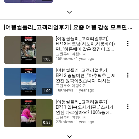
[여행썰플리_고객리얼후기] 요즘 여행 감성 모르면 나
가라~!
[여행썰플리_고객리얼후기]
EP.13 베트남(하노이,하롱베이)
편_”하롱베이 같은 절경이 또 있
을까..감동이었어요.”
교원투어 여행이지
15K views
1 year ago
1:00
[여행썰플리_고객리얼후기]
EP.12 중남미편_”마추픽추는 제
완전 원픽이었습니다. 다시는 경
험할 수 없는 곳?”
교원투어 여행이지
18K views
1 year ago
1:00
[여행썰플리_고객리얼후기]
EP.11 일본(오사카)편_”스시가
완전 다르잖아요? 100%중에
200%만족한 것 같아요!🍣”
교원투어 여행이지
22K views
1 year ago
0:59