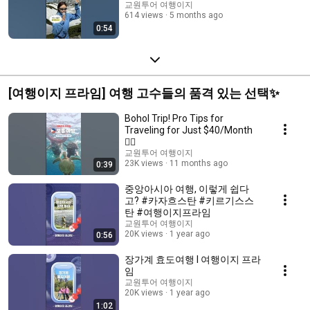
교원투어 여행이지
614 views
5 months ago
0:54
[여행이지 프라임] 여행 고수들의 품격 있는 선택✨
Bohol Trip! Pro Tips for
Traveling for Just $40/Month
❤️‍🔥
교원투어 여행이지
23K views
11 months ago
0:39
중앙아시아 여행, 이렇게 쉽다
고? #카자흐스탄 #키르기스스
탄 #여행이지프라임
교원투어 여행이지
20K views
1 year ago
0:56
장가계 효도여행 I 여행이지 프라
임
교원투어 여행이지
20K views
1 year ago
1:02