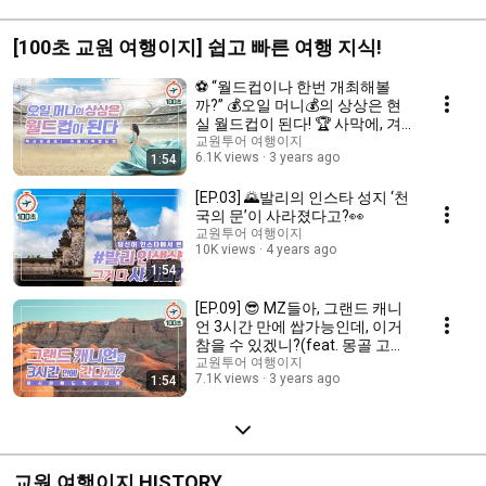
[100초 교원 여행이지] 쉽고 빠른 여행 지식!
⚽ “월드컵이나 한번 개최해볼
까?” 💰오일 머니💰의 상상은 현
실 월드컵이 된다! 🏆 사막에, 겨
울에, 이게 된다고!?👀
교원투어 여행이지
6.1K views
3 years ago
1:54
[EP.03] 🌄발리의 인스타 성지 ‘천
국의 문’이 사라졌다고?👀
교원투어 여행이지
10K views
4 years ago
1:54
[EP.09] 😎 MZ들아, 그랜드 캐니
언 3시간 만에 쌉가능인데, 이거
참을 수 있겠니?(feat. 몽골 고비
사막 바양작)
교원투어 여행이지
7.1K views
3 years ago
1:54
교원 여행이지 HISTORY