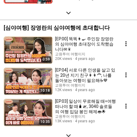
[심야여행] 장영란의 심야여행에 초대합니다
[EP.00] 똑똑👩‍🍳 주인장 장영란
의 심야여행 초대장이 도착했습
니다✉🎇
교원투어 여행이지
20K views
4 years ago
0:59
[EP.04] 서로 다른 인생을 살고 있
는 20년 지기 친구👩👩‍🦰, 나를
돌아보는 여행이 필요해☕🤎
교원투어 여행이지
12K views
4 years ago
10:18
[EP.03] 일상이 무료해질 때=여행
떠나야 할 때🧳🛫, 3040 솔로들
의 여행 입담 봉인 해제👄🌟
교원투어 여행이지
13K views
4 years ago
10:35