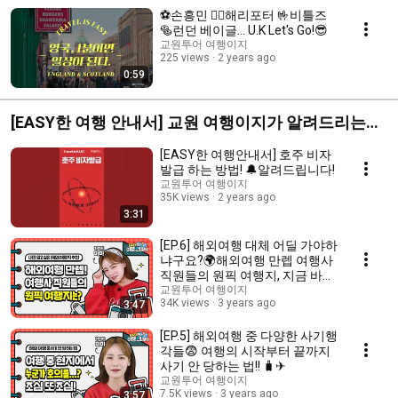
⚽손흥민 🧙‍♂️해리포터 🤟비틀즈
🥯런던 베이글... U.K Let's Go!😎
교원투어 여행이지
225 views
2 years ago
0:59
[EASY한 여행 안내서] 교원 여행이지가 알려드리는
E~~ASY한 여행 팁!
[EASY한 여행안내서] 호주 비자
발급 하는 방법! 🔔알려드립니다!
교원투어 여행이지
35K views
2 years ago
3:31
[EP.6] 해외여행 대체 어딜 가야하
냐구요?🌍해외여행 만렙 여행사
직원들의 원픽 여행지, 지금 바로
공개합니다.😲✈
교원투어 여행이지
34K views
3 years ago
3:47
[EP.5] 해외여행 중 다양한 사기행
각들😨 여행의 시작부터 끝까지
사기 안 당하는 법!! 🧳✈
교원투어 여행이지
7.5K views
3 years ago
3:57