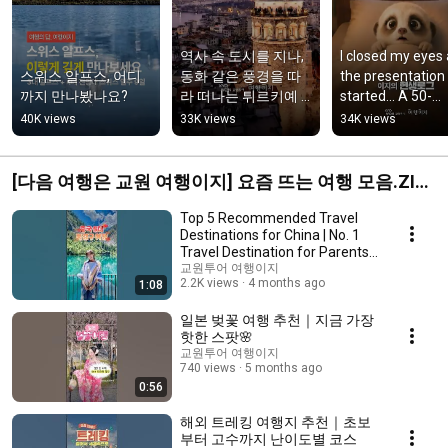
역사 속 도시를 지나,
I closed my eyes 
스위스 알프스, 어디
동화 같은 풍경을 따
the presentation 
까지 만나봤나요?
라 떠나는 튀르키예 
started... A 50-
🇹🇷
second guide to 
40K views
33K views
34K views
Easy Members
[다음 여행은 교원 여행이지] 요즘 뜨는 여행 모음.ZIP
🔥
Top 5 Recommended Travel
Destinations for China | No. 1
Travel Destination for Parents'
Trips
교원투어 여행이지
2.2K views
4 months ago
1:08
일본 벚꽃 여행 추천｜지금 가장
핫한 스팟🌸
교원투어 여행이지
740 views
5 months ago
0:56
해외 트레킹 여행지 추천｜초보
부터 고수까지 난이도별 코스