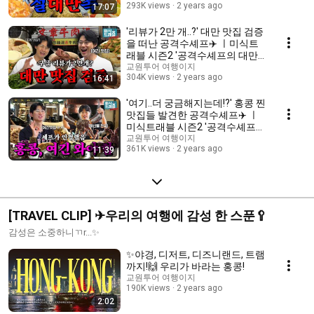
293K views
2 years ago
17:07
'리뷰가 2만 개..?' 대만 맛집 검증
을 떠난 공격수셰프✈️ ㅣ미식트
래블 시즌2 '공격수셰프의 대만
어택'
교원투어 여행이지
304K views
2 years ago
16:41
'여기..더 궁금해지는데!?' 홍콩 찐
맛집들 발견한 공격수셰프✈️ ㅣ
미식트래블 시즌2 '공격수셰프의
홍콩어택' EP2
교원투어 여행이지
361K views
2 years ago
11:39
[TRAVEL CLIP] ✈우리의 여행에 감성 한 스푼🥄
감성은 소중하니ㄲr...✨
✨야경, 디저트, 디즈니랜드, 트램
까지!🙌 우리가 바라는 홍콩!
교원투어 여행이지
190K views
2 years ago
2:02