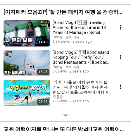
[이지패커 모음ZIP] '잘 만든 패키지 여행'을 검증하러
온 교원 여행이지 앰버서더 '이지패커'들!😎
[Bohol Vlog 1 🇵🇭] Traveling
Alone for the First Time in 13
Years of Marriage / Bohol
Travel Tips ...
Royuyu 로이애유
6.9K views
2 years ago
14:49
[Bohol Vlog 2🇵🇭] Bohol Island
Hopping Tour / Firefly Tour /
Bohol Restaurants / I'll be back
/ Pa...
Royuyu 로이애유
3K views
2 years ago
16:28
🇵🇭1 나홀로 여행 유튜버의 필
리핀 1등 휴양지🏖✨ 여자 혼자
한달살기 보홀 교원투어 여행이
지 패키지여행 숙소 호텔 리조트
주홍순
1K views
2 years ago
29:09
추천 브이로그 Solo Travel Bohol
Vlog
교원 여행이지를 만나는 또 다른 방법! [교원 여행이지