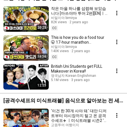
브랜디드]
작은 마을 하나를 섭렵해 보았습
니다 [마쓰야마 투어 2편][EN]ㅣ
오마카세, 프렌치 레스토랑
비밀이야 bimirya
82K views
2 years ago
20:25
CC
This is how you do a food tour
🤫 17-hour marathon
[Matsuyama Tour Part 1] [EN] |
비밀이야 bimirya
140K views
2 years ago
Yakitori, Udon, S...
16:56
CC
British Uni Students get FULL
Makeover in Korea!!
영국남자 Korean Englishman
5.1M views
3 years ago
12:25
[공격수셰프의 미식트래블] 음식으로 알아보는 전 세
계의 문화! ✈
'이건 한 30개 사야 돼.' 대만 디저
트부터 야시장까지 털고 온 공격
수셰프✈️ ㅣ미식트래블 시즌2 '공
격수셰프의 대만어택'
교원투어 여행이지