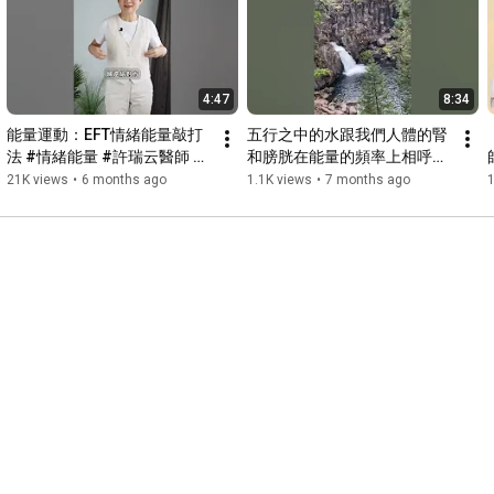
購書連結 博客來  
https://pse.is/U3XGJ
4:47
8:34
能量運動：EFT情緒能量敲打
五行之中的水跟我們人體的腎
法 #情緒能量 #許瑞云醫師 #
和膀胱在能量的頻率上相呼
創傷能量
應，而腎和膀胱的能量則會受
21K views
•
6 months ago
1.1K views
•
7 months ago
到我們內在的恐懼不安所影
響。所以水對腎及膀胱是很好
的療癒。