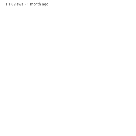
1.1K views
•
1 month ago