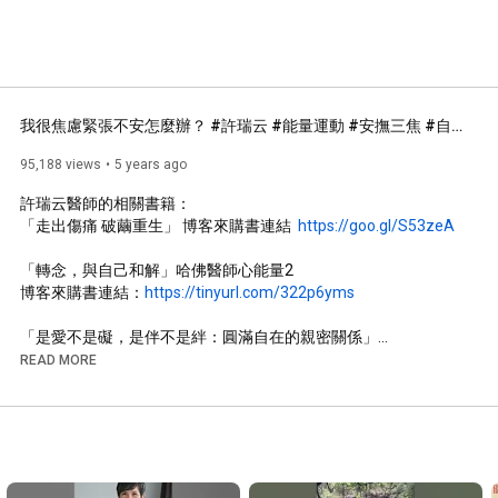
我很焦慮緊張不安怎麼辦？ #許瑞云 #能量運動 #安撫三焦 #自律神經失調 #焦慮 #擔心 #害怕 #不安 #過敏反應
95,188 views
5 years ago
許瑞云醫師的相關書籍：

「走出傷痛 破繭重生」 博客來購書連結  
https://goo.gl/S53zeA
「轉念，與自己和解」哈佛醫師心能量2

博客來購書連結：
https://tinyurl.com/322p6yms
「是愛不是礙，是伴不是絆：圓滿自在的親密關係」

購書連結  博客來  
https://tinyurl.com/y6x2o25z
READ MORE
「別再說都是為我好：情緒能量╳愛的語言╳正念溝通，改變家庭
能量動力，化解家人關係難題」

購書連結 博客來 
https://tinyurl.com/y4sp593q
「心念自癒力--突破中醫、西醫的心療法」
