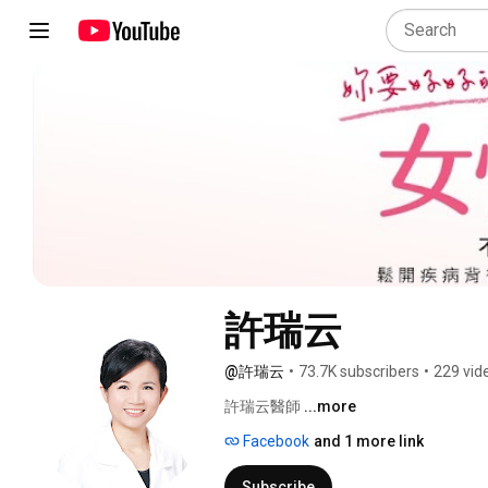
許瑞云
@許瑞云
•
73.7K subscribers
•
229 vid
許瑞云醫師 
...more
Facebook
and 1 more link
Subscribe