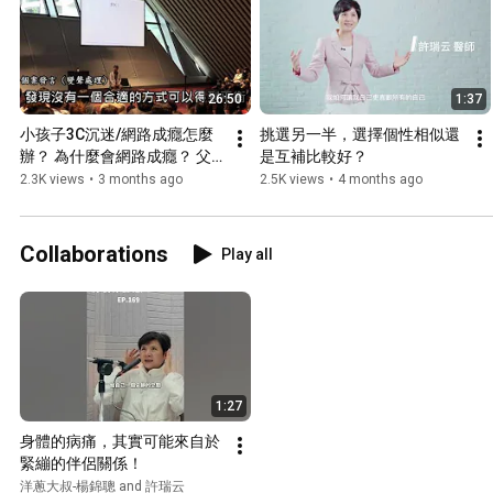
26:50
1:37
小孩子3C沉迷/網路成癮怎麼
挑選另一半，選擇個性相似還
辦？ 為什麼會網路成癮？ 父
是互補比較好？
母可以如何協助？  許瑞云醫
2.3K views
•
3 months ago
2.5K views
•
4 months ago
師 鄭先安醫師 20260328公益
講座 #3C上癮，#網路成癮
Collaborations
Play all
1:27
身體的病痛，其實可能來自於
緊繃的伴侶關係！
洋蔥大叔-楊錦聰 and 許瑞云