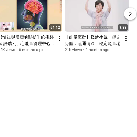
51:12
3:38
【情緒與腫瘤的關係】哈佛醫
【能量運動】釋放生氣、穩定
師 許瑞云、心能量管理中心院
身體：疏通情緒、穩定能量場
長 鄭先安 醫師
13K views
•
8 months ago
21K views
•
9 months ago