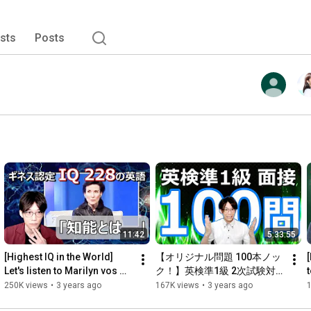
ists
Posts
11:42
5:33:55
[Highest IQ in the World] 
【オリジナル問題 100本ノッ
Let's listen to Marilyn vos 
ク！】英検準1級 2次試験対
Savant's English!
策
250K views
•
3 years ago
167K views
•
3 years ago