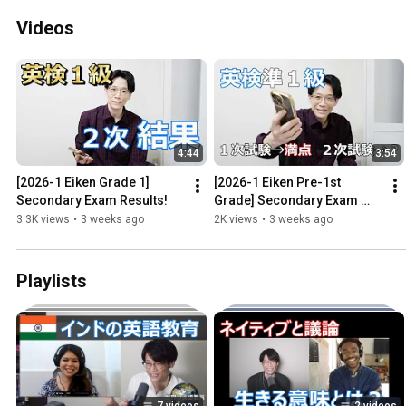
Videos
4:44
3:54
[2026-1 Eiken Grade 1] 
[2026-1 Eiken Pre-1st 
Secondary Exam Results!
Grade] Secondary Exam 
Results!
3.3K views
•
3 weeks ago
2K views
•
3 weeks ago
Playlists