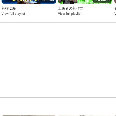
5 videos
6 videos
英検２級
上級者の英作文
View full playlist
View full playlist
V