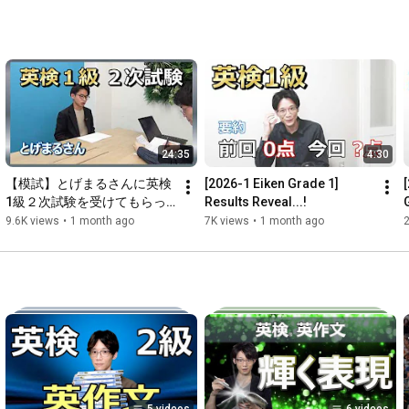
24:35
4:30
【模試】とげまるさんに英検
[2026-1 Eiken Grade 1] 
1級２次試験を受けてもらっ
Results Reveal...!
た結果...!
9.6K views
•
1 month ago
7K views
•
1 month ago
2