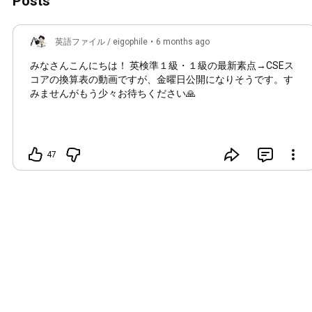
Posts
英語ファイル / eigophile
•
6 months ago
みなさんこんにちは！ 英検準１級・１級の最新素点→CSEス
コアの換算表の動画ですが、金曜日公開になりそうです。す
みませんがもう少々お待ちください🙏
47