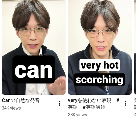
Canの自然な発音
veryを使わない表現　#
英語　#英語講師
34K views
38K views