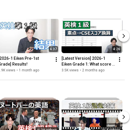
perf...
4:37
4:26
[2026-1 Eiken Pre-1st 
[Latest Version] 2026-1 
Grade] Results!
Eiken Grade 1: What score 
do you need to pass the 
.9K views
•
1 month ago
3.5K views
•
2 months ago
writing section? Raw sc...