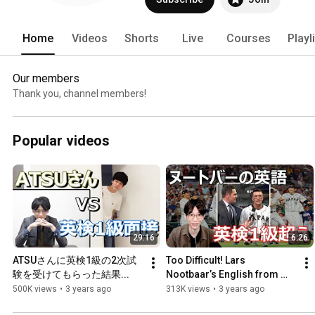
Home
Videos
Shorts
Live
Courses
Playl
Our members
Thank you, channel members!
Popular videos
29:16
6:26
ATSUさんに英検1級の2次試
Too Difficult! Lars 
験を受けてもらった結果...
Nootbaar’s English from 
Team Japan’s WBC Win!
500K views
•
3 years ago
313K views
•
3 years ago