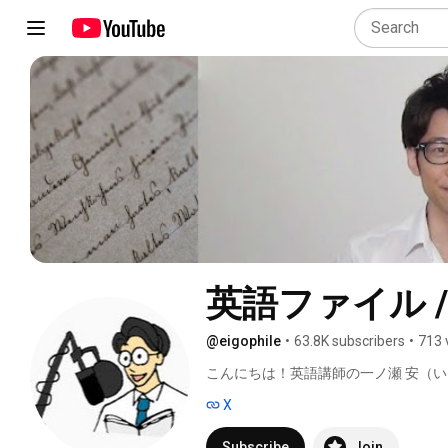
英語ファイル / e
@eigophile
•
63.8K subscribers
•
713 
こんにちは！英語講師の一ノ瀬 安（い
X
Subscribe
Join