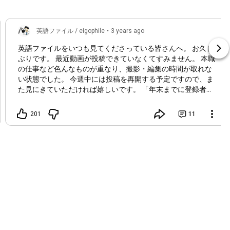
英語ファイル / eigophile
•
3 years ago
英語ファイルをいつも見てくださっている皆さんへ。 お久し
ぶりです。 最近動画が投稿できていなくてすみません。 本職
の仕事など色んなものが重なり、撮影・編集の時間が取れな
い状態でした。 今週中には投稿を再開する予定ですので、ま
た見にきていただければ嬉しいです。 「年末までに登録者数
１０万人」に対する本気度がもっと伝わるように、残り５か
月間力を入れていきます。 今後とも、どうぞよろしくお願い
201
11
致します！