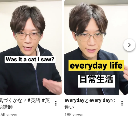
気づくかな？#英語 #英
everydayとevery dayの
語講師
違い
45K views
18K views