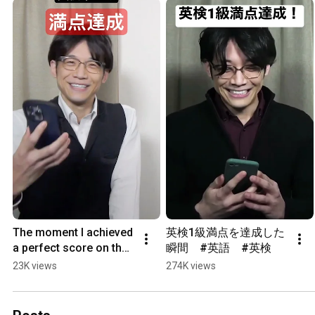
The moment I achieved 
英検1級満点を達成した
a perfect score on the 
瞬間　#英語　#英検
Eiken Pre-1st Grade 
23K views
274K views
exam