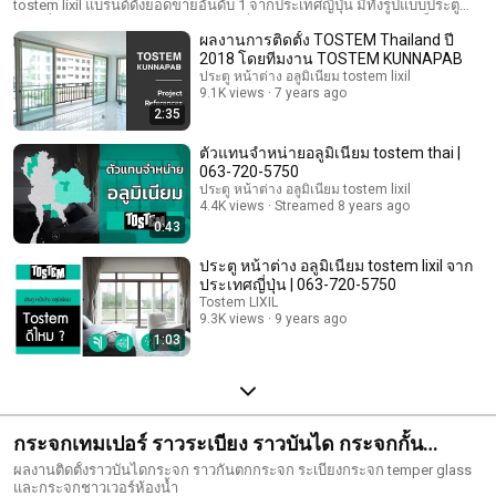
tostem lixil แบรนด์ดังยอดขายอันดับ 1 จากประเทศญี่ปุ่น มีทั้งรูปแบบประตู
บานเลื่อน ประตูบานเปิด หน้าต่างบานเลื่อน หน้าต่างบานเปิด รวมถึงเป็น
ผลงานการติดตั้ง TOSTEM Thailand ปี
ผลิตภัณฑ์ TOSTEM อื่นๆ เช่น รั้ว TOSTEM อลูมิเนียม โรงจอดรถ TOSTEM
และ Glass House สนใจติดต่อ Tel & Line: 063-720-5750
2018 โดยทีมงาน TOSTEM KUNNAPAB
ประตู หน้าต่าง อลูมิเนียม tostem lixil
9.1K views
7 years ago
2:35
ตัวแทนจําหน่ายอลูมิเนียม tostem thai |
063-720-5750
ประตู หน้าต่าง อลูมิเนียม tostem lixil
4.4K views
Streamed 8 years ago
0:43
ประตู หน้าต่าง อลูมิเนียม tostem lixil จาก
ประเทศญี่ปุ่น | 063-720-5750
Tostem LIXIL
9.3K views
9 years ago
1:03
กระจกเทมเปอร์ ราวระเบียง ราวบันได กระจกกั้น
กระจกชาวเวอร์
ผลงานติดตั้งราวบันไดกระจก ราวกันตกกระจก ระเบียงกระจก temper glass
และกระจกชาวเวอร์ห้องน้ำ