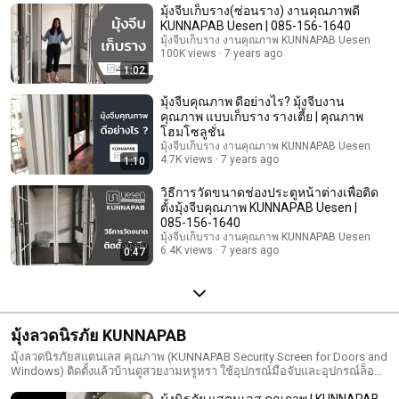
มุ้งจีบเก็บราง(ซ่อนราง) งานคุณภาพดี
มุ้งจากประเทศญี่ปุ่นมาในรูปแบบพับจีบที่มีคุณภาพสูง มุ้งจีบคุณภาพของเรา
จึงถูกพัฒนาให้มีความแข็งแรง ทนทาน มีการใช้งานที่ลื่นไหล และสามารถใช้
KUNNAPAB Uesen | 085-156-1640
งานได้ยาวนาน รับประกันการติดตั้ง 1 ปีเต็ม
มุ้งจีบเก็บราง งานคุณภาพ KUNNAPAB Uesen
100K views
7 years ago
1:02
มุ้งจีบคุณภาพ ดีอย่างไร? มุ้งจีบงาน
คุณภาพ แบบเก็บราง รางเตี้ย | คุณภาพ
โฮมโซลูชั่น
มุ้งจีบเก็บราง งานคุณภาพ KUNNAPAB Uesen
4.7K views
7 years ago
1:10
วิธีการวัดขนาดช่องประตูหน้าต่างเพื่อติด
ตั้งมุ้งจีบคุณภาพ KUNNAPAB Uesen |
085-156-1640
มุ้งจีบเก็บราง งานคุณภาพ KUNNAPAB Uesen
6.4K views
7 years ago
0:47
มุ้งลวดนิรภัย KUNNAPAB
มุ้งลวดนิรภัยสแตนเลส คุณภาพ (KUNNAPAB Security Screen for Doors and
Windows) ติดตั้งแล้วบ้านดูสวยงามหรูหรา ใช้อุปกรณ์มือจับและอุปกรณ์ล็อค
คุณภาพสูงแบรนด์อเมริกา เฟรมอลูมิเนียมหนา มีผิวให้เลือก 2 แบบ ได้แก่ อลูมิ