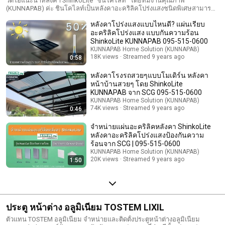
วีดีโอแนะนำหลังคา ShinkoLite "ชินโคไลท์" โดยทีมงานคุณภาพ
(KUNNAPAB) ค่ะ ชินโคไลท์เป็นหลังคาอะคริลิคโปร่งแสงชนิดพิเศษสามารถ
ป้องกันความร้อนและรังสี UV ได้ดีกว่า 50% คุณสมบัติเด่นของหลังคาโปร่งแส
หลังคาโปร่งแสงแบบไหนดี? แผ่นเรียบ
งอะคริลิค ShinkoLite KUNNAPAB จาก SCG & Mitsubishi - Heat Protection
แผ่นหลังคารุ่น Heat Cut ช่วยลดความร้อนกว่า 50% - Strong สามารถทนแรง
อะคริลิคโปร่งแสง แบบกันความร้อน
กระแทกมากกว่ากระจกนิรภัย ปลอดภัยต่อผู้อยู่อาศัย - Modern ผิวมันเงา ดู
ShinkoLite KUNNAPAB 095-515-0600
โปร่ง ทันสมัยสวยงาม ทำให้บ้านคุณดูสวยงามทันสมัยไม่เหมือนใคร -
KUNNAPAB Home Solution (KUNNAPAB)
Durable ราคาคุ้มค่ากับความคงทน รับประกันโดย SCG ยาวนานกว่า 10 ปี -
18K views
Streamed 9 years ago
0:58
Light น้ำหนักเบา ทำให้ประหยัดโครงสร้างเหล็ก (น้ำหนักของแผ่นอะคริลิค
ShinkoLite หนา 6mm ประมาณ 7 kg./ตร.ม.) - Easy-Cleaning ทำความ
หลังคาโรงรถสวยๆแบบโมเดิร์น หลังคา
สะอาดได้ง่าย เพียงแค่ใช้น้ำสบู่อ่อนๆ น้ำผสมแชมพู หรือน้ำผสมน้ำยาล้างจาน
หน้าบ้านสวยๆ โดย ShinkoLite
สนใจติดต่อ: หลังคา ShinkoLite KUNNAPAB (ชินโคไลท์ คุณภาพ) Tel: 095-
KUNNAPAB จาก SCG 095-515-0600
515-0600 / ​LINE ID: kunnapab
KUNNAPAB Home Solution (KUNNAPAB)
74K views
Streamed 9 years ago
0:46
จำหน่ายแผ่นอะคริลิคหลังคา ShinkoLite
หลังคาอะคริลิคโปร่งแสงป้องกันความ
ร้อนจาก SCG | 095-515-0600
KUNNAPAB Home Solution (KUNNAPAB)
20K views
Streamed 9 years ago
1:50
ประตู หน้าต่าง อลูมิเนียม ​TOSTEM LIXIL
ตัวแทน TOSTEM อลูมิเนียม จำหน่ายและติดตั้งประตูหน้าต่างอลูมิเนียม