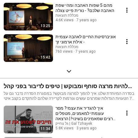
מהם 5 שפות האהבה ומהי שפת
האהבה שלכם? - נורית פייט צגלה
מכללת תוצאות
4.6K views
7 years ago
13:25
אוניברסיטת החיים לאהבה עצמית
- אילת ארמוני זך
מכללת תוצאות
760 views
7 years ago
15:42
להיות מרצה סוחף ומבוקש | טיפים לדיבור בפני קהל
ובניית הרצאה
בסדרה המיוחדת שלנו: איך להפוך למרצה מבוקש? במסגרת הסדרה נדבר גם על
7 הטעויות הגדולות שמרצים עושים וגורמות לקריירה שלהם להתקדם בקצב איטי
מידי לצד הדרכות עם טיפים וכלים מעשיים להנחיית קבוצות, פרזנטציה ועמידה
איך להגדיר את עצמי? מסר
מול קהל.
עוצמתי למאמנים, מטפלים
ומרצים שמאמינים בשינוי! | הרצאה
גל צחייק | Gal Tzhayek
מעוררת השראה
5.8K views
3 years ago
11:34