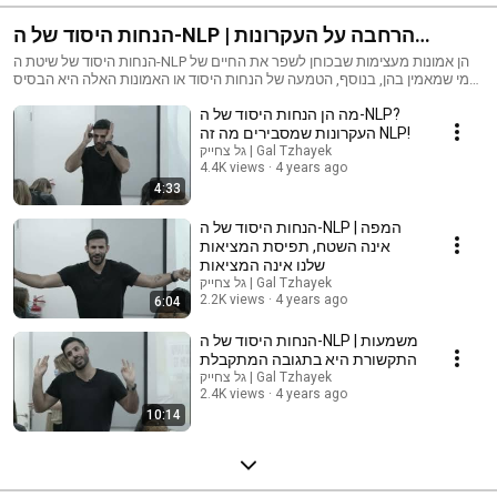
הנחות היסוד של ה-NLP | הרחבה על העקרונות
שמסבירים מה זה NLP
הנחות היסוד של שיטת ה-NLP הן אמונות מעצימות שבכוחן לשפר את החיים של
מי שמאמין בהן, בנוסף, הטמעה של הנחות היסוד או האמונות האלה היא הבסיס
ההכרחי ללימוד ושימוש יעיל בשטית ה-NLP. בסרטון הראשון ישנו הסבר על מהן
מה הן הנחות היסוד של ה-NLP?
הנחות היסוד ולאחר מכן כל סרטון נוסף מסביר לעומק על אחת מהנחות היסוד.
העקרונות שמסבירים מה זה NLP!
להסבר על הנחות היסוד של ה-NLP:
https://galtzhayek.com/%d7%94%d7%a0%d7%97%d7%95%d7%aa-
גל צחייק | Gal Tzhayek
%d7%94%d7%99%d7%a1%d7%95%d7%93-%d7%a9%d7%9c-%d7%94nlp/
4.4K views
4 years ago
להסבר מעמיק יותר על מה זה בכלל NLP: https://youtu.be/nuI1SCjtZTI או
4:33
הרצאת היכרות שהעברתי בבינתחומי בהרצליה:
https://youtu.be/XubZLLhuoBk
הנחות היסוד של ה-NLP | המפה
אינה השטח, תפיסת המציאות
שלנו אינה המציאות
גל צחייק | Gal Tzhayek
2.2K views
4 years ago
6:04
הנחות היסוד של ה-NLP | משמעות
התקשורת היא בתגובה המתקבלת
גל צחייק | Gal Tzhayek
2.4K views
4 years ago
10:14