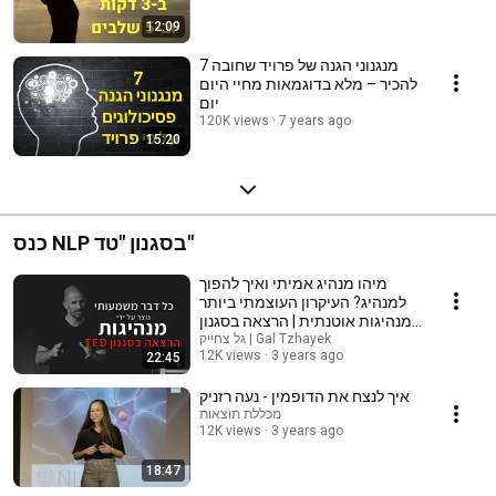
12:09
7 מנגנוני הגנה של פרויד שחובה
להכיר – מלא בדוגמאות מחיי היום
יום
120K views
7 years ago
15:20
כנס NLP בסגנון "טד"
מיהו מנהיג אמיתי ואיך להפוך
למנהיג? העיקרון העוצמתי ביותר
למנהיגות אוטנתית | הרצאה בסגנון
גל צחייק | Gal Tzhayek
TED
12K views
3 years ago
22:45
איך לנצח את הדופמין - נעה רזניק
מכללת תוצאות
12K views
3 years ago
18:47