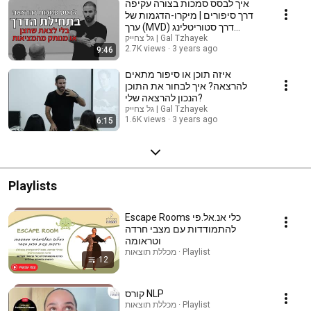
איך לבסס סמכות בצורה עקיפה
דרך סיפורים | מיקרו-הדגמות של
ערך (MVD) דרך סטוריטלינג
גל צחייק | Gal Tzhayek
(Storytelling)
2.7K views
3 years ago
9:46
איזה תוכן או סיפור מתאים
להרצאה? איך לבחור את התוכן
הנכון להרצאה שלי?
גל צחייק | Gal Tzhayek
1.6K views
3 years ago
6:15
Playlists
Escape Rooms כלי אנ.אל.פי
להתמודדות עם מצבי חרדה
וטראומה
מכללת תוצאות · Playlist
12
קורס NLP
מכללת תוצאות · Playlist