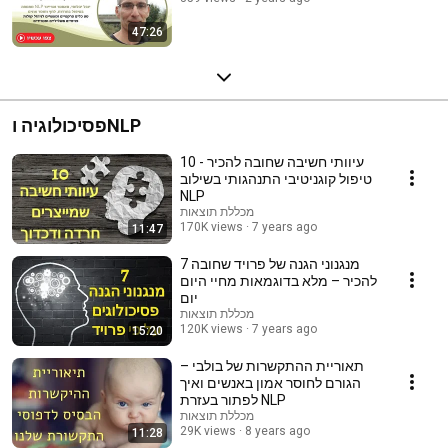
47:26
פסיכולוגיה וNLP
10 עיוותי חשיבה שחובה להכיר -
טיפול קוגניטיבי התנהגותי בשילוב
NLP
מכללת תוצאות
170K views
7 years ago
11:47
7 מנגנוני הגנה של פרויד שחובה
להכיר – מלא בדוגמאות מחיי היום
יום
מכללת תוצאות
120K views
7 years ago
15:20
תאוריית ההתקשרות של בולבי –
הגורם לחוסר אמון באנשים ואיך
לפתור בעזרת NLP
מכללת תוצאות
29K views
8 years ago
11:28