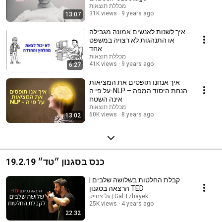
מכללת תוצאות
31K views
9 years ago
13:07
איך לשנות לאנשים אמונה מגבילה
או התנהגות לא רצויה במשפט
אחד
מכללת תוצאות
41K views
9 years ago
6:27
איך אנחנו תופסים את המציאות
על פי ה-NLP – הנחת היסוד המפה
אינה השטח
מכללת תוצאות
60K views
8 years ago
13:02
כנס בסגנון ״טד״ 19.2.19
קבלת החלטות בשלושה שלבים |
הרצאה בסגנון TED
גל צחייק | Gal Tzhayek
25K views
4 years ago
22:32