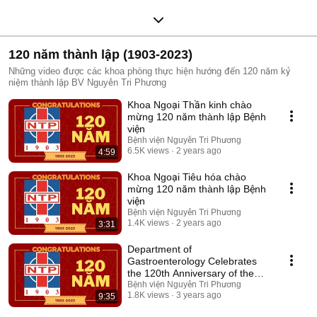
120 năm thành lập (1903-2023)
Những video được các khoa phòng thực hiện hướng đến 120 năm kỷ
niệm thành lập BV Nguyễn Tri Phương
Khoa Ngoại Thần kinh chào
mừng 120 năm thành lập Bệnh
viện
Bệnh viện Nguyễn Tri Phương
6.5K views
2 years ago
4:59
Khoa Ngoại Tiêu hóa chào
mừng 120 năm thành lập Bệnh
viện
Bệnh viện Nguyễn Tri Phương
1.4K views
2 years ago
3:31
Department of
Gastroenterology Celebrates
the 120th Anniversary of the
Hospital
Bệnh viện Nguyễn Tri Phương
1.8K views
3 years ago
9:35