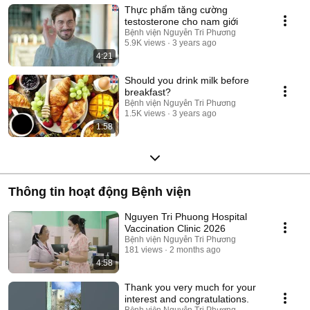
Thực phẩm tăng cường
testosterone cho nam giới
Bệnh viện Nguyễn Tri Phương
5.9K views
3 years ago
4:21
Should you drink milk before
breakfast?
Bệnh viện Nguyễn Tri Phương
1.5K views
3 years ago
1:58
Thông tin hoạt động Bệnh viện
Nguyen Tri Phuong Hospital
Vaccination Clinic 2026
Bệnh viện Nguyễn Tri Phương
181 views
2 months ago
4:58
Thank you very much for your
interest and congratulations.
Bệnh viện Nguyễn Tri Phương