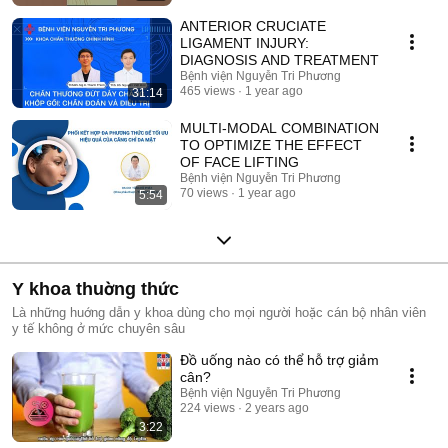
ANTERIOR CRUCIATE
LIGAMENT INJURY:
DIAGNOSIS AND TREATMENT
Bệnh viện Nguyễn Tri Phương
465 views
1 year ago
31:14
MULTI-MODAL COMBINATION
TO OPTIMIZE THE EFFECT
OF FACE LIFTING
Bệnh viện Nguyễn Tri Phương
70 views
1 year ago
5:54
Y khoa thuờng thức
Là những huớng dẫn y khoa dùng cho mọi người hoặc cán bộ nhân viên
y tế không ở mức chuyên sâu
Đồ uống nào có thể hỗ trợ giảm
cân?
Bệnh viện Nguyễn Tri Phương
224 views
2 years ago
3:22