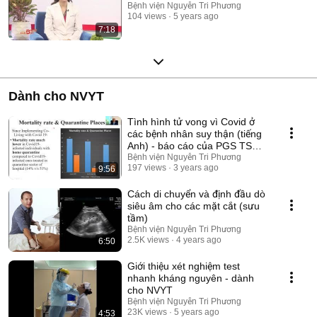
Bệnh viện Nguyễn Tri Phương
104 views
5 years ago
7:18
Dành cho NVYT
Tình hình tử vong vì Covid ở
các bệnh nhân suy thận (tiếng
Anh) - báo cáo của PGS TS
Phạm Văn Bùi
Bệnh viện Nguyễn Tri Phương
197 views
3 years ago
9:56
Cách di chuyển và định đầu dò
siêu âm cho các mặt cắt (sưu
tầm)
Bệnh viện Nguyễn Tri Phương
2.5K views
4 years ago
6:50
Giới thiệu xét nghiệm test
nhanh kháng nguyên - dành
cho NVYT
Bệnh viện Nguyễn Tri Phương
23K views
5 years ago
4:53