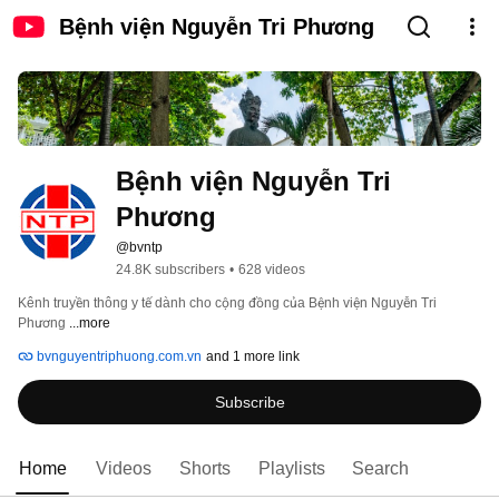
Bệnh viện Nguyễn Tri Phương
Bệnh viện Nguyễn Tri 
Phương
@bvntp
24.8K subscribers
•
628 videos
Kênh truyền thông y tế dành cho cộng đồng của Bệnh viện Nguyễn Tri 
Phương 
...more
bvnguyentriphuong.com.vn
and 1 more link
Subscribe
Home
Videos
Shorts
Playlists
Search