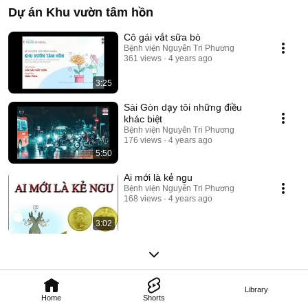
Dự án Khu vườn tâm hồn
Cô gái vắt sữa bò
Bệnh viện Nguyễn Tri Phương
361 views
4 years ago
3:25
Sài Gòn dạy tôi những điều
khác biệt
Bệnh viện Nguyễn Tri Phương
176 views
4 years ago
5:50
Ai mới là kẻ ngu
Bệnh viện Nguyễn Tri Phương
168 views
4 years ago
3:02
Library
Home
Shorts