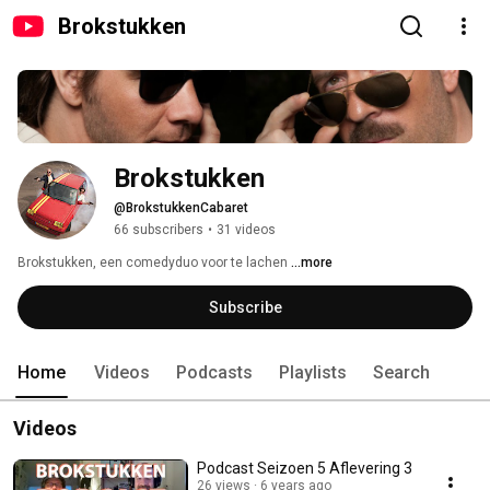
Brokstukken
Brokstukken
@BrokstukkenCabaret
66 subscribers
•
31 videos
Brokstukken, een comedyduo voor te lachen 
...more
Subscribe
Home
Videos
Podcasts
Playlists
Search
Videos
Podcast Seizoen 5 Aflevering 3
26 views
6 years ago