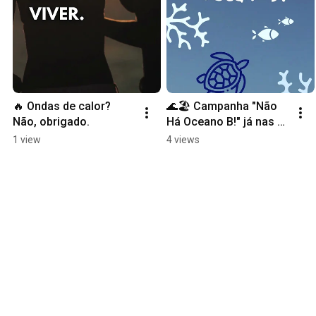
🔥 Ondas de calor? 
🌊🏖 Campanha "Não 
Não, obrigado.
Há Oceano B!" já nas 
praias! 
1 view
4 views
#WorldOceanDay