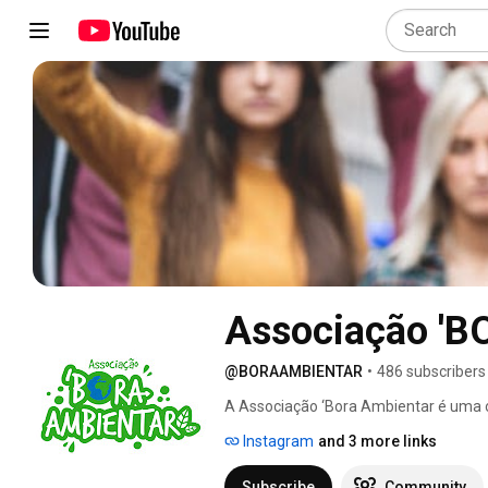
Associação '
@BORAAMBIENTAR
•
486 subscribers
A Associação ‘Bora Ambientar é uma 
ambiente (ONGA) sem fins lucrativos, 
Instagram
and 3 more links
docentes e ativistas empenhados nas
Subscribe
Community