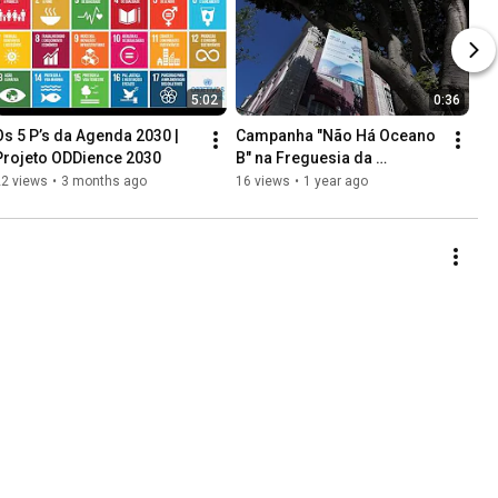
5:02
0:36
Os 5 P’s da Agenda 2030 | 
Campanha "Não Há Oceano 
Projeto ODDience 2030
B" na Freguesia da 
Misericórdia, Lisboa
22 views
•
3 months ago
16 views
•
1 year ago