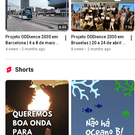
6:46
7:34
Projeto ODDience 2030 em 
Projeto ODDience 2030 em 
Barcelona | 4 a 8 de maio de 
Bruxelas | 20 a 24 de abril 
2026
de 2026
4 views
•
2 months ago
8 views
•
2 months ago
Shorts