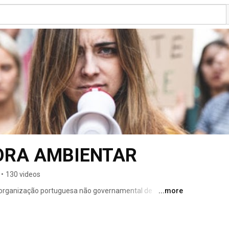
BORA AMBIENTAR
•
130 videos
organização portuguesa não governamental de 
...more
totalmente independente, constituída por jovens, 
 causas da educação ambiental. 