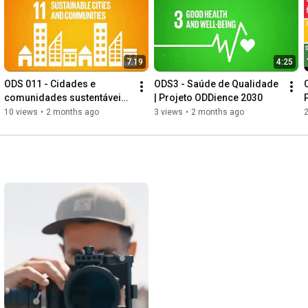
7:19
4:25
ODS 011 - Cidades e 
ODS3 - Saúde de Qualidade 
comunidades sustentáveis | 
| Projeto ODDience 2030
Projeto ODDience 2030
10 views
•
2 months ago
3 views
•
2 months ago