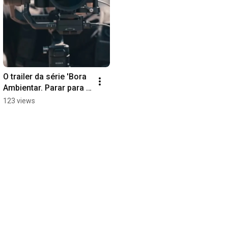
O trailer da série 'Bora 
Ambientar. Parar para 
pensar!
123 views