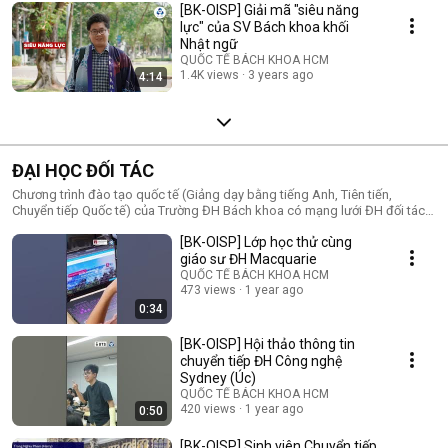
[BK-OISP] Giải mã "siêu năng
lực" của SV Bách khoa khối
Nhật ngữ
QUỐC TẾ BÁCH KHOA HCM
1.4K views
3 years ago
4:14
ĐẠI HỌC ĐỐI TÁC
Chương trình đào tạo quốc tế (Giảng dạy bằng tiếng Anh, Tiên tiến,
Chuyển tiếp Quốc tế) của Trường ĐH Bách khoa có mạng lưới ĐH đối tác
tại Úc, Mỹ, Nhật, New Zealand. Đây đều là những trường ĐH danh tiếng
[BK-OISP] Lớp học thử cùng
toàn cầu. Thông qua chương trình này, đến nay đã có hàng ngàn sinh viên
Bách khoa và các ĐH đối tác chuyển tiếp qua lại lẫn nhau để học tập và
giáo sư ĐH Macquarie
nhận bằng. --- Liên hệ tư vấn VP Đào tạo Quốc tế (OISP) - Trường ĐHBK
QUỐC TẾ BÁCH KHOA HCM
(ĐHQG TP.HCM) ⓐ Kiosk OISP, Trường ĐHBK, 268 Lý Thường Kiệt, Q.10 ⓟ
473 views
1 year ago
(028) 7300.4183 - 03.9798.9798 ⓔ tuvan@oisp.edu.vn
0:34
[BK-OISP] Hội thảo thông tin
chuyển tiếp ĐH Công nghệ
Sydney (Úc)
QUỐC TẾ BÁCH KHOA HCM
420 views
1 year ago
0:50
[BK-OISP] Sinh viên Chuyển tiếp