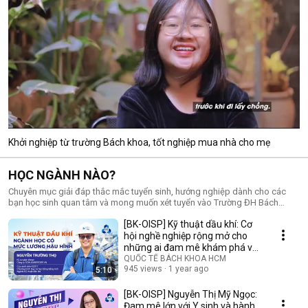
Khởi nghiệp từ trường Bách khoa, tốt nghiệp mua nhà cho mẹ
HỌC NGÀNH NÀO?
Chuyên mục giải đáp thắc mắc tuyển sinh, hướng nghiệp dành cho các
bạn học sinh quan tâm và mong muốn xét tuyển vào Trường ĐH Bách
Khoa (ĐH Quốc gia TP.HCM). Thành phần tham gia tư vấn là các thầy cô
[BK-OISP] Kỹ thuật dầu khí: Cơ
Trưởng/Phó Khoa, giảng viên có uy tín của nhà trường.
hội nghề nghiệp rộng mở cho
những ai đam mê khám phá và
học hỏi
QUỐC TẾ BÁCH KHOA HCM
945 views
1 year ago
5:10
[BK-OISP] Nguyễn Thị Mỹ Ngọc:
Đam mê lớn với Y sinh và hành