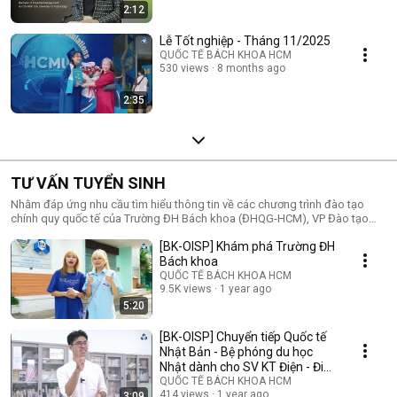
2:12
Lễ Tốt nghiệp - Tháng 11/2025
QUỐC TẾ BÁCH KHOA HCM
530 views
8 months ago
2:35
TƯ VẤN TUYỂN SINH
Nhằm đáp ứng nhu cầu tìm hiểu thông tin về các chương trình đào tạo
chính quy quốc tế của Trường ĐH Bách khoa (ĐHQG-HCM), VP Đào tạo
Quốc tế tổ chức chuỗi hoạt động tư vấn tuyển sinh (livestream, webinar,
[BK-OISP] Khám phá Trường ĐH
hội thảo...) với đội ngũ tham gia gồm các thầy cô Trưởng/ Phó Khoa, giảng
viên chuyên trách bộ môn, chuyên viên tư vấn tuyển sinh, sinh viên, cựu
Bách khoa
sinh viên và doanh nghiệp. Đặt câu hỏi cho nhà trường tại
QUỐC TẾ BÁCH KHOA HCM
https://bkoisp.info/QA-TVTS. --- VP Đào tạo Quốc tế (OISP) – Trường ĐH
9.5K views
1 year ago
Bách khoa (ĐHQG-HCM) ⓐ Kiosk OISP, Trường ĐHBK, 268 Lý Thường Kiệt,
5:20
Q.10 ⓟ (028) 7300.4183 – 03.9798.9798 ⓔ tuvan@oisp.edu.vn
[BK-OISP] Chuyển tiếp Quốc tế
Nhật Bản - Bệ phóng du học
Nhật dành cho SV KT Điện - Điện
tử
QUỐC TẾ BÁCH KHOA HCM
414 views
1 year ago
3:09