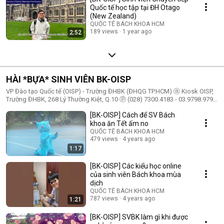
Quốc tế học tập tại ĐH Otago
(New Zealand)
QUỐC TẾ BÁCH KHOA HCM
189 views
1 year ago
2:52
HÀI *BỰA* SINH VIÊN BK-OISP
VP Đào tạo Quốc tế (OISP) - Trường ĐHBK (ĐHQG TP.HCM) ⓐ Kiosk OISP,
Trường ĐHBK, 268 Lý Thường Kiệt, Q.10 ⓟ (028) 7300.4183 - 03.9798.9798
ⓔ tuvan@oisp.edu.vn
[BK-OISP] Cách để SV Bách
khoa ăn Tết ấm no
QUỐC TẾ BÁCH KHOA HCM
479 views
4 years ago
1:17
[BK-OISP] Các kiểu học online
của sinh viên Bách khoa mùa
dịch
QUỐC TẾ BÁCH KHOA HCM
787 views
4 years ago
1:21
[BK-OISP] SVBK làm gì khi được