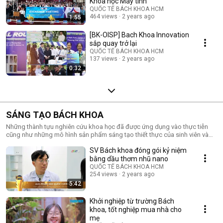
Khoa học Máy tính
QUỐC TẾ BÁCH KHOA HCM
464 views
2 years ago
1:55
[BK-OISP] Bach Khoa Innovation
sắp quay trở lại
QUỐC TẾ BÁCH KHOA HCM
137 views
2 years ago
0:32
SÁNG TẠO BÁCH KHOA
Những thành tựu nghiên cứu khoa học đã được ứng dụng vào thực tiễn
cũng như những mô hình sản phẩm sáng tạo thiết thực của sinh viên và
giảng viên Trường ĐH Bách khoa.
SV Bách khoa đóng gói kỷ niệm
bằng dầu thơm nhũ nano
QUỐC TẾ BÁCH KHOA HCM
254 views
2 years ago
5:42
Khởi nghiệp từ trường Bách
khoa, tốt nghiệp mua nhà cho
mẹ