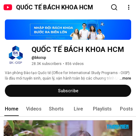
QUỐC TẾ BÁCH KHOA HCM
QUỐC TẾ BÁCH KHOA HCM
@bkoisp
28.3K subscribers
•
856 videos
Văn phòng Đào tạo Quốc tế (Office for International Study Programs - OISP) 
là đầu mối tuyển sinh, quản lý, vận hành toàn bộ các chương trình Liên kết 
...more
Quốc tế 2+2, Tiên tiến 4+0, Chất lượng cao 4+0, sau đại học của Đại học 
Bách khoa - Đại học Quốc gia TP.HCM. 
Subscribe
Home
Videos
Shorts
Live
Playlists
Posts