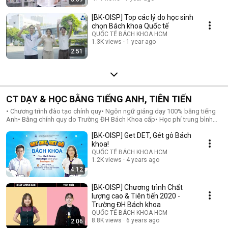
[BK-OISP] Top các lý do học sinh
chọn Bách khoa Quốc tế
QUỐC TẾ BÁCH KHOA HCM
1.3K views
1 year ago
2:51
CT DẠY & HỌC BẰNG TIẾNG ANH, TIÊN TIẾN
• Chương trình đào tạo chính quy• Ngôn ngữ giảng dạy 100% bằng tiếng
Anh• Bằng chính quy do Trường ĐH Bách Khoa cấp• Học phí trung bình
khoảng 40.000.000 đồng/học kỳ (năm học 2023-2024)• Học tập hoàn toàn
[BK-OISP] Get DET, Gét gô Bách
tại Cơ sở 1 (268 Lý Thường Kiệt, Q.10)---Liên hệ tư vấnVP Đào tạo Quốc tế
(OISP) - Trường ĐHBK (ĐHQG TP.HCM)ⓐ Kiosk OISP, Trường ĐHBK, 268 Lý
khoa!
Thường Kiệt, Q.10ⓟ (028) 7300.4183 - 03.9798.9798ⓔ tuvan@oisp.edu.vn
QUỐC TẾ BÁCH KHOA HCM
1.2K views
4 years ago
4:12
[BK-OISP] Chương trình Chất
lượng cao & Tiên tiến 2020 -
Trường ĐH Bách khoa
QUỐC TẾ BÁCH KHOA HCM
8.8K views
6 years ago
2:06