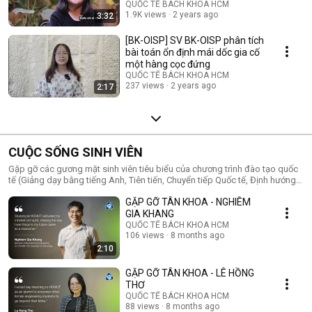
QUỐC TẾ BÁCH KHOA HCM
1.9K views
2 years ago
3:32
[BK-OISP] SV BK-OISP phân tích
bài toán ổn định mái dốc gia cố
một hàng cọc đứng
QUỐC TẾ BÁCH KHOA HCM
237 views
2 years ago
2:17
CUỘC SỐNG SINH VIÊN
Gặp gỡ các gương mặt sinh viên tiêu biểu của chương trình đào tạo quốc
tế (Giảng dạy bằng tiếng Anh, Tiên tiến, Chuyển tiếp Quốc tế, Định hướng
Nhật Bản, Kỹ sư Việt - Nhật...) của Trường ĐH Bách khoa.
GẶP GỠ TÂN KHOA - NGHIÊM
GIA KHANG
QUỐC TẾ BÁCH KHOA HCM
106 views
8 months ago
2:10
GẶP GỠ TÂN KHOA - LÊ HỒNG
THƠ
QUỐC TẾ BÁCH KHOA HCM
88 views
8 months ago