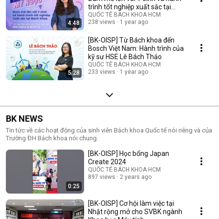
trình tốt nghiệp xuất sắc tại
Bách khoa
QUỐC TẾ BÁCH KHOA HCM
238 views
1 year ago
4:48
[BK-OISP] Từ Bách khoa đến
Bosch Việt Nam: Hành trình của
kỹ sư HSE Lê Bách Thảo
QUỐC TẾ BÁCH KHOA HCM
233 views
1 year ago
5:28
BK NEWS
Tin tức về các hoạt động của sinh viên Bách khoa Quốc tế nói riêng và của
Trường ĐH Bách khoa nói chung.
[BK-OISP] Học bổng Japan
Create 2024
QUỐC TẾ BÁCH KHOA HCM
897 views
2 years ago
0:25
[BK-OISP] Cơ hội làm việc tại
Nhật rộng mở cho SVBK ngành