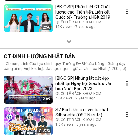
[BK-OISP] Phân biệt CT Chất
lượng cao, Tiên tiến, Liên kết
Quốc tế - Trường ĐHBK 2019
QUỐC TẾ BÁCH KHOA HCM
15K views
7 years ago
2:56
CT ĐỊNH HƯỚNG NHẬT BẢN
- Chương trình đào tạo chính quy, Trường ĐHBK cấp bằng - Giảng dạy
bằng tiếng Việt kết hợp đào tạo ngôn ngữ và văn hóa Nhật (1.200 giờ) -
Một số môn năm thứ 3 và 4 được giảng dạy bằng tiếng Nhật - Cơ hội thực
[BK-OISP] Những lát cắt đẹp
tập, chuyển tiếp du học sang ĐH đối tác Nhật - Học tại Q.10, kế hoạch đào
tạo 4 năm - Các ngành đào tạo: Khoa học Máy tính, Cơ Kỹ thuật
nhất tại Ngày hội Giao lưu văn
hóa Nhật Bản 2023:
Mythendary
QUỐC TẾ BÁCH KHOA HCM
428 views
2 years ago
2:09
SV Bách khoa cover bài hát
Silhouette (OST Naruto)
QUỐC TẾ BÁCH KHOA HCM
1.6K views
3 years ago
3:32