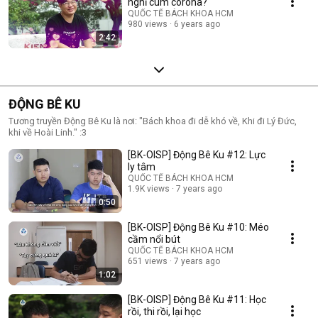
nghỉ cúm corona?
QUỐC TẾ BÁCH KHOA HCM
980 views
6 years ago
2:42
ĐỘNG BÊ KU
Tương truyền Động Bê Ku là nơi: "Bách khoa đi dễ khó về, Khi đi Lý Đức,
khi về Hoài Linh." :3
[BK-OISP] Động Bê Ku #12: Lực
ly tâm
QUỐC TẾ BÁCH KHOA HCM
1.9K views
7 years ago
0:50
[BK-OISP] Động Bê Ku #10: Méo
cầm nổi bút
QUỐC TẾ BÁCH KHOA HCM
651 views
7 years ago
1:02
[BK-OISP] Động Bê Ku #11: Học
rồi, thi rồi, lại học