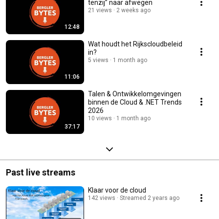
tenzij” naar afwegen
21 views
2 weeks ago
12:48
Wat houdt het Rijkscloudbeleid
in?
5 views
1 month ago
11:06
Talen & Ontwikkelomgevingen
binnen de Cloud & .NET Trends
2026
10 views
1 month ago
37:17
Past live streams
Klaar voor de cloud
142 views
Streamed 2 years ago