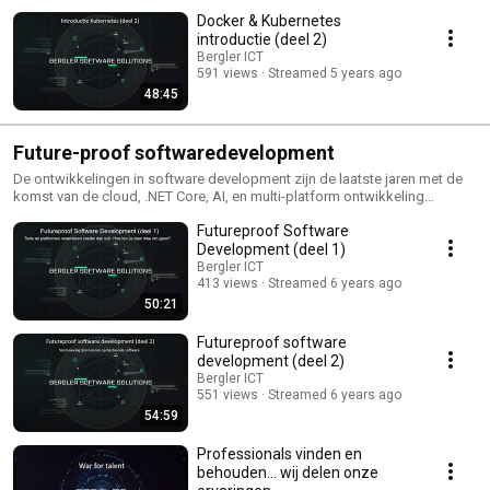
Docker & Kubernetes
introductie (deel 2)
Bergler ICT
591 views
Streamed 5 years ago
48:45
Future-proof softwaredevelopment
De ontwikkelingen in software development zijn de laatste jaren met de
komst van de cloud, .NET Core, AI, en multi-platform ontwikkeling
behoorlijk in de stroomversnelling geraakt. Waar je vroeger alle
Futureproof Software
ontwikkelingen niet op de voet hoefde te volgen, gaan ontwikkelingen nu
zo snel dat je het niet kunt permitteren om achterop te raken. Hoe houd je
Development (deel 1)
jezelf staande als veranderingen elkaar zo snel opvolgen. Tijdens deze
Bergler ICT
presentatie('s) gaan we in op een aantal ingrediënten die je helpen om
413 views
Streamed 6 years ago
niet alleen te overleven, maar vol overtuiging de uitdaging aan te gaan.
50:21
Meer weten? https://www.bergler.nl
Futureproof software
development (deel 2)
Bergler ICT
551 views
Streamed 6 years ago
54:59
Professionals vinden en
behouden... wij delen onze