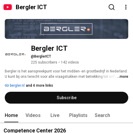
Bergler ICT
Bergler ICT
@BerglerICT
225 subscribers
•
142 videos
Bergler is het aanspreekpunt voor het midden- en grootbedrijf in Nederland. 
U kunt bij ons terecht voor alle vraagstukken met betrekking tot software 
...more
en infra-oplossingen alsmede online- en flex vraag-stukken. Ruim 
bergler.nl
and 4 more links
tweehonderd professionals staan borg voor de stabiliteit én 
betrouwbaarheid van de backbone in uw organisatie. Niet om de 
Subscribe
technologie te volgen maar om voorop te lopen op toekomstige 
ontwikkelingen. Om zo uw organisatie future-proof te maken. Vandaag, 
morgen en in de verre toekomst. 
Home
Videos
Live
Playlists
Search
Competence Center 2026