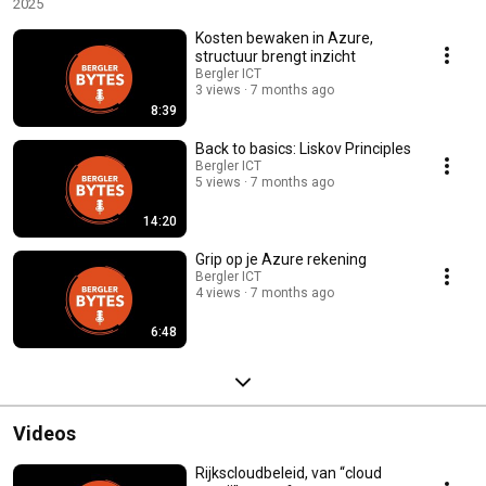
2025
Kosten bewaken in Azure,
structuur brengt inzicht
Bergler ICT
3 views
7 months ago
8:39
Back to basics: Liskov Principles
Bergler ICT
5 views
7 months ago
14:20
Grip op je Azure rekening
Bergler ICT
4 views
7 months ago
6:48
Videos
Rijkscloudbeleid, van “cloud