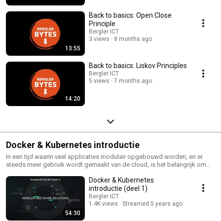
Back to basics: Open Close
Principle
Bergler ICT
3 views
8 months ago
13:55
Back to basics: Liskov Principles
Bergler ICT
5 views
7 months ago
14:20
Docker & Kubernetes introductie
In een tijd waarin veel applicaties modulair opgebouwd worden, en er
steeds meer gebruik wordt gemaakt van de cloud, is het belangrijk om
stil te staan bij manieren waarop platform en cloud onafhankelijk
Docker & Kubernetes
ontwikkeld kan worden. Werken met containers is daarbij een belangrijke
tool in onze gereedschapskist. Tijdens dit online webinar gaan we in op
introductie (deel 1)
de mogelijkheden van Docker en Kubernetes om een robuuste modulaire
Bergler ICT
applicatie in de cloud op te zetten.
1.4K views
Streamed 5 years ago
54:30