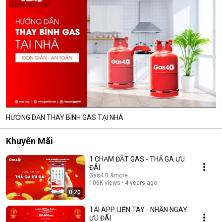
HƯỚNG DẪN THAY BÌNH GAS TẠI NHÀ
Khuyến Mãi
1 CHẠM ĐẶT GAS - THẢ GA ƯU
ĐÃI
Gas4.0 &more
106K views
4 years ago
0:20
TẢI APP LIỀN TAY - NHẬN NGAY
ƯU ĐÃI