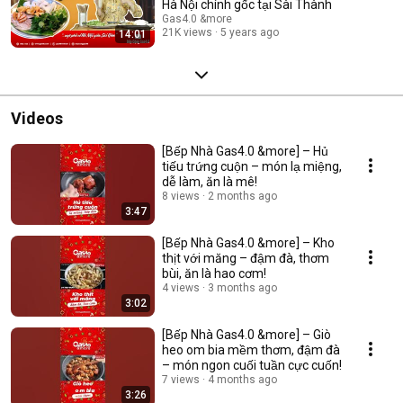
Hà Nội chính gốc tại Sài Thành
Gas4.0 &more
21K views
5 years ago
14:01
Videos
[Bếp Nhà Gas4.0 &more] – Hủ
tiếu trứng cuộn – món lạ miệng,
dễ làm, ăn là mê!
8 views
2 months ago
3:47
[Bếp Nhà Gas4.0 &more] – Kho
thịt với măng – đậm đà, thơm
bùi, ăn là hao cơm!
4 views
3 months ago
3:02
[Bếp Nhà Gas4.0 &more] – Giò
heo om bia mềm thơm, đậm đà
– món ngon cuối tuần cực cuốn!
7 views
4 months ago
3:26