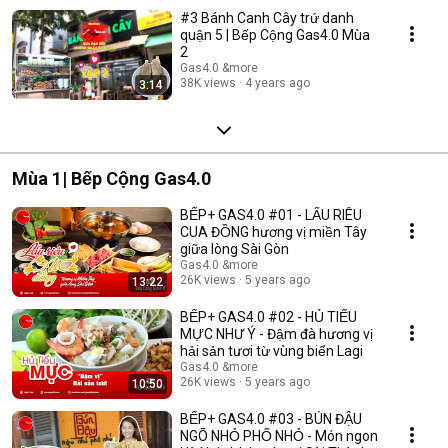
#3 Bánh Canh Cây trứ danh
quận 5 | Bếp Cộng Gas4.0 Mùa
2
Gas4.0 &more
38K views
4 years ago
3:14
Mùa 1| Bếp Cộng Gas4.0
BẾP+ GAS4.0 #01 - LẨU RIÊU
CUA ĐỒNG hương vị miền Tây
giữa lòng Sài Gòn
Gas4.0 &more
26K views
5 years ago
13:22
BẾP+ GAS4.0 #02 - HỦ TIẾU
MỰC NHƯ Ý - Đậm đà hương vị
hải sản tươi từ vùng biển Lagi
Gas4.0 &more
26K views
5 years ago
10:50
BẾP+ GAS4.0 #03 - BÚN ĐẬU
NGÕ NHỎ PHỐ NHỎ - Món ngon