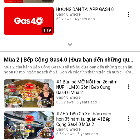
HƯỚNG DẪN TẢI APP GAS4.0
Gas4.0 &more
69 views
4 years ago
1:19
Mùa 2 | Bếp Cộng Gas4.0 | Đưa bạn đến những quán
ăn ngon
Mùa 2 của kênh Bếp Cộng Gas4.0 sẽ trở lại đưa bạn đến những quán ăn
ngon từ mọi ngóc ngách ở Sài Gòn và các tỉnh thành trên cả nước. Hứa
hẹn sẽ là một mùa đầy ấp những quán ăn và địa điểm ăn uống có thể bạn
#1 Bún bò MỠ NỔI hơn 26 năm
chưa từng biết đến. Đón xem chương trình Bếp Cộng Gas4.0 Mùa 2 vào
lúc 20h00 thứ 7 cách tuần trên kênh YouTube Bếp Cộng Gas4.0
NÚP HẺM Xì Gòn | Bếp Cộng
Gas4.0 Mùa 2
Gas4.0 &more
80K views
5 years ago
3:24
#2 Hủ Tiếu Gà Xé thâm niên
hơn 35 năm tại quận 4 | Bếp
Cộng Gas4.0 Mùa 2
Gas4.0 &more
8.6K views
5 years ago
3:28