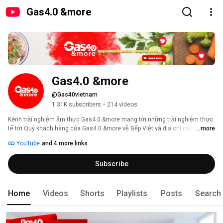
Gas4.0 &more
Gas4.0 &more
@Gas40vietnam
1.31K subscribers
•
214 videos
Kênh trải nghiệm ẩm thực Gas4.0 &more mang tới những trải nghiệm thực 
tế tới Quý khách hàng của Gas4.0 &more về Bếp Việt và địa chỉ các quán 
...more
ăn ngon khắp 3 Miền Việt Nam. 
YouTube
and 4 more links
Subscribe
Home
Videos
Shorts
Playlists
Posts
Search