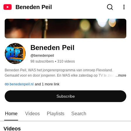
Beneden Peil
Beneden Peil
@benedenpeil
98 subscribers
•
310 videos
Beneden Peil, WAS het jongerenprogramma van omroep Flevoland. 
Gemaakt voor en door jongeren. En WAS elke zaterdag op TV te zien. 
...more
benedenpeil.nl
and 1 more link
Subscribe
Home
Videos
Playlists
Search
Videos