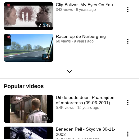
Clip Bolivar: My Eyes On You
342 views
9 years ago
3:49
Racen op de Nurburgring
60 views
9 years ago
1:45
Popular videos
Uit de oude doos: Paardrijden
of motorcross (09-06-2001)
5.4K views
15 years ago
7:13
Beneden Peil - Skydive 30-11-
2002