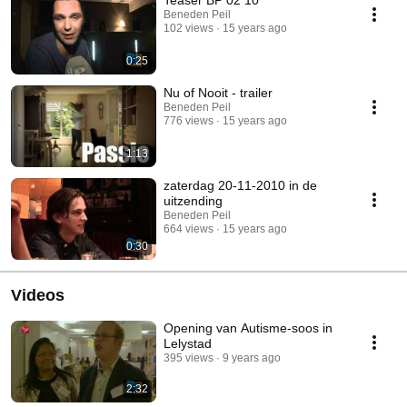
Teaser BP 02 10
Beneden Peil
102 views
15 years ago
0:25
Nu of Nooit - trailer
Beneden Peil
776 views
15 years ago
1:13
zaterdag 20-11-2010 in de
uitzending
Beneden Peil
664 views
15 years ago
0:30
Videos
Opening van Autisme-soos in
Lelystad
395 views
9 years ago
2:32