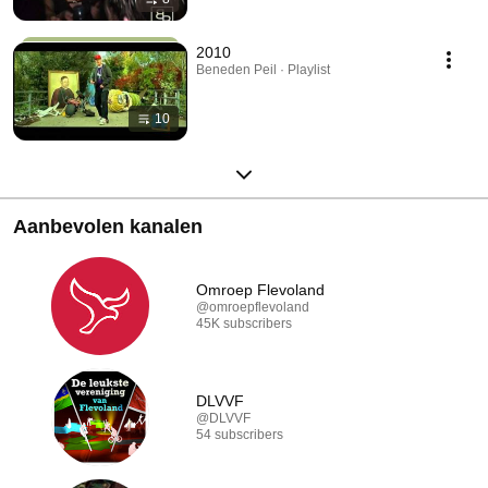
2010
Beneden Peil · Playlist
10
Aanbevolen kanalen
Omroep Flevoland
@omroepflevoland
45K subscribers
DLVVF
@DLVVF
54 subscribers