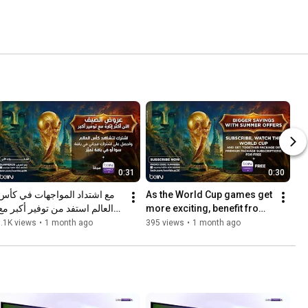
0:31
0:30
As the World Cup games get 
more exciting, benefit from 
عروض الصيف
bigger savings on Summer 
.1K views
•
1 month ago
395 views
•
1 month ago
Offers