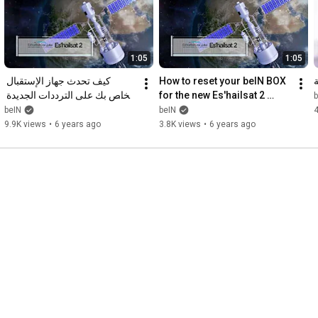
1:05
1:05
كيف تحدث جهاز الإستقبال 
How to reset your beIN BOX 
الخاص بك على الترددات الجديدة 
for the new Es'hailsat 2 
b
لقمر سهيل سات 2
frequency
beIN
beIN
9.9K views
•
6 years ago
3.8K views
•
6 years ago