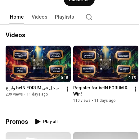
Home
Videos
Playlists
Videos
0:15
0:15
سجل في beIN FORUM واربح
Register for beIN FORUM & 
Win!
239 views
•
11 days ago
110 views
•
11 days ago
Promos
Play all