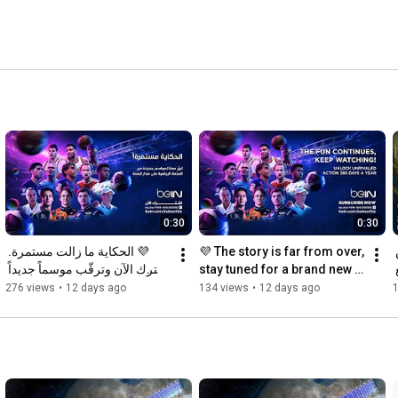
0:30
0:30
💜 الحكاية ما زالت مستمرة. 
💜 The story is far from over, 
مع اشتداد المواجهات في كأس 
اشترك الآن وترقّب موسماً جديداً 
stay tuned for a brand new 
العالم استفد من توفير أكبر مع 
واستثنائياً من المتعة الرياضية
season of epic sports
276 views
•
12 days ago
134 views
•
12 days ago
1