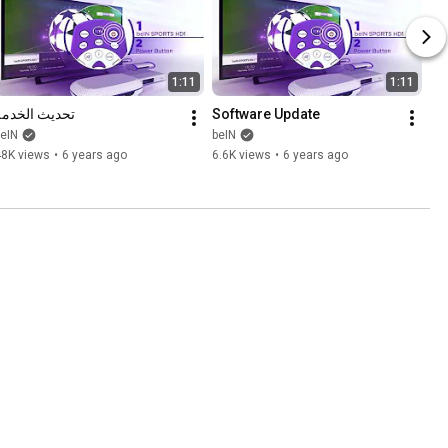
1:11
1:11
تحديث الخدمة
Software Update
eIN
beIN
48K views
•
6 years ago
6.6K views
•
6 years ago