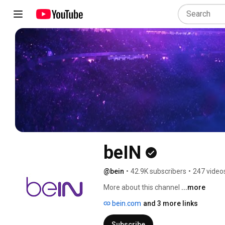
beIN
@bein
•
42.9K subscribers
•
247 video
More about this channel
...more
bein.com
and 3 more links
Subscribe