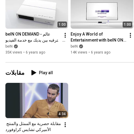
1:00
1:00
beIN ON DEMAND - عالم 
Enjoy A World of 
الترفيه بين يديك مع خدمة الفيديو 
Entertainment with beIN ON 
حسب الطلب
DEMAND !
beIN
beIN
35K views
•
6 years ago
14K views
•
6 years ago
مقابلات
Play all
4:34
مقابلة حصرية مع الممثل والمنتج 
الأميركي تشايس كراوفورد