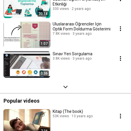
Etkinliği
330 views
2 years ago
30:14
Uluslararası Öğrenciler İçin
Optik Form Doldurma Gösterimi
7.8K views
3 years ago
1:07
Sınav Yeri Sorgulama
3.8K views
3 years ago
0:36
Popular videos
Kitap (The book)
53K views
13 years ago