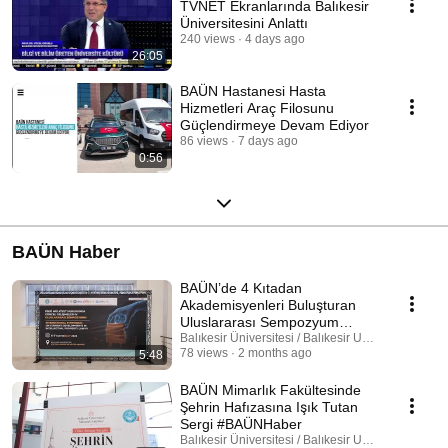
TVNET Ekranlarında Balıkesir
Üniversitesini Anlattı
240 views
4 days ago
26:05
BAÜN Hastanesi Hasta
Hizmetleri Araç Filosunu
Güçlendirmeye Devam Ediyor
86 views
7 days ago
0:56
BAÜN Haber
BAÜN’de 4 Kıtadan
Akademisyenleri Buluşturan
Uluslararası Sempozyum
#BAÜNHaber
Balıkesir Üniversitesi / Balıkesir University
78 views
2 months ago
5:48
BAÜN Mimarlık Fakültesinde
Şehrin Hafızasına Işık Tutan
Sergi #BAÜNHaber
Balıkesir Üniversitesi / Balıkesir University