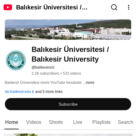
Balıkesir Üniversitesi /
Balıkesir University
Balıkesir Üniversitesi / 
Balıkesir University 
@balikesiruni
2.2K subscribers
•
533 videos
Balıkesir Üniversitesi resmi YouTube hesabıdır. 
...more
balikesir.edu.tr
and 5 more links
Subscribe
Home
Videos
Shorts
Live
Playlists
Search