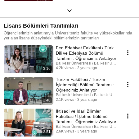
Lisans Bölümleri Tanıtımları
Öğrencilerimizin anlatımıyla Üniversitemiz fakülte ve yüksekokullarında
yer alan lisans düzeyindeki bölümlerimizin tanıtımları
Fen Edebiyat Fakültesi / Türk
Dili ve Edebiyatı Bölümü
Tanıtımı : Öğrencimiz Anlatıyor
Balıkesir Üniversitesi / Balıkesir University
4.2K views
3 years ago
3:16
Turizm Fakültesi / Turizm
İşletmeciliği Bölümü Tanıtımı :
Öğrencimiz Anlatıyor
Balıkesir Üniversitesi / Balıkesir University
2.1K views
3 years ago
2:40
İktisadi ve İdari Bilimler
Fakültesi / İşletme Bölümü
Tanıtımı : Öğrencimiz Anlatıyor
Balıkesir Üniversitesi / Balıkesir University
2.6K views
3 years ago
2:51