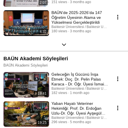
151 views
3 months ago
2:07
BAÜN’de 2025-2026’da 147
Öğretim Üyesinin Atama ve
Yükselmesi Gerçekleştirildi
Balıkesir Üniversitesi / Balıkesir University
180 views
3 months ago
4:32
BAÜN Akademi Söyleşileri
BAÜN Akademi Söyleşileri
Geleceğin İş Gücünü İnşa
Etmek: Doç. Dr. Pelin Palas
Karaca - Dr. Öğr. Üyesi İsmail
Atabay
Balıkesir Üniversitesi / Balıkesir University
182 views
1 month ago
19:41
Yaban Hayatı Veteriner
Hekimliği: Prof. Dr. Erdoğan
Uzlu-Dr. Öğr. Üyesi Ayşegül
Karaahmetoğlu Çoban
Balıkesir Üniversitesi / Balıkesir University
296 views
5 months ago
19:25