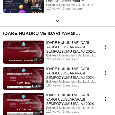
Doç. Dr. Ahmet Yıldırım
Balıkesir Üniversitesi / Balıkesir University
120 views
3 months ago
13:34
İDARE HUKUKU VE İDARİ YARGI
ULUSLARARASI SEMPOZYUMU ISALAJ 2024
İDARE HUKUKU VE İDARİ
YARGI ULUSLARARASI
SEMPOZYUMU ISALAJ 2024
AÇILIŞ SEREMONİSİ
Balıkesir Üniversitesi / Balıkesir University
224 views
2 years ago
36:14
İDARE HUKUKU VE İDARİ
YARGI ULUSLARARASI
SEMPOZYUMU ISALAJ 2024 -
1.OTURUM
Balıkesir Üniversitesi / Balıkesir University
190 views
2 years ago
1:11:04
İDARE HUKUKU VE İDARİ
YARGI ULUSLARARASI
SEMPOZYUMU ISALAJ 2024 -
2. OTURUM
Balıkesir Üniversitesi / Balıkesir University
122 views
2 years ago
58:10