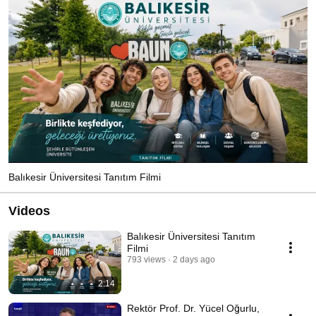
Balıkesir Üniversitesi Tanıtım Filmi
Videos
Balıkesir Üniversitesi Tanıtım
Filmi
793 views
2 days ago
2:14
Rektör Prof. Dr. Yücel Oğurlu,