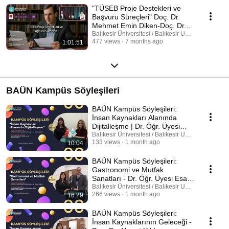
"TÜSEB Proje Destekleri ve
Başvuru Süreçleri" Doç. Dr.
Mehmet Emin Diken-Doç. Dr.
Esra Tokay
Balıkesir Üniversitesi / Balıkesir University
477 views
7 months ago
1:01:51
BAÜN Kampüs Söyleşileri
BAÜN Kampüs Söyleşileri:
İnsan Kaynakları Alanında
Dijitalleşme | Dr. Öğr. Üyesi
Canan Yılmaz
Balıkesir Üniversitesi / Balıkesir University
133 views
1 month ago
10:04
BAÜN Kampüs Söyleşileri:
Gastronomi ve Mutfak
Sanatları - Dr. Öğr. Üyesi Esat
ÖZATA
Balıkesir Üniversitesi / Balıkesir University
266 views
1 month ago
16:29
BAÜN Kampüs Söyleşileri:
İnsan Kaynaklarının Geleceği -