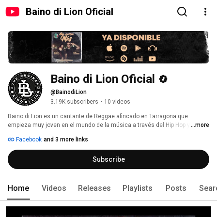
Baino di Lion Oficial
Baino di Lion Oficial
@BainodiLion
3.19K subscribers
•
10 videos
Baino di Lion es un cantante de Reggae afincado en Tarragona que 
empieza muy joven en el mundo de la música a través del Hip Hop y el 
...more
Reggae. 
Facebook
and 3 more links
Subscribe
Home
Videos
Releases
Playlists
Posts
Sear