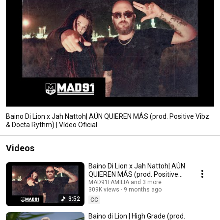
Baino Di Lion x Jah Nattoh| AÚN QUIEREN MÁS (prod. Positive Vibz
& Docta Rythm) | Vídeo Oficial
Videos
Baino Di Lion x Jah Nattoh| AÚN
QUIEREN MÁS (prod. Positive
Vibz & Docta Rythm) | Vídeo
MAD91FAMILIA and 3 more
309K views
9 months ago
Oficial
3:52
CC
Baino di Lion | High Grade (prod.