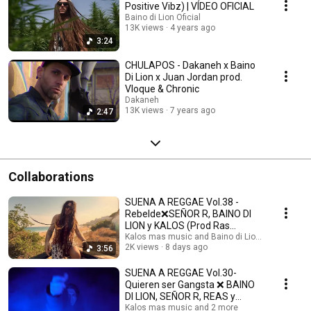
Positive Vibz) | VÍDEO OFICIAL
Baino di Lion Oficial
13K views
4 years ago
3:24
CHULAPOS - Dakaneh x Baino
Di Lion x Juan Jordan prod.
Vloque & Chronic
Dakaneh
13K views
7 years ago
2:47
Collaborations
SUENA A REGGAE Vol.38 -
Rebelde❌SEÑOR R, BAINO DI
LION y KALOS (Prod Ras
Dabeat/Dharta beats)
Kalos mas music and Baino di Lion Oficial
2K views
8 days ago
3:56
SUENA A REGGAE Vol.30-
Quieren ser Gangsta ❌ BAINO
DI LION, SEÑOR R, REAS y
KALOS(Prod Alann Ulises)
Kalos mas music and 2 more