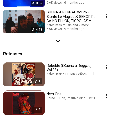
5.6K views
6 months ago
3:56
SUENA A REGGAE Vol.26 -
Siente Lo Mágico ❌ SEÑOR R,
BAINO DI LION, TIOPOLAS y
KALOS(Prod La Loquera)
Kalos mas music and 2 more
6.5K views
9 months ago
4:48
Releases
Rebelde ((Suena a Reggae),
Vol.38)
Kalos, Baino Di Lion, Señor R · Jul 31, 2026
1
Next One
Baino Di Lion, Positive Vibz · Oct 17, 2025
8